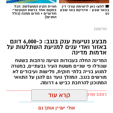
☎ לחצו כאן לרשימת עורכי דין
חוויית הקיץ המושלמת: הכל
בבאר שבע - אינדקס באר שבע
במקום אחד ברשת הקאנטרי-
נט
חודשיים + חודש מתנה (כולל
החגים!)
חדשות
מבצע נטיעות ענק בנגב: כ-6,000 דונם
באזור ואדי ענים למניעת השתלטות על
אדמות מדינה
המדינה החלה בעבודות נטיעה נרחבות בשטח
שגודלו פי שניים משטח העיר גבעתיים, במטרה
למנוע בנייה בלתי חוקית, פלישות ועיבודים לא
מורשים בנגב. המהלך נועד גם להגן על התוואי
המתוכנן להרחבת כביש 6 דרומה.
רותם שרון / 11:32 08.08.26
קרא עוד
אולי יעניין אותך גם