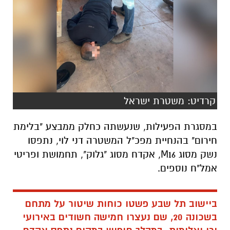
קרדיט: משטרת ישראל
במסגרת הפעילות, שנעשתה כחלק ממבצע "בלימת
חירום" בהנחיית מפכ"ל המשטרה דני לוי, נתפסו
נשק מסוג M16, אקדח מסוג "גלוק", תחמושת ופריטי
אמל"ח נוספים.
ביישוב תל שבע פשטו כוחות שיטור על מתחם
בשכונה 20, שם נעצרו חמישה חשודים באירועי