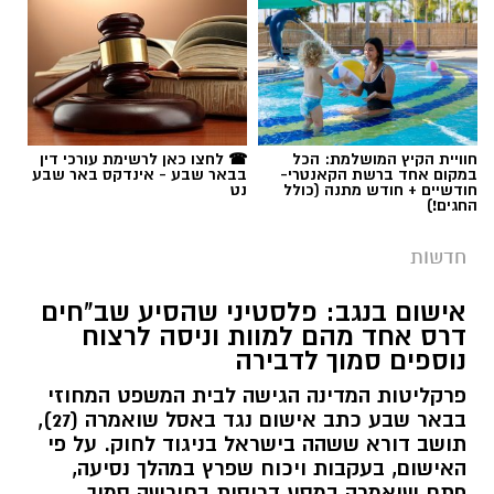
תגים:
רמ''י
חוויית הקיץ המושלמת: הכל
☎ לחצו כאן לרשימת עורכי דין
במקום אחד ברשת הקאנטרי-
בבאר שבע - אינדקס באר שבע
חודשיים + חודש מתנה (כולל
נט
החגים!)
חדשות
אישום בנגב: פלסטיני שהסיע שב"חים
דרס אחד מהם למוות וניסה לרצוח
נוספים סמוך לדבירה
פרקליטות המדינה הגישה לבית המשפט המחוזי
בבאר שבע כתב אישום נגד באסל שואמרה (27),
תושב דורא ששהה בישראל בניגוד לחוק. על פי
האישום, בעקבות ויכוח שפרץ במהלך נסיעה,
פתח שואמרה במסע דריסות בחורשה סמוך