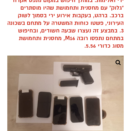
ירי ואלימות. במהלך חיפוש במקום נתפס אקדח
"גלוק" עם מחסנית ותחמושת שהיו מוסתרים
ברכב. ברהט, בעקבות אירוע ירי בסמוך לשוק
העירוני, פשטו כוחות המשטרה על מתחם בשכונה
3. במבצע זה נעצרו שבעה חשודים, ובחיפוש
במתחם נתפסו רובה M16, מחסנית ותחמושת
מסוג כדורי 5.56.