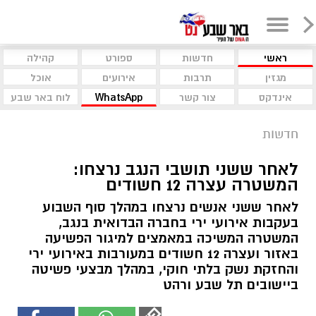
ראשי
חדשות
ספורט
קהילה
מגזין
תרבות
אירועים
אוכל
אינדקס
צור קשר
WhatsApp
לוח באר שבע
חדשות
לאחר ששני תושבי הנגב נרצחו:
המשטרה עצרה 12 חשודים
לאחר ששני אנשים נרצחו במהלך סוף השבוע
בעקבות אירועי ירי בחברה הבדואית בנגב,
המשטרה המשיכה במאמצים למיגור הפשיעה
באזור ועצרה 12 חשודים במעורבות באירועי ירי
והחזקת נשק בלתי חוקי, במהלך מבצעי פשיטה
ביישובים תל שבע ורהט