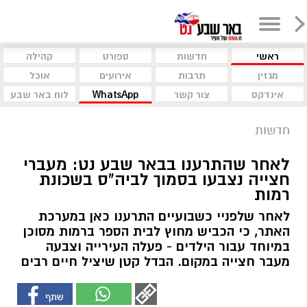
ראשי
חדשות
ספורט
קהילה
מגזין
תרבות
אירועים
אוכל
אינדקס
צור קשר
WhatsApp
לוח באר שבע
חדשות
לאחר שהתרענו בבאר שבע נט: מעברי
חצייה נצבעו בסמוך לביה"ס בשכונת
רמות
לאחר שלפניי כשבועיים התרענו כאן במערכת
האתר, כי הכביש מחוץ לבית הספר ברמות מסוכן
במיוחד עבור הילדים - פעלה העירייה וצבעה
מעבר חצייה במקום. הבדל קטן שיציל חיים רבים