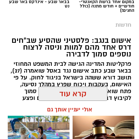
במקום אחד ברשת הקאנטרי-
בבאר שבע - אינדקס באר שבע
חודשיים + חודש מתנה (כולל
נט
החגים!)
חדשות
אישום בנגב: פלסטיני שהסיע שב"חים
דרס אחד מהם למוות וניסה לרצוח
נוספים סמוך לדבירה
פרקליטות המדינה הגישה לבית המשפט המחוזי
בבאר שבע כתב אישום נגד באסל שואמרה (27),
תושב דורא ששהה בישראל בניגוד לחוק. על פי
האישום, בעקבות ויכוח שפרץ במהלך נסיעה,
פתח שואמרה במסע דריסות בחורשה סמוך
לקיבוץ דבירה, רצח את אחד הנוסעים ופצע
קרדיט: רמ"י
אחרים. לאחר מכן נמלט מהזירה ונעצר בהמשך
קרא עוד
בבאר שבע.
המדינה, בהובלת החטיבה לשמירה על הקרקע
אולי יעניין אותך גם
ברשות מקרקעי ישראל (רמ"י), מחדשת בימים אלה
רותם שרון / 11:30 08.08.26
את עבודות הנטיעה באזור ואדי ענים שבנגב.