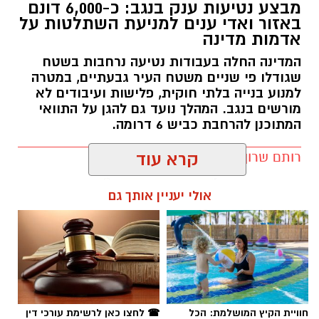
מבצע נטיעות ענק בנגב: כ-6,000 דונם
באזור ואדי ענים למניעת השתלטות על
אדמות מדינה
המדינה החלה בעבודות נטיעה נרחבות בשטח
שגודלו פי שניים משטח העיר גבעתיים, במטרה
למנוע בנייה בלתי חוקית, פלישות ועיבודים לא
מורשים בנגב. המהלך נועד גם להגן על התוואי
המתוכנן להרחבת כביש 6 דרומה.
רותם שרון / 11:32 08.08.26
קרא עוד
אולי יעניין אותך גם
תגים:
רמ''י
חוויית הקיץ המושלמת: הכל
☎ לחצו כאן לרשימת עורכי דין