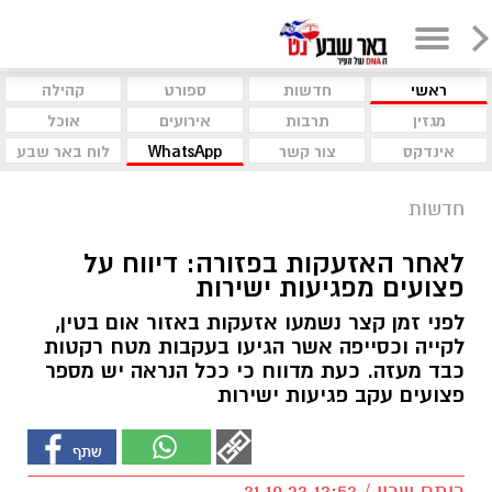
ראשי
חדשות
ספורט
קהילה
מגזין
תרבות
אירועים
אוכל
אינדקס
צור קשר
WhatsApp
לוח באר שבע
חדשות
לאחר האזעקות בפזורה: דיווח על
פצועים מפגיעות ישירות
לפני זמן קצר נשמעו אזעקות באזור אום בטין,
לקייה וכסייפה אשר הגיעו בעקבות מטח רקטות
כבד מעזה. כעת מדווח כי ככל הנראה יש מספר
פצועים עקב פגיעות ישירות
רותם שרון / 13:53 31.10.23