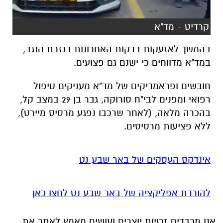
קרדיט - מד"א
בהמשך לאזעקות בדקות האחרונות בגזרת הנגב,
במד"א מדווחים כי ישנם גם פצועים.
חובשים ופראמדיקים של מד"א מעניקים טיפול
רפואי ומפנים לבי"ח סורוקה, גבר בן 29 במצב קל,
בהכרה מלאה, (לאחר שרכבו נפגע מרסיס מיירט),
ללא פציעות מרסיסים.
אינדקס העסקים של באר שבע נט
להורדת אפליקציה של באר שבע נט לחצו כאן
אנו מכבדים זכויות יוצרים ועושים מאמץ לאתר את