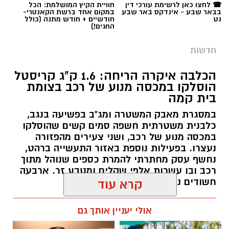
☎ לחצו כאן לרשימת עורכי דין
חוויית הקיץ המושלמת: הכל
בבאר שבע - אינדקס באר שבע
במקום אחד ברשת הקאנטרי-
נט
חודשיים + חודש מתנה (כולל
החגים!)
חדשות
הכלבה איקרה הריחה: 1.6 ק"ג קריסטל
הוסלקו במכסה מנוע של רכב בצומת
בית קמה
במסגרת מאבק המשטרה ומג"ב בפשיעה בנגב,
כלבנית משטרתית חשפה סמים קשים שהוסלקו
במכסה מנוע של רכב, ושני צעירים מהפזורה
נעצרו. בפעילות נוספת באזור התעשייה ברהט,
נחשף עסק מחתרתי להמרת כספים שנוהל מתוך
רכב ובו עשרות אלפי שקלים ומטבע זר. ארבעה
חשודים נעצרו בסך הכל.
קרא עוד
רותם שרון / 19:00 06.08.26
אולי יעניין אותך גם