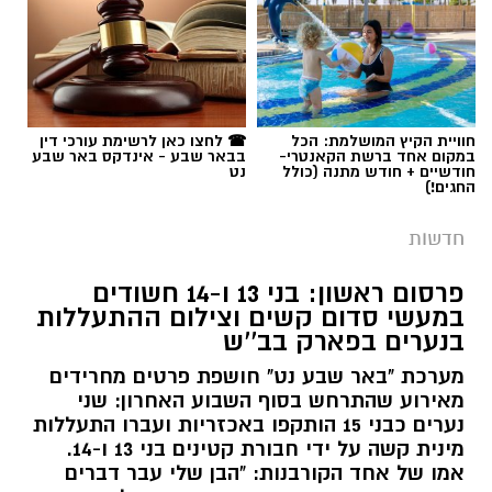
תגים:
משטרה
חוויית הקיץ המושלמת: הכל
☎ לחצו כאן לרשימת עורכי דין
במקום אחד ברשת הקאנטרי-
בבאר שבע - אינדקס באר שבע
חודשיים + חודש מתנה (כולל
נט
החגים!)
חדשות
פרסום ראשון: בני 13 ו-14 חשודים
במעשי סדום קשים וצילום ההתעללות
קרדיט: משטרת ישראל
בנערים בפארק בב''ש
מערכת "באר שבע נט" חושפת פרטים מחרידים
שוטרי המחוז הדרומי ולוחמי המשמר הלאומי של
מאירוע שהתרחש בסוף השבוע האחרון: שני
מג"ב ממשיכים להנחית מכות על תשתיות
נערים כבני 15 הותקפו באכזריות ועברו התעללות
הפשיעה בנגב, עם שתי תפיסות משמעותיות
מינית קשה על ידי חבורת קטינים בני 13 ו-14.
ביממות האחרונות. במסגרת פעילות סמויה
אמו של אחד הקורבנות: "הבן שלי עבר דברים