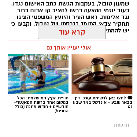
שמעון טובול, בעקבות הגשת כתב האישום נגדו.
בעוד יוזמי ההצעה דרשו להציב קו אדום ברור
נגד אלימות, ראש העיר והיועץ המשפטי הציגו
תחקיר צבאי התומך בגרסתו של טובול, וקבעו כי
יש להמתין להכרעת בית המשפט.
קרא עוד
רותם שרון / 09:58 06.08.26
אולי יעניין אותך גם
תגים:
עיריית באר שבע
,
שמעון טובול
,
עידו אטיאס
☎ לחצו כאן לרשימת עורכי דין
חוויית הקיץ המושלמת: הכל
בבאר שבע - אינדקס באר שבע
במקום אחד ברשת הקאנטרי-
נט
חודשיים + חודש מתנה (כולל
החגים!)
חדשות