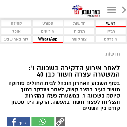
ראשי
חדשות
ספורט
קהילה
מגזין
תרבות
אירועים
אוכל
אינדקס
צור קשר
WhatsApp
לוח באר שבע
חדשות
לאחר אירוע הדקירה בשכונה ו':
המשטרה עצרה חשוד כבן 40
בסוף השבוע האחרון הובהל לבית החולים סורוקה
תושב העיר במצב קשה, לאחר שנדקר בתוך
קיוסק בשכונה ו'. במשטרה פעלו במהירות
והצליחו לעצור חשוד במעשה. הרקע הינו סכסוך
קודם בין השניים