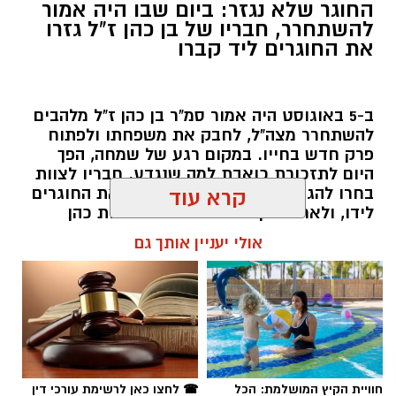
החוגר שלא נגזר: ביום שבו היה אמור
להשתחרר, חבריו של בן כהן ז"ל גזרו
את החוגרים ליד קברו
ב-5 באוגוסט היה אמור סמ"ר בן כהן ז"ל מלהבים
להשתחרר מצה"ל, לחבק את משפחתו ולפתוח
פרק חדש בחייו. במקום רגע של שמחה, הפך
היום לתזכורת כואבת למה שנגדע. חבריו לצוות
קרדיט: צילום פרטי
בחרו להגיע תחילה אל קברו, לגזור את החוגרים
קרא עוד
לידו, ולאחר מכן המשיכו לבית משפחת כהן
למסיבת בריכה שהוריו ארגנו בביתם בישוב
בתום דיון טעון, אמוציונלי ומרובה יצרים, דחתה
אולי יעניין אותך גם
להבים - בדיוק כפי שבן היה רוצה.
מועצת העיר באר שבע את דרישת חלק מחברי
הקואליציה להדיח מתפקידו את סגן ראש העיר
שרון דינר / 09:41 06.08.26
שמעון טובול. הדיון חשף פערים עמוקים
בתפיסות הציבוריות בעיר: בעוד האופוזיציה
זעקה על פגיעה בערכי "אפס סובלנות לאלימות",
ראש העיר והיועץ המשפטי הציגו תחקיר צבאי
חוויית הקיץ המושלמת: הכל
☎ לחצו כאן לרשימת עורכי דין