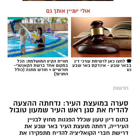
אולי יעניין אותך גם
☎ לחצו כאן לרשימת עורכי דין
חוויית הקיץ המושלמת: הכל
בבאר שבע - אינדקס באר שבע
במקום אחד ברשת הקאנטרי-
נט
חודשיים + חודש מתנה (כולל
החגים!)
חדשות
סערה במועצת העיר: נדחתה ההצעה
להדיח את סגן ראש העיר שמעון טובול
בתום דיון טעון שכלל הפגנות מחוץ לבניין
העירייה, דחתה מועצת העיר באר שבע את
דרישת חברי הקואליציה להדיח מתפקידו את