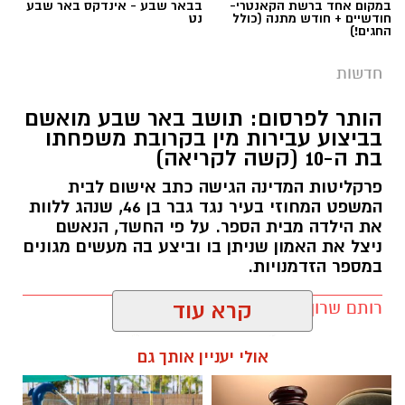
במקום אחד ברשת הקאנטרי-
בבאר שבע - אינדקס באר שבע
שגיבה את טובול, וקבעו כי הכרעה ציבורית
חודשיים + חודש מתנה (כולל
נט
תגים:
באר שבע נט
,
בן כהן מלהבים
,
בן כהן ז"ל
,
החגים!)
בטרם משפט היא גזילת פרנסה. קולות מתוך
שחרור מצה"ל
מליאה סוערת במיוחד.
חדשות
מועצת העיר באר שבע התכנסה אמש (רביעי)
הותר לפרסום: תושב באר שבע מואשם
בביצוע עבירות מין בקרובת משפחתו
לישיבה שאת הדיה ניתן היה לשמוע היטב גם מחוץ
בת ה-10 (קשה לקריאה)
לבניין, שם הפגינו תומכים ומתנגדים שחצצו ביניהם
כוחות משטרה. על סדר היום עמדה הצעתם של
פרקליטות המדינה הגישה כתב אישום לבית
המשפט המחוזי בעיר נגד גבר בן 46, שנהג ללוות
חברי המועצה עידו אטיאס וטימור מיכאלי: הדחתו
את הילדה מבית הספר. על פי החשד, הנאשם
המיידית של סגן ראש העיר, שמעון טובול, בעקבות
ניצל את האמון שניתן בו וביצע בה מעשים מגונים
החלטת הפרקליטות להגיש נגדו כתב אישום בגין
במספר הזדמנויות.
תקיפת אזרחים בתחנת דלק. כעת, אנו מביאים
בפניכם את חילופי הדברים המלאים והנרחבים
רותם שרון / 09:34 06.08.26
קרא עוד
מתוך הדיון הדרמטי, שהציף שאלות נוקבות על
החוגר של בן כהן ז"ל שלא ייגזר. צילום: פרטי
נורמות של נבחרי ציבור, גיבוי ללוחמי צה"ל, והגבול
אולי יעניין אותך גם
הדק שבין משפט לפוליטיקה.