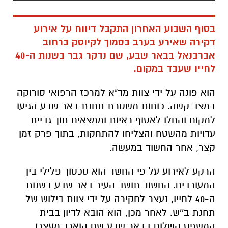
בסוף השבוע האחרון התקבל דיווח על אירוע
דקירה שאירע בערב בסמוך לקיוסק ברחוב
אברבנאל בבאר שבע, שם נדקר גבר בשנות ה-40
לחייו שעבד במקום.
הוא פונה על ידי צוות מד"א למרכז הרפואי סורוקה
במצב קשה. כוחות משטרת תחנת באר שבע הגיעו
למקום והחלו לאסוף ראיות וממצאים תוך גביית
עדויות מהשטח והצליחו להתחקות, בתוך פרק זמן
קצר, אחר החשוד במעשה.
הרקע לאירוע על פי החשד הוא סכסוך פלילי בין
המעורבים. החשוד תושב העיר באר שבע בשנות
ה-40 לחייו, נעצר לחקירה על ידי צוות בילוש של
תחנת ב''ש. לאחר מכן, הוא הובא לדיון בבית
המשפט השלום בבאר שבע שם הוארך מעצרו.