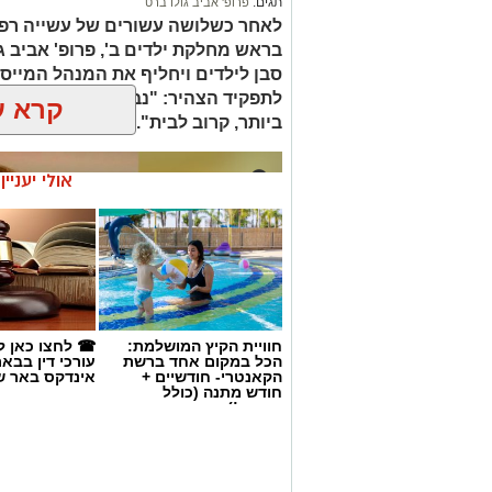
תגים:
פרופ' אביב גולדברט
לאחר כשלושה עשורים של עשייה רפו
בראש מחלקת ילדים ב', פרופ' אביב 
סבן לילדים ויחליף את המנהל המייסד 
לתפקיד הצהיר: "נבטיח שכל ילד ויל
קרא ע
ביותר, קרוב לבית".
אולי יעניי
חוויית הקיץ המושלמת:
☎ לחצו כאן ל
הכל במקום אחד ברשת
עורכי דין בבא
הקאנטרי- חודשיים +
אינדקס באר ש
חודש מתנה (כולל
החגים!)