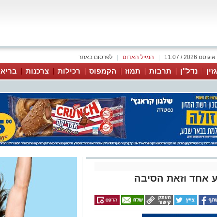
|
המייל האדום
|
לפרסום באתר
זין
נדל"ן
תרבות
תמוז
הקמפוס
רכילות
צרכנות
בריאו