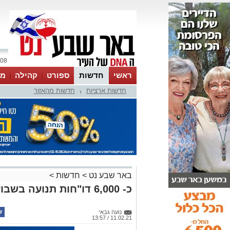
08 אוגוסט 2026 / 11:07
ראשי
חדשות
ספורט
קהילה
מג
חדשות ארציות
חדשות מהאזור
עסקים
טיפים והמלצות
|
באר שבע נט
>
חדשות
>
כ- 6,000 דו"חות תנועה בשבוע אחד וזאת הסיבה
נועה גבאי
11.02.21 / 13:57