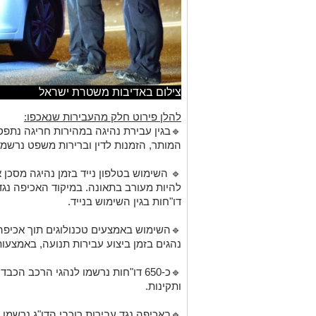
צילום באדיבות משטרת ישראל
להלן פירוט חלק מהעבירות שנאכפו:
המותר, הזמנות לדין וברירות משפט נרשמ
🔹 השימוש בטלפון נייד בזמן נהיגה מסכן 
דו"חות בגין השימוש בנייד.
נהגים בזמן ביצוע עבירות תנועה, באמצעו
🔹כ-650 דו"חות נרשמו לנהגי הרכב הכ
ותקינות.
🔹באכיפה נגד עבירות רוכבי הדו"ג נרשמו כ-250 דו"חו