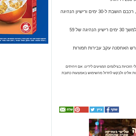
🔹 9 נהגים נתפסו בשכרות אלכוהול/סמים, רכבם הושבת ל-30 ימים ורישיון הנהיגה
🔹בפעילות נחושה ובלתי מתפשרת נפסל למשך 30 ימים רישיון הנהיגה של 59
שבתו למשך 30 ימים במגרש האחסנה עקב עבירות חמורות
 הזכויות בצילומים המגיעים לידינו. אם זיהיתים
נות אלינו ולבקש לחדול מהשימוש באמצעות כתובת
אולי
יעניין
אותך
גם