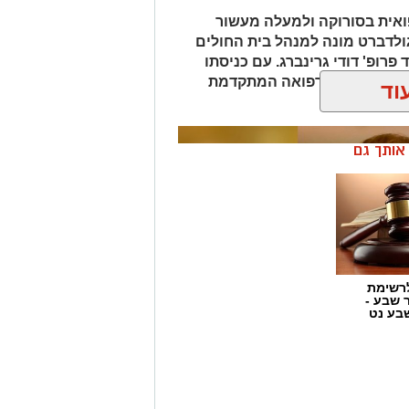
אית בסורוקה ולמעלה מעשור
גולדברט מונה למנהל בית החולים
פרופ' דודי גרינברג. עם כניסתו
דה בנגב יזכו לרפואה המתקדמת
וד
ן אותך גם
רשימת
ר שבע -
בע נט