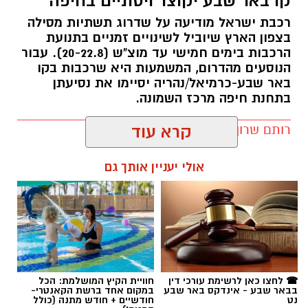
קו באר שבע יקוצר ויסתיים בחיפה
רכבת ישראל מודיעה על שדרוג תשתיות מסילה
בצפון הארץ שיוביל לשינויים זמניים בתנועת
הרכבות בימים חמישי עד מוצ"ש (20-22.8). עבור
הנוסעים מהדרום, המשמעות היא שרכבות בקו
באר שבע-כרמיאל/נהריה יסיימו את נסיעתן
בתחנת חיפה מרכז השמונה.
רותם שרון / 16:30 09.08.26
קרא עוד
קרדיט: משטרת ישראל
אולי יעניין אותך גם
המאבק בפשיעה ובאלימות בחברה הערבית
נמשך. במסגרת מבצע "רשת ברזל" עליו הנחה
מפכ"ל המשטרה, המשיכו בסוף השבוע שוטרי
המחוז הדרומי ולוחמי מג"ב דרום בפעילות
תגים:
רכבת ישראל
אינטנסיבית נגד תופעות הירי והחזקת האמל"ח
הבלתי חוקי.
☎ לחצו כאן לרשימת עורכי דין
חוויית הקיץ המושלמת: הכל
הפעילות מתמקדת באיתור נשקים, סיכול אירועי ירי
בבאר שבע - אינדקס באר שבע
במקום אחד ברשת הקאנטרי-
נט
חודשיים + חודש מתנה (כולל