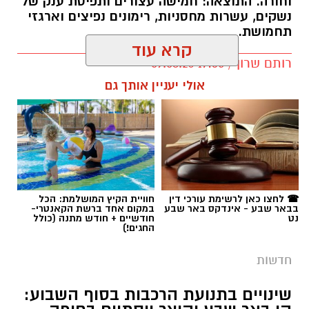
וחורה. התוצאה: חמישה עצורים ותפיסת ענק של
נשקים, עשרות מחסניות, רימונים נפיצים וארגזי
תחמושת.
קרא עוד
רותם שרון / 17:35 09.08.26
אולי יעניין אותך גם
תגים:
משטרה
☎ לחצו כאן לרשימת עורכי דין
חוויית הקיץ המושלמת: הכל
בבאר שבע - אינדקס באר שבע
במקום אחד ברשת הקאנטרי-
נט
חודשיים + חודש מתנה (כולל
החגים!)
חדשות
שינויים בתנועת הרכבות בסוף השבוע: