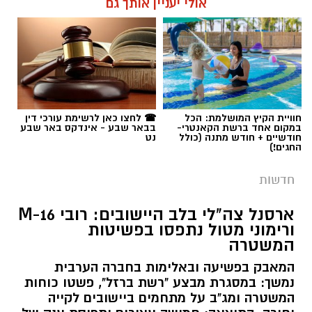
אולי יעניין אותך גם
חוויית הקיץ המושלמת: הכל
☎ לחצו כאן לרשימת עורכי דין
במקום אחד ברשת הקאנטרי-
בבאר שבע - אינדקס באר שבע
חודשיים + חודש מתנה (כולל
נט
החגים!)
חדשות
ארסנל צה"לי בלב היישובים: רובי M-16
ורימוני מטול נתפסו בפשיטות
המשטרה
המאבק בפשיעה ובאלימות בחברה הערבית
נמשך: במסגרת מבצע "רשת ברזל", פשטו כוחות
המשטרה ומג"ב על מתחמים ביישובים לקייה