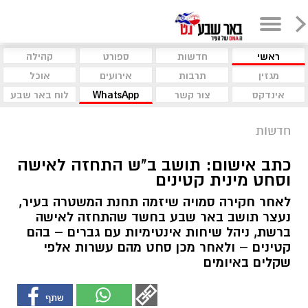
ראשי
חדשות
ספורט
קהילה
מגזין
תרבות
אירועים
אוכל
אינדקס
צור קשר
WhatsApp
לוח באר שבע
חדשות
כתב אישום: תושב ב"ש התחזה לאישה
וסחט מינית קטינים
לאחר חקירה סמויה שיזמה תחנת המשטרה בעיר,
נעצר תושב באר שבע בחשד שהתחזה לאישה
ברשת, ניהל שיחות אינטימיות עם גברים – בהם
קטינים – ולאחר מכן סחט מהם עשרות אלפי
שקלים באיומים