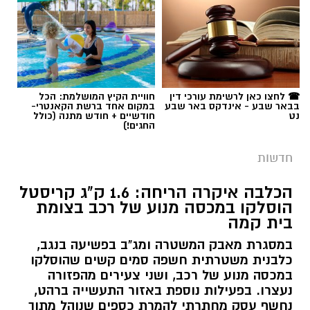
☎ לחצו כאן לרשימת עורכי דין
חוויית הקיץ המושלמת: הכל
בבאר שבע - אינדקס באר שבע
במקום אחד ברשת הקאנטרי-
נט
חודשיים + חודש מתנה (כולל
החגים!)
חדשות
הכלבה איקרה הריחה: 1.6 ק"ג קריסטל
הוסלקו במכסה מנוע של רכב בצומת
בית קמה
במסגרת מאבק המשטרה ומג"ב בפשיעה בנגב,
כלבנית משטרתית חשפה סמים קשים שהוסלקו
במכסה מנוע של רכב, ושני צעירים מהפזורה
נעצרו. בפעילות נוספת באזור התעשייה ברהט,
נחשף עסק מחתרתי להמרת כספים שנוהל מתוך