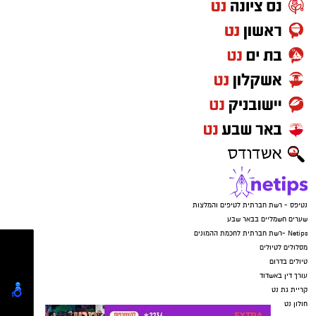
בעלי הזכויות בצילומים המגיעים לידינו. אם זיהיתים
האירוע הופסק רק בנס, לאחר שאמה של אחד
בפרסומינו צילום שיש לכם זכויות בו, אתם רשאים
הקורבנות, שדאגה מכך שבנה טרם שב, התקשרה
לפנות אלינו ולבקש לחדול מהשימוש באמצעות
ללא הרף. התוקפים הורו לנער לענות ולומר שהוא
כתובת המייל:ram@isnet.co.il
בפארק, וכשהבינו שהאם בדרכה למקום – הם
איימו על הקורבנות שאם ידברו הם יגיעו עד לביתם,
זרקו את הטלפונים ונמלטו מהמקום.
נטיפס - רשת חברתית לטיפים והמלצות
שערים חשמליים בבאר שבע
Netips -רשת חברתית לחכמת ההמונים
מסלולים לטיולים
טיולים בדרום
עורך דין באשדוד
קריית גת נט
חולון נט
קרדיט: משטרת ישראל