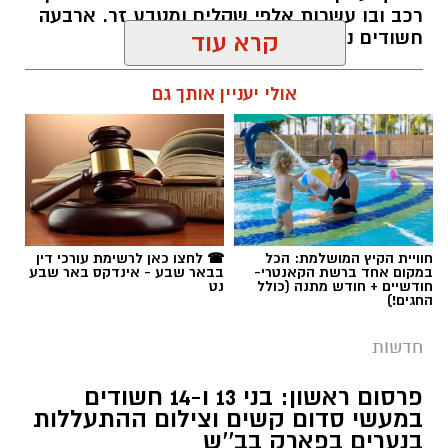
רכב ובו עשרות אלפי שקלים ומטבע זר. ארבעה
חשודים נעצרו בסך הכל.
קרא עוד
רותם שרון / 19:00 06.08.26
אולי יעניין אותך גם
תגים:
משטרה
חוויית הקיץ המושלמת: הכל
☎ לחצו כאן לרשימת עורכי דין
במקום אחד ברשת הקאנטרי-
בבאר שבע - אינדקס באר שבע
חודשיים + חודש מתנה (כולל
נט
החגים!)
חדשות
פרסום ראשון: בני 13 ו-14 חשודים
במעשי סדום קשים וצילום ההתעללות
בנערים בפארק בב''ש