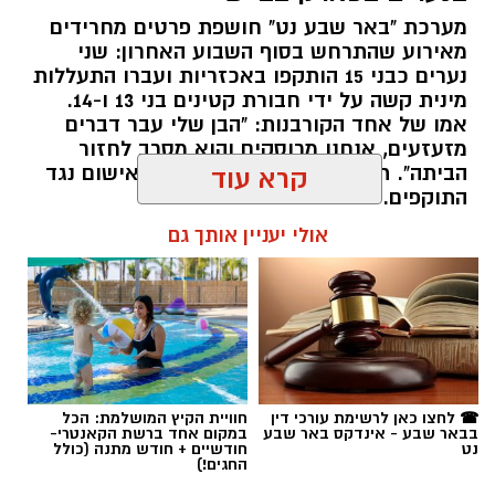
מערכת "באר שבע נט" חושפת פרטים מחרידים
מאירוע שהתרחש בסוף השבוע האחרון: שני
נערים כבני 15 הותקפו באכזריות ועברו התעללות
קרדיט: משטרת ישראל
מינית קשה על ידי חבורת קטינים בני 13 ו-14.
אמו של אחד הקורבנות: "הבן שלי עבר דברים
שוטרי המחוז הדרומי ולוחמי המשמר הלאומי של
מזעזעים, אנחנו מרוסקים והוא מסרב לחזור
מג"ב ממשיכים להנחית מכות על תשתיות
הביתה". תוך ימים ספורים: צפוי כתב אישום נגד
קרא עוד
התוקפים.
הפשיעה בנגב, עם שתי תפיסות משמעותיות
ביממות האחרונות. במסגרת פעילות סמויה
אולי יעניין אותך גם
רותם שרון / 15:41 06.08.26
שנערכה על ידי כוחות מג"ב יחד עם שוטרי ימ"ר
דרום, אותר רכב חשוד בצומת בית קמה.
בחיפוש שנערך ברכב, בעזרתה של הכלבה
המשטרתית "איקרה", אותר שלל רב: במכסה
המנוע ובגב המושבים האחוריים הוסלקו לא פחות
תגים:
משטרה
,
מעשי סדום
,
התעללות
☎ לחצו כאן לרשימת עורכי דין
חוויית הקיץ המושלמת: הכל
מ-1.6 ק"ג של חומר החשוד כסם קשה מסוג
בבאר שבע - אינדקס באר שבע
במקום אחד ברשת הקאנטרי-
נט
חודשיים + חודש מתנה (כולל
קריסטל. הרכב הוחרם במקום, ושני יושביו, צעירים
החגים!)
בני 22 תושבי הפזורה הבדואית, נעצרו מיד והועברו