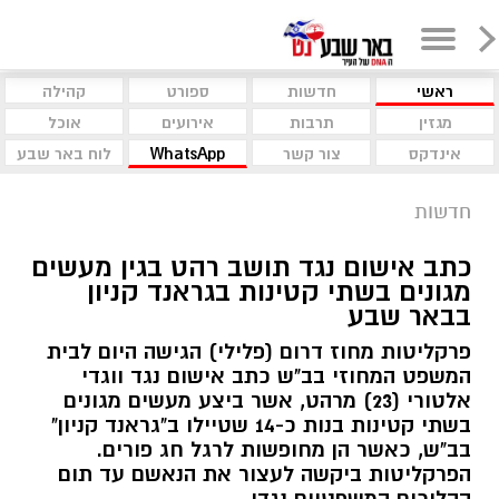
ראשי
חדשות
ספורט
קהילה
מגזין
תרבות
אירועים
אוכל
אינדקס
צור קשר
WhatsApp
לוח באר שבע
חדשות
כתב אישום נגד תושב רהט בגין מעשים
מגונים בשתי קטינות בגראנד קניון
בבאר שבע
פרקליטות מחוז דרום (פלילי) הגישה היום לבית
המשפט המחוזי בב"ש כתב אישום נגד ווגדי
אלטורי (23) מרהט, אשר ביצע מעשים מגונים
בשתי קטינות בנות כ-14 שטיילו ב"גראנד קניון"
בב"ש, כאשר הן מחופשות לרגל חג פורים.
הפרקליטות ביקשה לעצור את הנאשם עד תום