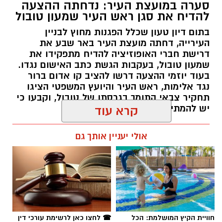
דרישת חברי האופוזיציה להדיח מתפקידו את
שמעון טובול, בעקבות הגשת כתב האישום נגדו.
בעוד יוזמי ההצעה דרשו להציב קו אדום ברור
נגד אלימות, ראש העיר והיועץ המשפטי הציגו
תחקיר צבאי התומך בגרסתו של טובול, וקבעו כי
יש להמתין להכרעת בית המשפט.
קרא עוד
רותם שרון / 09:58 06.08.26
אולי יעניין אותך גם
תגים:
עיריית באר שבע
,
שמעון טובול
,
עידו אטיאס
חוויית הקיץ המושלמת: הכל
☎ לחצו כאן לרשימת עורכי דין
במקום אחד ברשת הקאנטרי-
בבאר שבע - אינדקס באר שבע
חודשיים + חודש מתנה (כולל
נט
החגים!)
חדשות