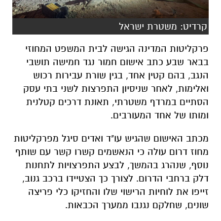
בבאר שבע כתב אישום חמור נגד חמישה תושבי
הנגב, בהם קטין אחד, בגין שורת עבירות רכוש
ואלימות, לאחר שניסיון התפרצות לשני בתי עסק
הסתיים במרדף משטרתי, תאונת דרכים קטלנית
ומותו של אחד המעורבים.
מכתב האישום שהגיש עו"ד ואדים סיגל מפרקליטות
מחוז דרום עולה כי הנאשמים קשרו קשר עם שותף
נוסף, שנהרג בהמשך, לבצע התפרצויות לתחנות
דלק ברחבי הדרום. לצורך כך הצטיידו ברכב גנוב,
זייפו את לוחיות הרישוי שלו והחזיקו כלי פריצה
שונים, שחלקם נגנבו ממערך הכבאות.
האירוע הראשון התרחש לפני כחודש בתחנת דלק
בצוקים. הנאשמים הגיעו למקום כשהם רעולי פנים
וחובשי כפפות. בזמן שאחד מהם תצפת על
התחנה, החלו האחרים להתקדם לעבר החנות.