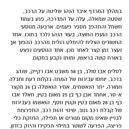
הרכב הועפו החוצה, בעוד הנהג נלכד בתוכו. אחד
החשודים הצליח להימלט רגלית מהרכב ההפוך אך
נעצר זמן קצר לאחר מכן. אחד הנוסעים נפצע
באורח קשה בראשו, ומותו נקבע במקום.
לסלים אבו סולב, בן 58 משבט אבו רקייק, שנהג
ברכב, יוחסו עבירות של המתה בקלות דעת וחבלה
חמורה. יתר הנאשמים, אמיר הואשלה בן 26 מקצר
א-סר, אחמד אבן כף בן 25 מאום בטין, חאלד אבו
כף בן 28 מאום בטין וקטין נוסף, הואשמו בעבירות
של קבלת רכב גנוב, שינוי זהות רכב, התפרצות
לבניין שאינו מקום מגורים או תפילה, החזקת כלי
פריצה, הפרעה לשוטר במילוי תפקידו והיזק בזדון.
בפרקליטות ציינו כי מדובר באירוע חמור המשלב
תכנון מוקדם, עבריינות רכוש מסוכנת ופגיעה קשה
בחיי אדם, וכי המדינה תפעל למיצוי הדין עם כלל