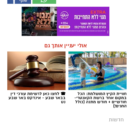
אולי יעניין אותך גם
חוויית הקיץ המושלמת: הכל
☎ לחצו כאן לרשימת עורכי דין
במקום אחד ברשת הקאנטרי-
בבאר שבע - אינדקס באר שבע
חודשיים + חודש מתנה (כולל
נט
החגים!)
חדשות
סערה במועצת העיר: נדחתה ההצעה
להדיח את סגן ראש העיר שמעון טובול
בתום דיון טעון שכלל הפגנות מחוץ לבניין
העירייה, דחתה מועצת העיר באר שבע את