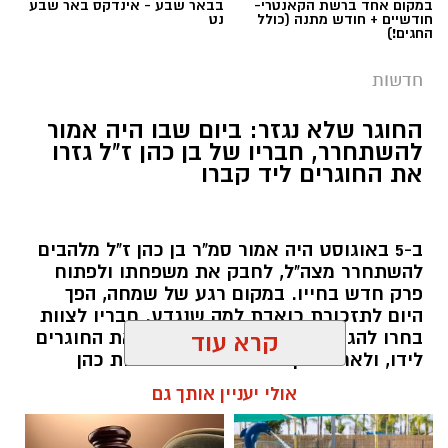
החוגר שלא נגזר: ביום שבו היה אמור
להשתחרר, חבריו של בן כהן ז"ל גזרו
את החוגרים ליד קברו
ב-5 באוגוסט היה אמור סמ"ר בן כהן ז"ל מלהבים
להשתחרר מצה"ל, לחבק את משפחתו ולפתוח
פרק חדש בחייו. במקום רגע של שמחה, הפך
היום לתזכורת כואבת למה שנגדע. חבריו לצוות
קרדיט: צילום פרטי
בחרו להגיע תחילה אל קברו, לגזור את החוגרים
קרא עוד
לידו, ולאחר מכן המשיכו לבית משפחת כהן
למסיבת בריכה שהוריו ארגנו בביתם בישוב
בתום דיון טעון, אמוציונלי ומרובה יצרים, דחתה
אולי יעניין אותך גם
להבים - בדיוק כפי שבן היה רוצה.
מועצת העיר באר שבע את דרישת האופוזיציה
להדיח מתפקידו את סגן ראש העיר שמעון טובול.
שרון דינר / 09:41 06.08.26
הדיון חשף פערים עמוקים בתפיסות הציבוריות
בעיר: בעוד האופוזיציה זעקה על פגיעה בערכי
"אפס סובלנות לאלימות", ראש העיר והיועץ