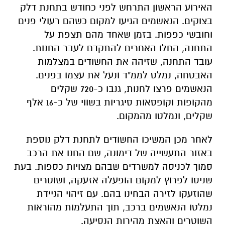
עובד התחנה, שזיהה את החשודים במצלמות
האבטחה, נמלט לממ"ד ונעל את עצמו בפנים.
הנאשמים פרצו לחנות, גנבו כ-720 שקלים
מהקופות וקופסאות סיגריות בשווי של כ-16 אלף
שקלים, ונמלטו מהמקום.
לאחר מכן המשיכו החשודים לתחנת דלק נוספת
באזור התעשייה של דימונה, שם החנו את הרכב
סמוך לכניסה למשרדים שבהם מצויות כספות. בעת
שניסו לפרוץ למקום הופעלה אזעקה, ושוטרים
שהוזעקו לזירה הבחינו בהם. עם זיהוי הניידת
נמלטו הנאשמים ברכב, תוך התעלמות מהוראות
השוטרים והאצת מהירות הנסיעה.
במהלך המרדף איבד הנהג שליטה על הרכב,
שסטה שמאלה, עלה על המדרכה, פגע בעמוד
חשמל והתהפך מספר פעמים. ארבעה מנוסעי