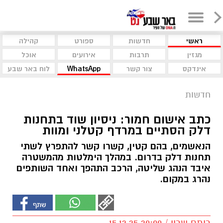
ראשי
חדשות
ספורט
קהילה
מגזין
תרבות
אירועים
אוכל
אינדקס
צור קשר
WhatsApp
לוח באר שבע
חדשות
כתב אישום חמור: ניסיון שוד בתחנות
דלק הסתיים במרדף קטלני ומוות
הנאשמים, בהם קטין, קשרו קשר להתפרץ לשתי
תחנות דלק בדרום. במהלך הימלטות מהמשטרה
איבד הנהג שליטה, הרכב התהפך ואחד השותפים
נהרג במקום.
רותם שרון / 20:00 15.12.25