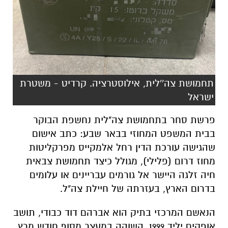
תחמושת צה''לית, אילוסטרציה. קרדיט - משטרת
ישראל
פרשת סחר בתחמושת צה"לית נחשפת הבוקר
בבית המשפט המחוזי בבאר שבע: כתב אישום
שהגישה עורכת הדין רחל אלמקייס מפרקליטות
מחוז דרום (פלילי), מגולל כיצד תחמושת צבאית
חיה זלגה היישר אל גורמים עבריינים או עלומים
בדרום הארץ, בעזרתה של חיילת צה"ל.
הנאשם המרכזי בתיק הוא אברהם דוד כבודי, תושב
אופקים יליד 1999, השוהה במעצר מסוף חודש מרץ.