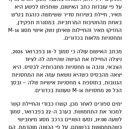
על פי עובדות כתב האישום, שותפתו לפשע היא
תאיר, חיילת בשירות סדיר ששימשה כנהגת בט"ש
באחת מהחטיבות המרחביות. במסגרת תפקידן,
החזיקו תאיר והחיילות שאיתן נשק אישי מסוג M-16
ומחסניות מלאות בכדורים.
מכתב האישום עולה כי סמוך ל-18 בפברואר 2026,
ניצלה החיילת את הגישה שהייתה לה לציוד
הצבאי, וגנבה 16 מחסניות מחברותיה לבסיס. היא
יצאה מהבסיס כשהיא נושאת עמה את המחסניות
הגנובות, בתוספת 4 מחסניות אישיות שלה – ובסך
הכל 20 מחסניות M-16 טעונות בכדורים.
ימים ספורים לאחר מכן, קשרו כבודי והחיילת קשר
למכור את התחמושת. בערב ה-22 בפברואר, סמוך
לשעה 19:00, נסעו השניים ברכב מסוג מיצובישי
כשהתחמושת ברשותם. על פי הכוונה מוקדמת, הם