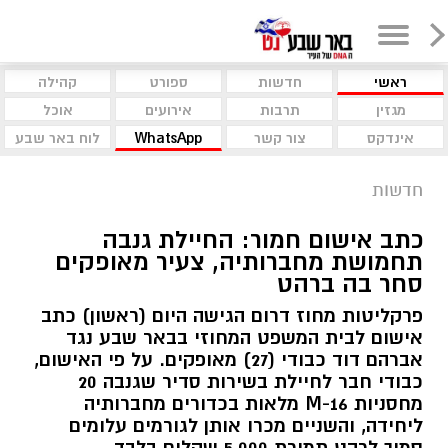
ראשי
חדשות
ספורט
קהילה
מגזין
תרבות
אירועים
אוכל
אינדקס
צור קשר
WhatsApp
לוח באר שבע
חדשות
כתב אישום חמור: החיילת גנבה
תחמושת מחברותיה, צעיר מאופקים
סחר בה ברהט
פרקליטות מחוז דרום הגישה היום (ראשון) כתב
אישום לבית המשפט המחוזי בבאר שבע נגד
אברהם דוד כבודי (27) מאופקים. על פי האישום,
כבודי חבר לחיילת בשירות סדיר שגנבה 20
מחסניות M-16 מלאות בכדורים מחברותיה
ליחידה, והשניים מכרו אותן לגורמים עלומים