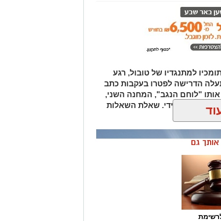
ומכיו למתנגדיו של טובול, רגע
עלה הדרישה לפטרו בעקבות כתב
אותו "לוחם הנגב", המחנה השני,
ת סילוקו המיידי. שאלת השאלות
וד
לוביץ'?
ן אותך גם
רשימת