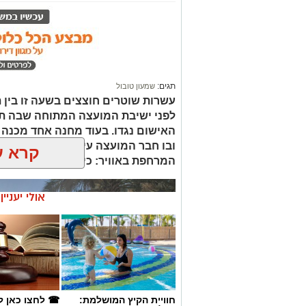
תגים:
שמעון טובול
עשרות שוטרים חוצצים בשעה זו בין ת
לפני ישיבת המועצה המתוחה שבה ת
האישום נגדו. בעוד מחנה אחד מכנה 
ובו חבר המועצה עידו אטיאס, דורש א
קרא ע
המרחפת באוויר: כיצד יכריע רוביק דני
אולי יעניי
חוויית הקיץ המושלמת:
☎ לחצו כאן ל