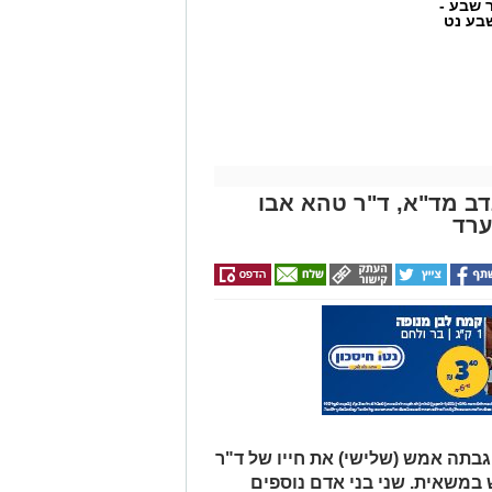
ר שבע -
בע נט
דב מד"א, ד"ר טהא אבו
ערד
ר שבע: הפגנה יצרית וסוערת מתקיימת
רות לפני פתיחתה של אחת מישיבות
פה האחרונה. על סדר היום עומדת
 סגן ראש העיר, שמעון טובול, על רקע
ובדי תחנת דלק.
ללים עשרות שוטרים, אשר נאלצים לחצוץ
מול זה:
בתה אמש (שלישי) את חייו של ד"ר
ומגבה את מעשיו. המפגינים בצד זה
 במשאית. שני בני אדם נוספים