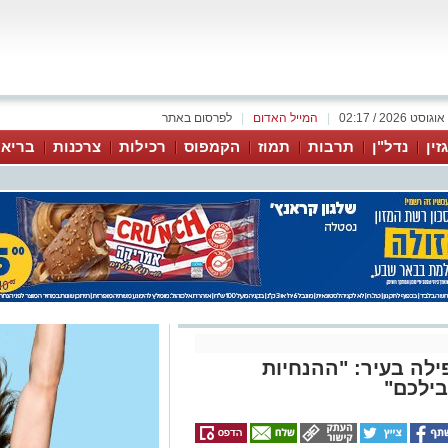
|
המייל האדום
|
לפרסום באתר
זין
נדל"ן
תרבות
תמוז
הקמפוס
רכילות
צרכנות
בריאו
ילה בעיר: "ההנחיות
בילכם"