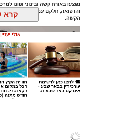
מניפים שלטי תמיכה, רואים בו קורבן
נפצעו באורח קשה ובינוני ופונו למרכ
עידוד, תוך שהם מכנים אותו "לוחם הנ
והרפואה, חלקם עמיתיו לארגון מד"א,
קרא ע
הקשה.
אולי יעניי
☎ לחצו כאן לרשימת
חוויית הקיץ ה
עורכי דין בבאר שבע -
הכל במקום א
אינדקס באר שבע נט
הקאנטרי- חודש
חודש מתנה (כ
החגים!)
ד"ר טהא אבו קווידר. קרדיט: תוכן גולשים ע'
אבל כבד בקהילת הרפואה וההצלה בדרום: ד
באר שבע נט
>
חדשות
>
מוערך במגן דוד אדום, הוא ההרוג בתאונ