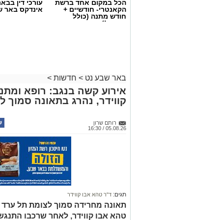
הכל במקום אחד ברשת
עורכי דין בבא
הקאנטרי- חודשיים +
אינדקס באר ש
חודש מתנה (כולל
החגים!)
באר שבע נט
>
חדשות
>
אירוע קשה בנגב: רופא ומתנ
קווידר, נהרג בתאונה סמוך ל
קרדיט: באר שבע נט
מתח שיא נרשם בשעה זו ברחבת עיריית בא
רותם שרון
05.08.26 / 16:30
ממש כעת מחוץ לבניין העירייה, דקות ספו
המועצה הטעונות ביותר שידעה העיר בתקו
דרישתם של חברי המועצה להדיח לאלתר את
הגשת כתב האישום נגדו בגין תקיפת שני ע
​במקום נוכחים כוחות משטרה גדולים, הכו
פיזית בין שני מחנות קוטביים שהתייצבו זה 
תגים:
ד"ר טהא אבו קווידר
תאונה מחרידה סמוך לצומת תל ערד ג
​מחנה התומכים: עומד מאחורי טובול 
טהא אבו קווידר, לאחר שרכבו התנגש