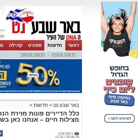
06 אוגוסט 2026 / 02:17
ראשי
חדשות
ספורט
קהילה
מג
חדשות ארציות
חדשות מהאזור
עסקים
טיפים והמלצות
|
באר שבע נט
>
חדשות
>
כלל הדיירים פונות מזירת הנפ
מצילות חיים – אנחנו כאן בש
רותם שרון
20.06.25 / 11:31