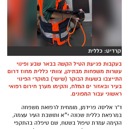
קרדיט: כללית
בעקבות פגיעת הטיל הקשה בבאר שבע ופינוי
עשרות משפחות מבתיהן, צוותי כללית מחוז דרום
התייצבו בשעות הבוקר (שישי) במוקדי הפינוי
בעיר ובאזור ים המלח, והקימו מערך חירום רפואי
ראשוני עבור המפונים.
ד"ר אליסה פרידמן, מומחית לרפואת משפחה
במרפאת כללית שכונה י״א ותושבת העיר עצמה,
הקימה עמדת טיפול בשטח, שם טיפלה בהתקפי
חרדה, פציעות קלות שנגרמו בדרכם של תושבים
למרחבים מוגנים, ותלונות על צפצופים באוזניים.
לנזקקים ניתנו מרשמים לתרופות כרוניות וחיוניות,
וחלקם קיבלו גם ליווי אישי – כולל מספר הטלפון