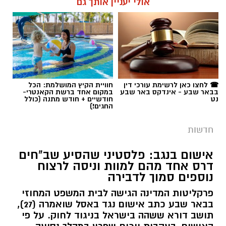
תגים:
רמ''י
☎ לחצו כאן לרשימת עורכי דין
חוויית הקיץ המושלמת: הכל
בבאר שבע - אינדקס באר שבע
במקום אחד ברשת הקאנטרי-
נט
חודשיים + חודש מתנה (כולל
החגים!)
חדשות
אישום בנגב: פלסטיני שהסיע שב"חים
דרס אחד מהם למוות וניסה לרצוח
נוספים סמוך לדבירה
פרקליטות המדינה הגישה לבית המשפט המחוזי
בבאר שבע כתב אישום נגד באסל שואמרה (27),
תושב דורא ששהה בישראל בניגוד לחוק. על פי
האישום, בעקבות ויכוח שפרץ במהלך נסיעה,
פתח שואמרה במסע דריסות בחורשה סמוך
לקיבוץ דבירה, רצח את אחד הנוסעים ופצע
קרדיט: רמ"י
אחרים. לאחר מכן נמלט מהזירה ונעצר בהמשך
קרא עוד
בבאר שבע.