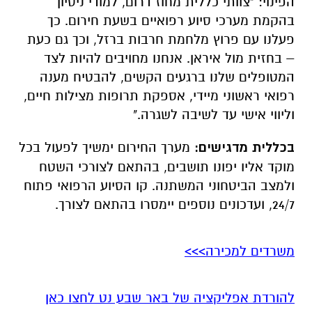
המטופלים שלנו ברגעים הקשים, להבטיח מענה
רפואי ראשוני מיידי, אספקת תרופות מצילות חיים,
וליווי אישי עד לשיבה לשגרה."
בכללית מדגישים:
מערך החירום ימשיך לפעול בכל
מוקד אליו יפונו תושבים, בהתאם לצורכי השטח
ולמצב הביטחוני המשתנה. קו הסיוע הרפואי פתוח
24/7, ועדכונים נוספים יימסרו בהתאם לצורך.
משרדים למכירה>>>
להורדת אפליקציה של באר שבע נט לחצו כאן
אנו מכבדים זכויות יוצרים ועושים מאמץ לאתר את
בעלי הזכויות בצילומים המגיעים לידינו. אם זיהיתים
בפרסומינו צילום שיש לכם זכויות בו, אתם רשאים