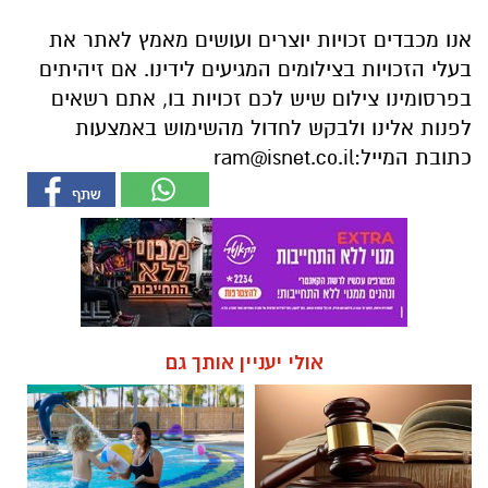
לפנות אלינו ולבקש לחדול מהשימוש באמצעות
כתובת המייל:
ram@isnet.co.il
אולי יעניין אותך גם
☎ לחצו כאן לרשימת עורכי דין
חוויית הקיץ המושלמת: הכל
בבאר שבע - אינדקס באר שבע
במקום אחד ברשת הקאנטרי-
נט
חודשיים + חודש מתנה (כולל
החגים!)