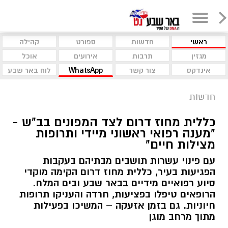
ראשי
חדשות
ספורט
קהילה
מגזין
תרבות
אירועים
אוכל
אינדקס
צור קשר
WhatsApp
לוח באר שבע
חדשות
כללית מחוז דרום לצד המפונים בב"ש -
"מענה רפואי ראשוני מיידי ותרופות
מצילות חיים"
עם פינוי עשרות תושבים מבתיהם בעקבות
הפגיעות בעיר, כללית מחוז דרום הקימה מוקדי
סיוע רפואיים מידיים בבאר שבע ובים המלח.
הרופאים טיפלו בפציעות, חרדה והעניקו תרופות
חיוניות. גם בזמן אזעקה – המשיכו בפעילות
מתוך מרחב מוגן