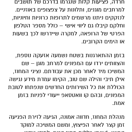
הפרטי של הרופאה, למקרה שיידרשו לכך בשעות
או הימים הקרובים.
בזמן ההתארגנות בשטח נשמעה אזעקה נוספת,
והצוותים ירדו עם המפונים למרחב מוגן – שם
המשיכו מיד לאחר מכן את עבודתם. נציגי המחוז,
אילן תיבי והילה שם טוב, הקימו עמדת מידע נגישה
הכוללת את כל השירותים החדשים שנפתחו לטובת
המפונים, ובהם קו וואטסאפ ייעודי לפניות בזמן
אמת.
מנהלת המחוז, חדווה אמונה, הגיעה לזירת הפגיעה
זמן קצר לאחר הפיצוץ, ומשם המשיכה למוקד
הפינוי: "צוותי כללית מחוז דרום, למודי ניסיון
בהקמת מערכי סיוע רפואיים בשעת חירום. כך
פעלנו עם פרוץ מלחמת חרבות ברזל, וכך גם כעת
– בחזית מול איראן. אנחנו מחויבים להיות לצד