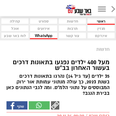
ראשי
חדשות
ספורט
קהילה
מגזין
תרבות
אירועים
אוכל
אינדקס
צור קשר
WhatsApp
לוח באר שבע
חדשות
מעל 400 ילדים נפגעו בתאונות דרכים
בעשור האחרון בב"ש
35 ילדים (עד גיל 14) נהרגו בתאונות דרכים
בשנת 2023, כך עולה מנתוני עמותת אור ירוק
המבוססים על נתוני הלמ"ס. ומה לגבי הנתונים כאן
בבירת הנגב?
רותם שרון / 09:30 20.11.24