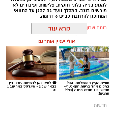
למנוע בנייה בלתי חוקית, פלישות ועיבודים לא
מורשים בנגב. המהלך נועד גם להגן על התוואי
המתוכנן להרחבת כביש 6 דרומה.
רותם שרון / 11:32 08.08.26
קרא עוד
אולי יעניין אותך גם
תגים:
רמ''י
חוויית הקיץ המושלמת: הכל
☎ לחצו כאן לרשימת עורכי דין
במקום אחד ברשת הקאנטרי-
בבאר שבע - אינדקס באר שבע
חודשיים + חודש מתנה (כולל
נט
החגים!)
חדשות