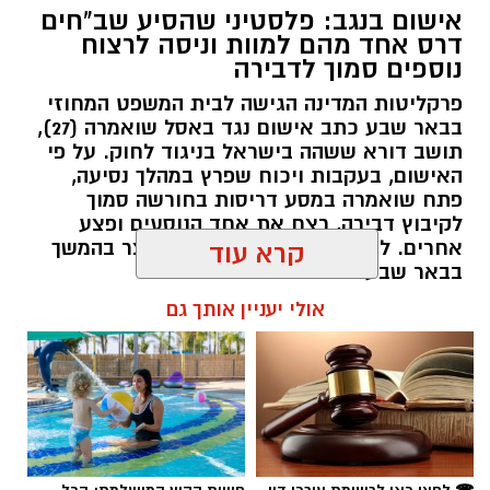
אישום בנגב: פלסטיני שהסיע שב"חים
דרס אחד מהם למוות וניסה לרצוח
נוספים סמוך לדבירה
פרקליטות המדינה הגישה לבית המשפט המחוזי
בבאר שבע כתב אישום נגד באסל שואמרה (27),
תושב דורא ששהה בישראל בניגוד לחוק. על פי
האישום, בעקבות ויכוח שפרץ במהלך נסיעה,
פתח שואמרה במסע דריסות בחורשה סמוך
לקיבוץ דבירה, רצח את אחד הנוסעים ופצע
קרדיט: רמ"י
אחרים. לאחר מכן נמלט מהזירה ונעצר בהמשך
קרא עוד
בבאר שבע.
המדינה, בהובלת החטיבה לשמירה על הקרקע
אולי יעניין אותך גם
ברשות מקרקעי ישראל (רמ"י), מחדשת בימים אלה
רותם שרון / 11:30 08.08.26
את עבודות הנטיעה באזור ואדי ענים שבנגב.
הפעילות, המבוצעת בפועל על ידי קק"ל ומאובטחת
על ידי משטרת ישראל, מקיפה שטח עצום של
כ-6,000 דונם – פי שניים בקירוב משטחה של העיר
גבעתיים. העבודות מתבצעות כחלק מפעילות
תגים:
משטרה
☎ לחצו כאן לרשימת עורכי דין
חוויית הקיץ המושלמת: הכל