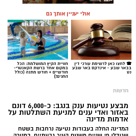
אולי יעניין אותך גם
☎ לחצו כאן לרשימת עורכי דין
חוויית הקיץ המושלמת: הכל
בבאר שבע - אינדקס באר שבע
במקום אחד ברשת הקאנטרי-
נט
חודשיים + חודש מתנה (כולל
החגים!)
חדשות
מבצע נטיעות ענק בנגב: כ-6,000 דונם
באזור ואדי ענים למניעת השתלטות על
אדמות מדינה
המדינה החלה בעבודות נטיעה נרחבות בשטח
שגודלו פי שניים משטח העיר גבעתיים, במטרה