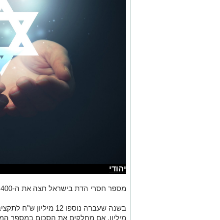
יהודי
מספר חסרי הדת בישראל חצה את ה-400 אלף, וגיורם הוגדר כמשימה לאומית.
מיליון. אם מחלקים את הסכום במספר המת
בכל אחד מהם מושקעים כ-21 אלף ש"ח
אך בפועל, נתונים שמפרסם אגף הגיור ב
שלהם - שלושה מכל ארבעה אנשים המבקש
לסיים את התהליך בשאיפתם להיות יהודיי
הנתון המפתיע הוא שלמרות רצונם, רק רבע
בשלוש השנים האחרונות שרדו את התהליך כו