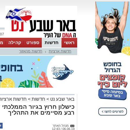
07 אוגוסט 2026 / 01:38
ראשי
חדשות
ספורט
קהילה
מג
חדשות ארציות
חדשות מהאזור
עסקים
טיפים והמלצות
|
באר שבע נט
>
חדשות
>
חדשות ארציות
כישלון חרוץ בגיור הממלכתי
רבע מסיימים את התהליך
מנהל האתר
06.06.19 / 12:43
לא קל להפוך ליהודי: מנתונים של א
מכל ארבעה המבקשים להתגייר בישר
מסתבר כי בחמש השנים האחרונות אח