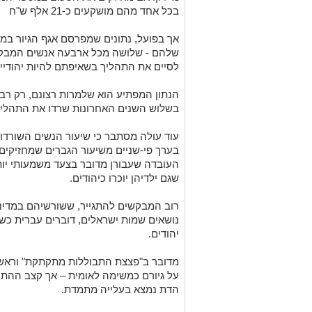
עוד עולה מסתבר כי שיעור הנשים השורדות
בערך פי-שניים משיעור הגברים שמחזיקים
העובדה שעבורן מדובר בצעד משמעותי יו
שגם ילדיהן יוכרו כיהודים.
רוב המבקשים להתגייר, ששורשיהם במדינ
נושאים שמות ישראלים, דוברים עברית כשפ
יהודים.
מדובר ב"פצצת התבוללות מתקתקת" וראש 
על גיורם כמשימה לאומית – אך קצב ההתק
הדת נמצא בעלייה מתמדת.
נתון מעודד:
הנתונים המעודדים שמוסרים מאגף הגיור ה
בשנת 2016,-מממוצע של שנה שלמה 
תעודת ההמרה.
בשנת -2018. ממוצע זמן ההמתנה התקצר לחצי שנה בלבד.
מדינת ישראל נמצאת על סף משבר שנוגע