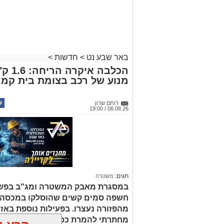
רותם שרון
06.08.26 / 19:00
תגים:
משטרה
במסגרת מאבק המשטרה ומג"ב בפשי
חשפה סמים קשים שהוסלקו במכסה מנ
מהפזורה נעצרו. בפעילות נוספת באז
מחתרתי להמרת כספים שנוהל מתוך ר
קרא ע
זר. ארבעה חשודים נעצרו בסך הכל.
אולי יעניי