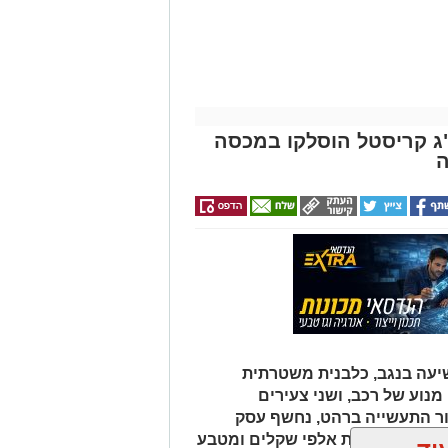
עה בנגב, כלבנית משטרתית
וע של רכב, ושני צעירים
ור התעשייה ברהט, נחשף עסק
כב ובו עשרות אלפי שקלים ומטבע
וד
ן אותך גם