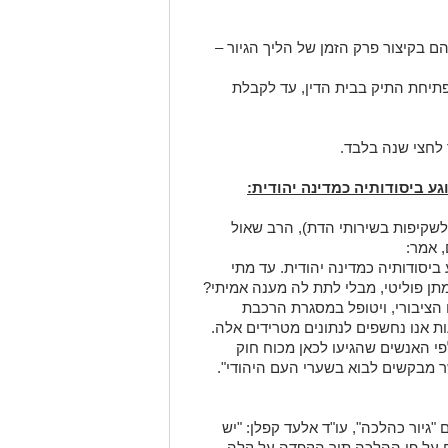
לשקיפות בשירותי הדת), הרב שאול
 אמר:
יסודותיה כמדינה יהודית. עד מתי
תן פוליטי, מבלי לתת לה מענה אמיתי?
הציבורי, ויטופל במסגרת הרכבת
 אנו נחשפים לנתונים מטרידים אלה.
פי האנשים שהגיעו לכאן מכוח חוק
ר מבקשים לבוא בשערי העם היהודי".
גיור כהלכה", עו"ד אלעד קפלן: "יש
ים על פי ההלכה תוך הקפדה על קלה
ם שנעשו בבית הדין הוכרו על ידי בית
רשם האוכלוסין, אך מדינת ישראל
וסיוע לפעילות בית הדין. הגיע הזמן
ית לכלל העוסקים במלאכת הגיור".
 הזכויות בצילומים המגיעים לידינו. אם זיהיתים
נות אלינו ולבקש לחדול מהשימוש באמצעות כתובת