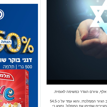
בשנה שעברה נוספו 12 מיליון ש"ח לתקציב הגיור הממלכתי, והוא עמד על כ-54.5
גיירים שסיימו את המסלול, נמצא כי
משרד ראש הממשלה חושפים את הכשלון
ים להתגייר בישראל אינם מצליחים
ם ונושרים במהלך המסלול.
 מאלה שפנו ללימודים באולפני גיור
לו, וזכו להיות יהודיים