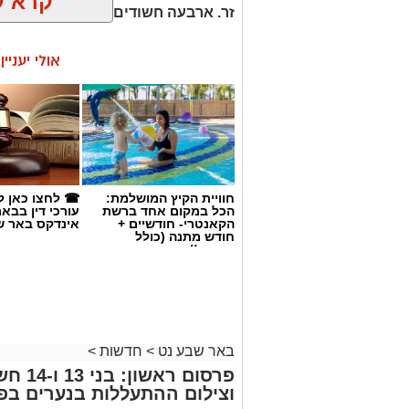
חוויית הקיץ המושלמת:
☎ לחצו כאן ל
הכל במקום אחד ברשת
עורכי דין בבא
הקאנטרי- חודשיים +
אינדקס באר ש
חודש מתנה (כולל
החגים!)
קרדיט: משטרת ישראל
באר שבע נט
>
חדשות
>
פרסום 
שוטרי המחוז הדרומי ולוח
וצילום ההתעללות בנערים בפ
מג"ב ממשיכים להנחית מכ
בנגב, עם שתי תפיסות מש
רותם שרון
06.08.26 / 15:41
האחרונות. במסגרת פעילות
כוחות מג"ב יחד עם שוטרי 
חשוד בצומת בית קמה.
בחיפוש שנערך ברכב, בעזרתה של הכלבה 
תגים:
משטרה
,
מעשי סדום
,
התעללות