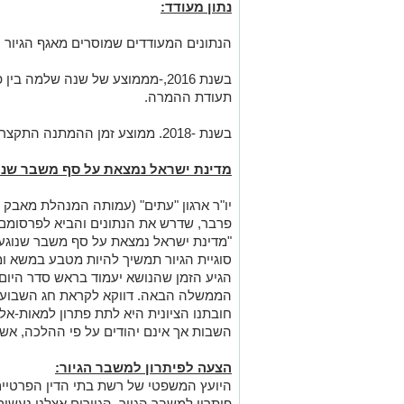
יו"ר ארגון "עתים" (עמותה המנהלת מאבק 
פרבר, שדרש את הנתונים והביא לפרסומם,
"מדינת ישראל נמצאת על סף משבר שנוגע ב
סוגיית הגיור תמשיך להיות מטבע במשא ומ
הגיע הזמן שהנושא יעמוד בראש סדר היום 
הממשלה הבאה. דווקא לקראת חג השבועות
חובתנו הציונית היא לתת פתרון למאות-אל
השבות אך אינם יהודים על פי ההלכה, אש
הצעה לפיתרון למשבר הגיור:
היועץ המשפטי של רשת בתי הדין הפרטיים "
פיתרון למשבר הגיור. הגיורים אצלנו נעש
כבחמורה, ונותנים מענה לציבור רחב. גיורי
המשפט לשם רישום המתגיירים כיהודים במ
והרבנות הראשית עדיין אינן נותנות תמיכה 
להסדיר את הנושא, ולהעניק תמיכה שוויונ
אנו מכבדים זכויות יוצרים ועושים מאמץ לאתר את בעלי
בפרסומינו צילום שיש לכם זכויות בו, אתם רשאים לפ
המייל:
ram@isnet.co.il