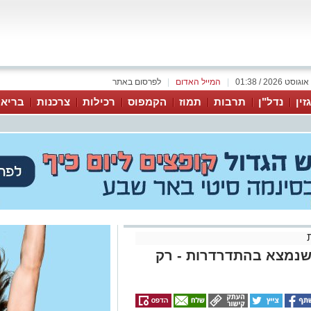
|
המייל האדום
|
לפרסום באתר
זין
נדל"ן
תרבות
תמוז
הקמפוס
רכילות
צרכנות
בריאו
 שנמצא בהתדרדרות - רק
גף הגיור הממשלתי עולה כי שלושה
אל אינם מסיימים את התהליך.
וז המתגיירים ירד בחצי וזאת