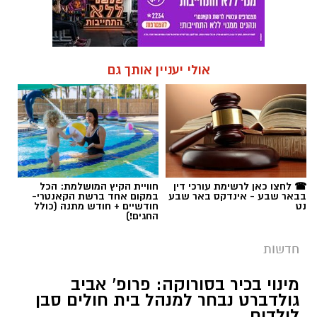
אולי יעניין אותך גם
☎ לחצו כאן לרשימת עורכי דין
חוויית הקיץ המושלמת: הכל
בבאר שבע - אינדקס באר שבע
במקום אחד ברשת הקאנטרי-
נט
חודשיים + חודש מתנה (כולל
החגים!)
חדשות
מינוי בכיר בסורוקה: פרופ' אביב
גולדברט נבחר למנהל בית חולים סבן
לילדים