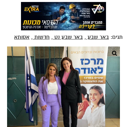
תגים:
באר שבע
,
באר שבע נט
,
חדשות
,
אסותא