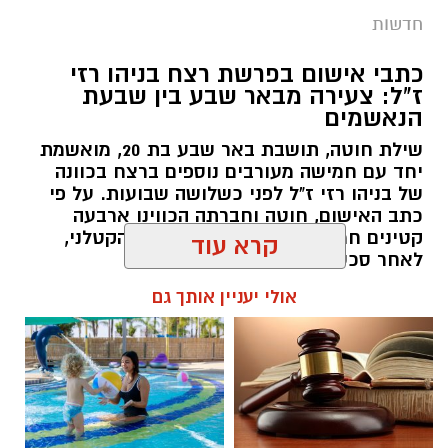
חדשות
כתבי אישום בפרשת רצח בניהו רזי
ז"ל: צעירה מבאר שבע בין שבעת
הנאשמים
שילת חוטה, תושבת באר שבע בת 20, מואשמת
יחד עם חמישה מעורבים נוספים ברצח בכוונה
של בניהו רזי ז"ל לפני כשלושה שבועות. על פי
כתב האישום, חוטה וחברתה הכווינו ארבעה
קטינים חמושים שביצעו את המארב הקטלני,
לאחר סכסוך שהתגלע בדירת נופש.
קרא עוד
קרדיט: סורוקה
רותם שרון / 19:06 07.08.26
אולי יעניין אותך גם
המרכז הרפואי האוניברסיטאי סורוקה מקבוצת
כללית הודיע על מינויו של פרופ' אביב גולדברט
למנהל בית החולים סבן לילדים. פרופ' גולדברט
נכנס לנעליו של פרופ' דודי גרינברג, המנהל המייסד