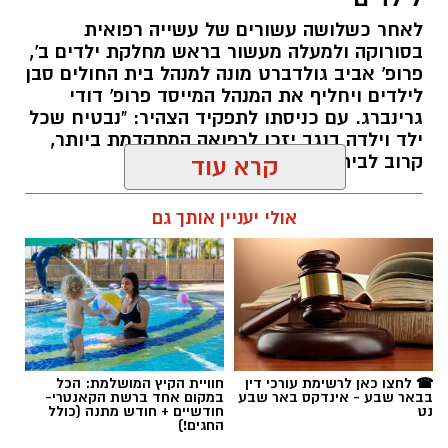
לאחר כשלושה עשורים של עשייה רפואית
בסורוקה ולמעלה מעשור בראש מחלקת ילדים ב',
פרופ' אביב גולדברט מונה למנהל בית החולים סבן
לילדים ויחליף את המנהל המייסד פרופ' דודי
גרינברג. עם כניסתו לתפקיד הצהיר: "נבטיח שכל
ילד וילדה בנגב יזכו לרפואה המתקדמת ביותר,
קרוב לבית".
קרא עוד
רותם שרון / 19:10 07.08.26
אולי יעניין אותך גם
תגים:
פרופ' אביב גולדברט
☎ לחצו כאן לרשימת עורכי דין
חוויית הקיץ המושלמת: הכל
בבאר שבע - אינדקס באר שבע
במקום אחד ברשת הקאנטרי-
נט
חודשיים + חודש מתנה (כולל
החגים!)