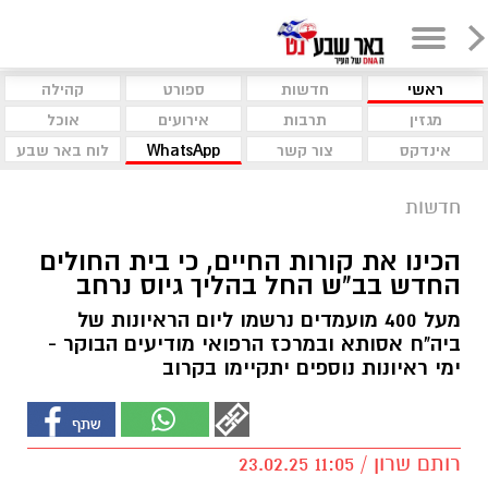
ראשי
חדשות
ספורט
קהילה
מגזין
תרבות
אירועים
אוכל
אינדקס
צור קשר
WhatsApp
לוח באר שבע
חדשות
הכינו את קורות החיים, כי בית החולים
החדש בב"ש החל בהליך גיוס נרחב
מעל 400 מועמדים נרשמו ליום הראיונות של
ביה"ח אסותא ובמרכז הרפואי מודיעים הבוקר -
ימי ראיונות נוספים יתקיימו בקרוב
רותם שרון / 11:05 23.02.25