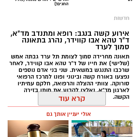
החגים!)
חדשות
אירוע קשה בנגב: רופא ומתנדב מד"א,
ד"ר טהא אבו קווידר, נהרג בתאונה
סמוך לערד
תאונה מחרידה סמוך לצומת תל ערד גבתה אמש
(שלישי) את חייו של ד"ר טהא אבו קווידר, לאחר
שרכבו התנגש במשאית. שני בני אדם נוספים
נפצעו באורח קשה ובינוני ופונו למרכז הרפואי
סורוקה. צוותי ההצלה והרפואה, חלקם עמיתיו
לארגון מד"א, נאלצו לקבוע את מותו בזירה
קרדיט: באר שבע נט
הקשה.
קרא עוד
מתח שיא נרשם בשעה זו ברחבת עיריית באר
רותם שרון / 16:30 05.08.26
אולי יעניין אותך גם
שבע: הפגנה יצרית וסוערת מתקיימת ממש כעת
מחוץ לבניין העירייה, דקות ספורות לפני פתיחתה
של אחת מישיבות המועצה הטעונות ביותר שידעה