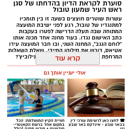
סוערת לקראת הדיון בהדחתו של סגן
ראש העיר שמעון טובול
עשרות שוטרים חוצצים בשעה זו בין תומכיו
למתנגדיו של טובול, רגע לפני ישיבת המועצה
המתוחה שבה תעלה הדרישה לפטרו בעקבות
כתב האישום נגדו. בעוד מחנה אחד מכנה אותו
"לוחם הנגב", המחנה השני, ובו חבר המועצה עידו
אטיאס, דורש את סילוקו המיידי. שאלת השאלות
המרחפת באוויר: כיצד יכריע רוביק דנילוביץ'?
קרא עוד
רותם שרון / 18:10 05.08.26
אולי יעניין אותך גם
תגים:
שמעון טובול
☎ לחצו כאן לרשימת עורכי דין
חוויית הקיץ המושלמת: הכל
בבאר שבע - אינדקס באר שבע
במקום אחד ברשת הקאנטרי-
נט
חודשיים + חודש מתנה (כולל