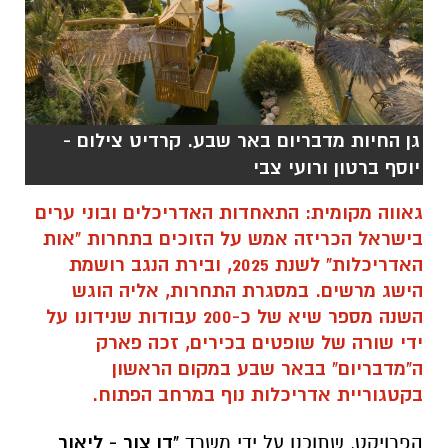
גן החיות מדבריום באר שבע. קרדיט צילום -
יוסף ברטון ורועי צבי
גאווה מקומית: התאחדות האדריכלים ובוני ערים
בישראל הכריזה אמש על הזוכים בתחרות "אות
האדריכלות" לשנת 2025, ובירת הנגב רושמת
הישג מרשים. במסגרת התחרות, אליה הוגש
השנה מספר שיא של כ-200 עבודות שנידונו על
ידי שורה של שופטים בכירים, זכה פארק
ה"מדבריום" בבאר שבע במקום הראשון
בקטגוריית
אדריכלות נוף במרחב הפתוח
.
הפרויקט, שתוכנן על ידי משרד
"דן צור - ליאור