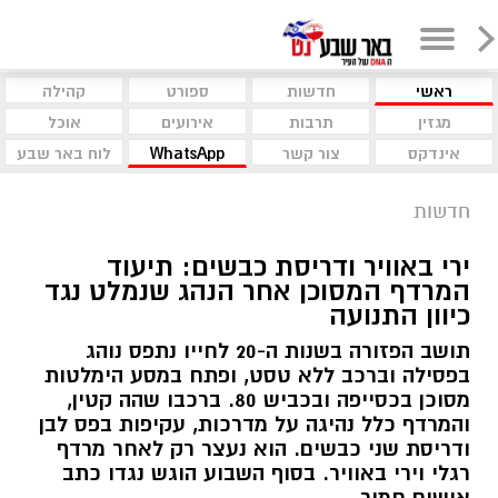
ראשי
חדשות
ספורט
קהילה
מגזין
תרבות
אירועים
אוכל
אינדקס
צור קשר
WhatsApp
לוח באר שבע
חדשות
​ירי באוויר ודריסת כבשים: תיעוד
המרדף המסוכן אחר הנהג שנמלט נגד
כיוון התנועה
תושב הפזורה בשנות ה-20 לחייו נתפס נוהג
בפסילה וברכב ללא טסט, ופתח במסע הימלטות
מסוכן בכסייפה ובכביש 80. ברכבו שהה קטין,
והמרדף כלל נהיגה על מדרכות, עקיפות בפס לבן
ודריסת שני כבשים. הוא נעצר רק לאחר מרדף
רגלי וירי באוויר. בסוף השבוע הוגש נגדו כתב