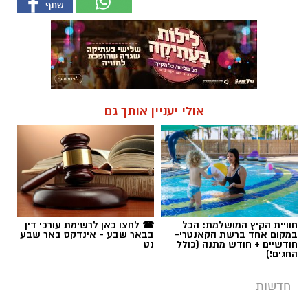
אולי יעניין אותך גם
חוויית הקיץ המושלמת: הכל
☎ לחצו כאן לרשימת עורכי דין
במקום אחד ברשת הקאנטרי-
בבאר שבע - אינדקס באר שבע
חודשיים + חודש מתנה (כולל
נט
החגים!)
חדשות
ירי, איומים ופגיעה בתשתיות: סילקו
בכוח את עובדי חברת החשמל ונעצרו
שני תושבי תל שבע נעצרו לאחר שירו לעבר
עמוד חשמל וגרמו לנזק תשתיתי ביישוב. עובדי