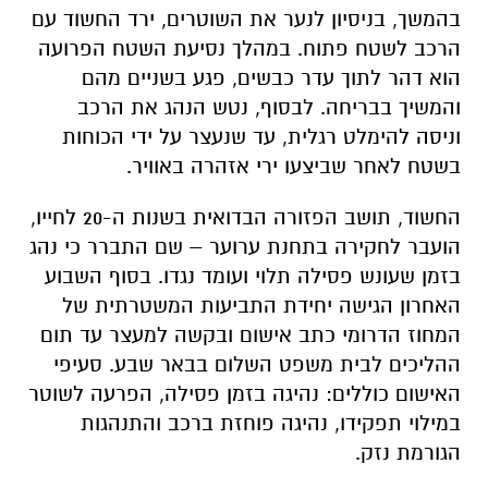
וניסה להימלט רגלית, עד שנעצר על ידי הכוחות
בשטח לאחר שביצעו ירי אזהרה באוויר.
​החשוד, תושב הפזורה הבדואית בשנות ה-20 לחייו,
הועבר לחקירה בתחנת ערוער – שם התברר כי נהג
בזמן שעונש פסילה תלוי ועומד נגדו. בסוף השבוע
האחרון הגישה יחידת התביעות המשטרתית של
המחוז הדרומי כתב אישום ובקשה למעצר עד תום
ההליכים לבית משפט השלום בבאר שבע. סעיפי
האישום כוללים: נהיגה בזמן פסילה, הפרעה לשוטר
במילוי תפקידו, נהיגה פוחזת ברכב והתנהגות
הגורמת נזק.
​במשטרת ישראל מסרו בתגובה לאירוע: "נמשיך
לפעול בנחישות, במסגרת מבצע 'שאגת הארי'
ובפעילות השוטפת, נגד נהגים המסכנים את
משתמשי הדרך, ולמצות את הדין עם עברייני תנועה