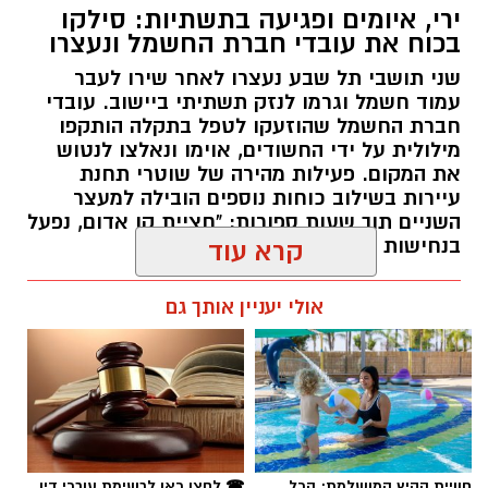
חברת החשמל שהוזעקו לטפל בתקלה הותקפו
מילולית על ידי החשודים, אוימו ונאלצו לנטוש
את המקום. פעילות מהירה של שוטרי תחנת
עיירות בשילוב כוחות נוספים הובילה למעצר
השניים תוך שעות ספורות: "חציית קו אדום, נפעל
בנחישות נגד מי שינסה להטיל מורא".
קרא עוד
רותם שרון / 13:30 06.08.26
אולי יעניין אותך גם
תגים:
חברת חשמל
,
תל שבע
חוויית הקיץ המושלמת: הכל
☎ לחצו כאן לרשימת עורכי דין
במקום אחד ברשת הקאנטרי-
בבאר שבע - אינדקס באר שבע
חודשיים + חודש מתנה (כולל
נט
החגים!)
חדשות