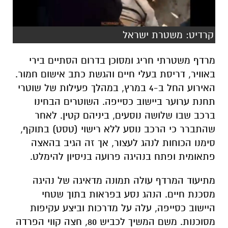
מרדף משטרתי חריג ומסוכן בדרום הסתיים בירי
באוויר, דריסת בעלי חיים והגשת כתב אישום חמור.
האירוע החל ב-4 במרץ, במהלך פעילות של שוטרי
תחנת ערוער ביישוב כסייפה. השוטרים הבחינו
ברכב שבו שלושה נוסעים, ביניהם קטין. לאחר
שהתברר כי הרכב נוסע ללא רישוי (טסט) בתוקף,
סימנו הכוחות לנהג לעצור, אך זה הגיב בהאצה
פתאומית ופתח בנהיגה פרועה בניסיון להימלט.
​מתיעוד המרדף עולה תמונה מדאיגה של נהיגה
מסכנת חיים. הנהג נסע בפראות בתוך שטחי
היישוב כסייפה, עלה על מדרכות וביצע עקיפות
מסוכנות. משם המשיך לכביש 80, חצה קווי הפרדה
רצופים, נסע נגד כיוון התנועה ואילץ רכבים אחרים
לסטות מהכביש כדי להימנע מהתנגשות חזיתית.