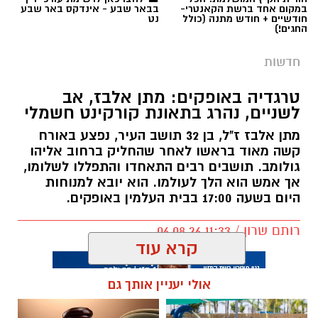
טרגדיה באופקים: מתן אלבז, אב
לשניים, נהרג בתאונת קורקינט חשמלי
מתן אלבז ז"ל, בן 32 תושב העיר, נפצע באורח
קשה מאוד בראשו לאחר שהחליק ברחוב אליהו
גולומב. תושבים רבים התאחדו והתפללו לשלומו,
אך אמש הוא הלך לעולמו. הוא יובא למנוחות
היום בשעה 17:00 בבית העלמין באופקים.
רותם שרון / 11:33 06.08.26
קרא עוד
קרדיט: משטרת ישראל
אולי יעניין אותך גם
אירוע חמור וחריג התרחש אתמול ביישוב תל שבע,
כאשר מה שהחל כפגיעה בתשתיות ציבוריות
תגים:
מתן אלבז ז"ל
התפתח לעימות מאוים מול עובדי ציבור. תחילתו
של האירוע בדיווח שהתקבל במשטרת ישראל על
ירי שבוצע לעבר עמוד חשמל ביישוב, ירי אשר פגע