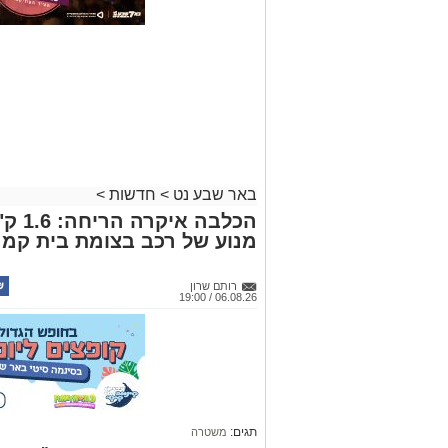
באר שבע נט
>
חדשות
>
הכלבה
מנוע של רכב בצומת בית קמ
רותם שרון
06.08.26 / 19:00
תגים:
משטרה
במסגרת מאבק המשטרה ומג"ב בפשי
חשפה סמים קשים שהוסלקו במכסה מנ
מהפזורה נעצרו. בפעילות נוספת באז
מחתרתי להמרת כספים שנוהל מתוך ר
קרא ע