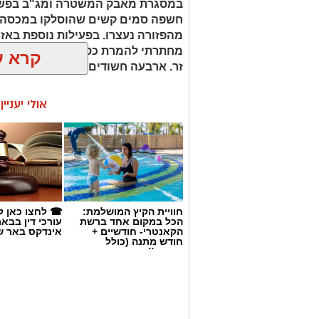
זר. ארבעה חשודים נעצרו בסך הכל.
אולי יעניי
חוויית הקיץ המושלמת:
☎ לחצו כאן ל
הכל במקום אחד ברשת
עורכי דין בבא
הקאנטרי- חודשיים +
אינדקס באר ש
חודש מתנה (כולל
החגים!)
קרדיט: משטרת ישראל
באר שבע נט
>
חדשות
>
פרסום 
שוטרי המחוז הדרומי ולוח
וצילום ההתעללות בנערים בפ
מג"ב ממשיכים להנחית מכ