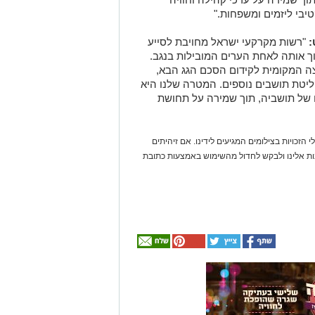
ה המקומית לקידום הסכם הגג הבא,
ליטת תושבים נוספים. המטרה שלנו היא
ם של תושביה, תוך שמירה על תחושת
 הזכויות בצילומים המגיעים לידינו. אם זיהיתים
נות אלינו ולבקש לחדול מהשימוש באמצעות כתובת
אולי
יעניין
אותך
גם
☎ לחצו כאן לרשימת
חוויית הקיץ המושלמת:
עורכי דין בבאר שבע -
הכל במקום אחד ברשת
הקאנטרי- חודשיים +
אינדקס באר שבע נט
חודש מתנה (כולל
החגים!)