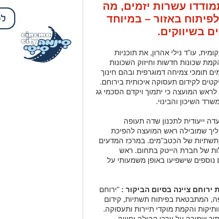
ת, עו"ד נילי אהרון, את תוכניות
הקמת שכונות חדשות וחיזוק השכונות
מים תומכי צמיחה דמוגרפית ובהם חינוך
ייקטים לקידום תעסוקה איכותית בירוחם.
לראש המועצה כי יתמוך ויקדם הסכמי גג
שרד השיכון והבינוי.
עדה ייעודית לתכנון שדה תעופה
ליך שמובילה ראש המועצה להפיכת
התשתיות של הכטב"מים. במרכז המדעים
ילות של חברת הייטק בתחום. ראש
 נוספים שישפיעו באופן משמעותי על
 ירוחם ציינה בסיום הביקור :
"ירוחם
ה, המתבטאת בפיתוח תשתיות, קידום
וותיקות והקמת מוקדי תיירות ותעסוקה.
תוך שמירה על ערכי קהילה וחוויה
יבי ליזמים ומשפחות."
:
"רשות מקרקעי ישראל מחויבת לסייע
ך אותה לאחת הערים המובילות בנגב.