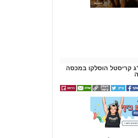
 איקרה הריחה: 1.6 ק"ג קריסטל הוסלקו במכסה
ה
עה בנגב, כלבנית משטרתית
וע של רכב, ושני צעירים
ור התעשייה ברהט, נחשף עסק
כב ובו עשרות אלפי שקלים ומטבע
וד