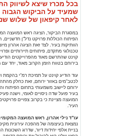
במסגרת הביקור, הציגה ראש המועצה המקומי
הפיתוח הכוללות פרויקט נדל"ן חדשניים, 
הוותיקות בעיר. לצד זאת הציגה אהרון מיז
טכנולוגי מתקדם, פיתוחים תיירותיים ופרו
קוינט שהתרשם מאוד מהפרוייקטים הודיע 
בירוחם בטווח הזמן הקרוב מאוד, יחד עם מ
עוד הודיע קוינט על תמיכת רמ"י בהקמת ו
לכטב"מים באזור ירוחם, זאת כחלק מהתה
ירוחם ליישוב משמעותי בתחום הפיתוח ו
בעיר פועל שדה ניסויים לאומי, וישנה פע
המועצה מציינת כי בקרוב צפויים פרויקטים
העיר.
עו"ד נילי אהרון, ראש המועצה המקומית
נמצאת בעיצומה של מהפכה עירונית מקיפ
בניית אלפי יחידות דיור, שדרוג השכונות ה
החזון שלנו הוא להוביל את ירוחם קדימה, 
מדברית ייחודית, ולהפוך אותה ליעד אטרקט
ראש רשות מקרקעי ישראל, יעקב קוינט
לתנופת הבנייה והצמיחה של ירוחם, ולהפו