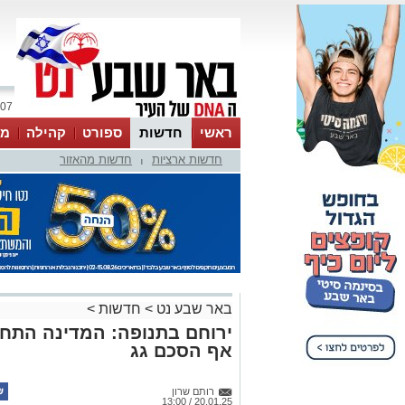
07 אוגוסט 2026 / 05:56
ראשי
חדשות
ספורט
קהילה
מג
חדשות ארציות
חדשות מהאזור
עסקים
טיפים והמלצות
|
באר שבע נט
>
חדשות
>
ירוחם בתנופה: המדינה התחיי
אף הסכם גג
רותם שרון
20.01.25 / 13:00