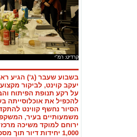
קרדיט: רמ"י
בשבוע שעבר (ג’) הגיע רא
יעקב קוינט, לביקור מקצוע
על רקע תנופת הפיתוח והבנ
להכפיל את אוכלוסייתה בע
הסיור נחשף קווינט להתקד
משמעותיים בעיר, המשקפים
ירוחם למוקד משיכה מרכזי 
1,000 יחידות דיור תוך
בכל מכרז שיצא לשיווק הת
שמעיד על הביקוש הגבוה ל
לאחר קיפאון של שלוש שני