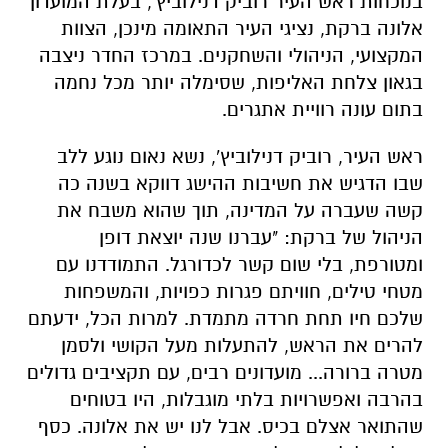
בתום עונה רוויית אתגרים.
ראש העיר, רוביק דנילוביץ', נשא נאום נוגע ללב
שבו הדגיש את חשיבות ההישג דווקא בשנה כה
קשה שעברה על המדינה, תוך שהוא משבח את
הניהול של ברקת: "עברנו שנה יוצאת דופן
ומטורפת, בלי שום קשר לכדורגל. התמודדנו עם
מטחי טילים, חוויתם פגרות כפויות, והמשפחות
שלכם חיו תחת חרדה מתמדת. למרות הכל, ידעתם
להרים את הראש, להתעלות מעל הקושי ולסמן
מטרה ברורה... מועדונים רבים, עם תקציבים גדולים
בהרבה ואפשרויות בלתי מוגבלות, היו בטוחים
שהתואר אצלם בכיס. אבל לנו יש את אלונה. כסף
גדול יכול לקנות אליפות רגעית, אבל בבאר שבע
נבנה משהו שורשי ואמיתי. הענקתם כוח ותקווה
למשפחות השכולות, לחטופים ולכל מי שעבר
תקופה קשה."