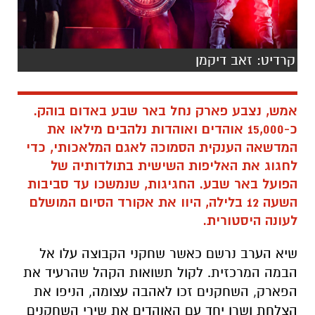
אמש, נצבע פארק נחל באר שבע באדום בוהק.
כ-15,000 אוהדים ואוהדות נלהבים מילאו את
המדשאה הענקית הסמוכה לאגם המלאכותי, כדי
לחגוג את האליפות השישית בתולדותיה של
הפועל באר שבע. החגיגות, שנמשכו עד סביבות
השעה 12 בלילה, היוו את אקורד הסיום המושלם
לעונה היסטורית.
שיא הערב נרשם כאשר שחקני הקבוצה עלו אל
הבמה המרכזית. לקול תשואות הקהל שהרעיד את
הפארק, השחקנים זכו לאהבה עצומה, הניפו את
הצלחת ושרו יחד עם האוהדים את שירי השחקנים
המוכרים, באווירה מחשמלת.
על הבמה נרשמה סוללת כוכבים שדאגה להקפיץ
את הקהל לאורך כל הערב: