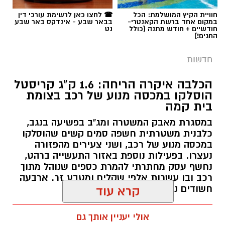
בית קמה
במסגרת מאבק המשטרה ומג"ב בפשיעה בנגב,
כלבנית משטרתית חשפה סמים קשים שהוסלקו
במכסה מנוע של רכב, ושני צעירים מהפזורה
נעצרו. בפעילות נוספת באזור התעשייה ברהט,
נחשף עסק מחתרתי להמרת כספים שנוהל מתוך
רכב ובו עשרות אלפי שקלים ומטבע זר. ארבעה
חשודים נעצרו בסך הכל.
קרא עוד
רותם שרון / 19:00 06.08.26
אולי יעניין אותך גם
תגים:
משטרה
חוויית הקיץ המושלמת: הכל
☎ לחצו כאן לרשימת עורכי דין
במקום אחד ברשת הקאנטרי-
בבאר שבע - אינדקס באר שבע
חודשיים + חודש מתנה (כולל
נט
החגים!)