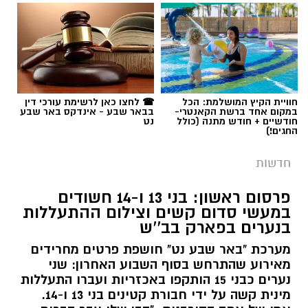
חדשות
פרסום ראשון: בני 13 ו-14 חשודים
במעשי סדום קשים וצילום ההתעללות
בנערים בפארק בב''ש
מערכת "באר שבע נט" חושפת פרטים מחרידים
מאירוע שהתרחש בסוף השבוע האחרון: שני
נערים כבני 15 הותקפו באכזריות ועברו התעללות
קרדיט: משטרת ישראל
מינית קשה על ידי חבורת קטינים בני 13 ו-14.
אמו של אחד הקורבנות: "הבן שלי עבר דברים
שוטרי המחוז הדרומי ולוחמי המשמר הלאומי של
מזעזעים, אנחנו מרוסקים והוא מסרב לחזור
מג"ב ממשיכים להנחית מכות על תשתיות
הביתה". תוך ימים ספורים: צפוי כתב אישום נגד
קרא עוד
התוקפים.
הפשיעה בנגב, עם שתי תפיסות משמעותיות
ביממות האחרונות. במסגרת פעילות סמויה
אולי יעניין אותך גם
רותם שרון / 15:41 06.08.26
שנערכה על ידי כוחות מג"ב יחד עם שוטרי ימ"ר
דרום, אותר רכב חשוד בצומת בית קמה.
בחיפוש שנערך ברכב, בעזרתה של הכלבה