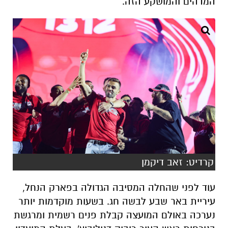
קרדיט: זאב דיקמן
עוד לפני שהחלה המסיבה הגדולה בפארק הנחל,
עיריית באר שבע לבשה חג. בשעות מוקדמות יותר
נערכה באולם המועצה קבלת פנים רשמית ומרגשת
בנוכחות ראש העיר רוביק דנילוביץ', בעלת המועדון
אלונה ברקת, נציגי העיר התאומה מינכן, הצוות
המקצועי, הניהולי והשחקנים. במרכז החדר ניצבה
בגאון צלחת האליפות, שסימלה יותר מכל נחמה