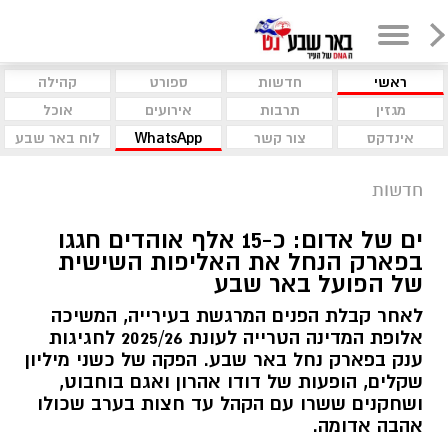
ראשי
חדשות
ספורט
קהילה
מגזין
תרבות
אירועים
אוכל
אינדקס
צור קשר
WhatsApp
לוח באר שבע
חדשות
ים של אדום: כ-15 אלף אוהדים חגגו
בפארק הנחל את האליפות השישית
של הפועל באר שבע
לאחר קבלת הפנים המרגשת בעירייה, המשיכה
אלופת המדינה הטרייה לעונת 2025/26 לחגיגות
ענק בפארק נחל באר שבע. הפקה של כשני מיליון
שקלים, הופעות של דודו אהרון ואגם בוחבוט,
ושחקנים ששרו עם הקהל עד חצות בערב שכולו
אהבה אדומה.