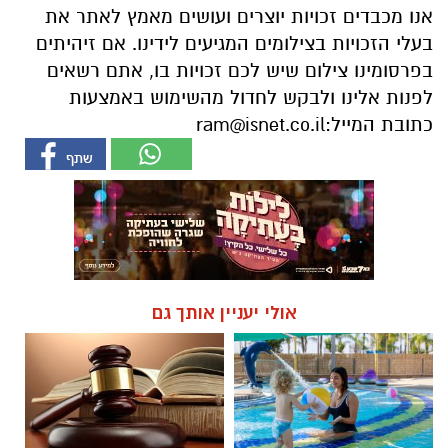
כתובת המייל:
ram@isnet.co.il
אולי יעניין אותך גם
חוויית הקיץ המושלמת: הכל
☎ לחצו כאן לרשימת עורכי דין
במקום אחד ברשת הקאנטרי-
בבאר שבע - אינדקס באר שבע
חודשיים + חודש מתנה (כולל
נט
החגים!)
חדשות
הכלבה איקרה הריחה: 1.6 ק"ג קריסטל
הוסלקו במכסה מנוע של רכב בצומת