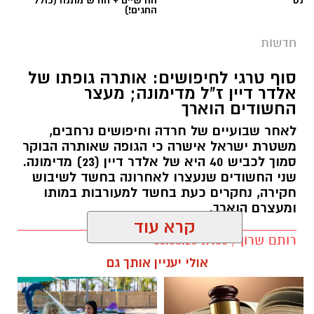
סוף טרגי לחיפושים: אותרה גופתו של
אלדר דיין ז"ל מדימונה; מעצר
החשודים הוארך
לאחר שבועיים של חרדה וחיפושים נרחבים,
משטרת ישראל אישרה כי הגופה שאותרה הבוקר
סמוך לכביש 40 היא של אלדר דיין (23) מדימונה.
שני החשודים שנעצרו לאחרונה בחשד לשיבוש
חקירה, נחקרים כעת בחשד למעורבות במותו
ומעצרם הוארך.
קרא עוד
רותם שרון / 19:00 06.08.26
אולי יעניין אותך גם
תגים:
אלדר דיין
☎ לחצו כאן לרשימת עורכי דין
חוויית הקיץ המושלמת: הכל