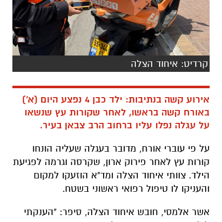
קרדיט: איחוד הצלה
אירוע קשה בנתיבות: ילד כבן 4 נפצע היום (א')
באורח קשה בראשו, לאחר שקורות עץ שנשאו
על עגלה נפלו עליו ברחוב הרב צבאן בעיר.
על פי עוברי אורח, מדובר בעגלה שעליה הונחו
קורות עץ לאחר פירוק ארון, שקרסה וגרמה לפגיעת
הילד. צוותי איחוד הצלה ומד"א הוזעקו למקום
והעניקו לו טיפול רפואי ראשוני בשטח.
אשר אלמסי, חובש איחוד הצלה, סיפר:
"הענקתי
לילד סיוע רפואי ראשוני לאחר שנפגע בראשו. הוא
פונה לבית החולים סורוקה במצב קשה."
חובשי
מד"א, אדם גוסטבו ותאיר אזולאי, הוסיפו:
"הילד
היה בהכרה וסבל מחבלת ראש. עצרנו דימומים,