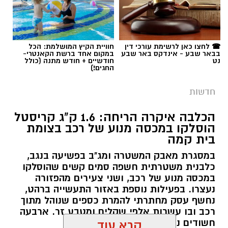
בבאר שבע - אינדקס באר שבע
במקום אחד ברשת הקאנטרי-
נט
חודשיים + חודש מתנה (כולל
החגים!)
חדשות
הכלבה איקרה הריחה: 1.6 ק"ג קריסטל
הוסלקו במכסה מנוע של רכב בצומת
בית קמה
במסגרת מאבק המשטרה ומג"ב בפשיעה בנגב,
קרדיט: זק"א
כלבנית משטרתית חשפה סמים קשים שהוסלקו
במכסה מנוע של רכב, ושני צעירים מהפזורה
התפתחות קשה וכואבת בפרשת היעדרותו של
נעצרו. בפעילות נוספת באזור התעשייה ברהט,
נחשף עסק מחתרתי להמרת כספים שנוהל מתוך
אלדר דיין ז"ל, צעיר בן 23 מדימונה, שנעדר מאז
רכב ובו עשרות אלפי שקלים ומטבע זר. ארבעה
סוף חודש יולי. משטרת ישראל התירה היום
חשודים נעצרו בסך הכל.
קרא עוד
(חמישי) לפרסום כי הגופה שאותרה הבוקר בשטח
פתוח סמוך לכביש 40 זוהתה בוודאות כגופתו של
רותם שרון / 19:00 06.08.26
אולי יעניין אותך גם
דיין, לאחר השלמת הליך הזיהוי במכון הלאומי
לרפואה משפטית. הודעה מרה נמסרה למשפחתו.