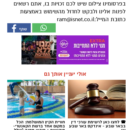
אולי יעניין אותך גם
☎ לחצו כאן לרשימת עורכי דין
חוויית הקיץ המושלמת: הכל
בבאר שבע - אינדקס באר שבע
במקום אחד ברשת הקאנטרי-
נט
חודשיים + חודש מתנה (כולל
החגים!)
חדשות