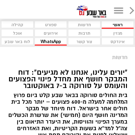
ראשי
חדשות
ספורט
קהילה
מגזין
תרבות
אירועים
אוכל
אינדקס
צור קשר
WhatsApp
לוח באר שבע
חדשות
"יורים עלינו, אנחנו לא מגיעים": דוח
המבקר חושף את מחדל פינוי הפצועים
והעומס על סורוקה ב-7 באוקטובר
בית החולים סורוקה בבאר שבע קלט ביום פרוץ
המלחמה למעלה מ-600 פצועים – יותר מכל בית
חולים אחר בישראל. דוח מיוחד של מבקר
המדינה חושף היום (חמישי) את שרשרת הכשלים
במערך הפינוי והוויסות, את היעדר התיאום בין
צה"ל למד"א בשעות הקריטיות, ואת האזרחים