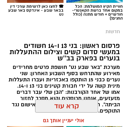
חוויית הקיץ המושלמת: הכל
☎ לחצו כאן לרשימת עורכי דין
במקום אחד ברשת הקאנטרי-
בבאר שבע - אינדקס באר שבע
חודשיים + חודש מתנה (כולל
נט
החגים!)
חדשות
פרסום ראשון: בני 13 ו-14 חשודים
במעשי סדום קשים וצילום ההתעללות
בנערים בפארק בב''ש
מערכת "באר שבע נט" חושפת פרטים מחרידים
מאירוע שהתרחש בסוף השבוע האחרון: שני
נערים כבני 15 הותקפו באכזריות ועברו התעללות
מינית קשה על ידי חבורת קטינים בני 13 ו-14.
אמו של אחד הקורבנות: "הבן שלי עבר דברים
מזעזעים, אנחנו מרוסקים והוא מסרב לחזור
הביתה". תוך ימים ספורים: צפוי כתב אישום נגד
קרא עוד
התוקפים.
אולי יעניין אותך גם
רותם שרון / 15:41 06.08.26