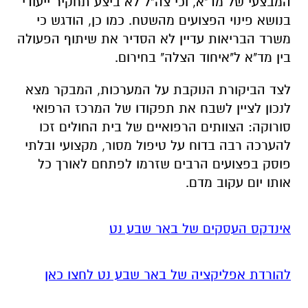
המבצעי של מד"א, וכי צה"ל לא ביצע תחקיר ייעודי
בנושא פינוי הפצועים מהשטח. כמו כן, הודגש כי
משרד הבריאות עדיין לא הסדיר את שיתוף הפעולה
בין מד"א ל"איחוד הצלה" בחירום.
לצד הביקורת הנוקבת על המערכות, המבקר מצא
לנכון לציין לשבח את תפקודו של המרכז הרפואי
סורוקה: הצוותים הרפואיים של בית החולים זכו
להערכה רבה בדוח על טיפול מסור, מקצועי ובלתי
פוסק בפצועים הרבים שזרמו לפתחם לאורך כל
אותו יום עקוב מדם.
אינדקס העסקים של באר שבע נט
להורדת אפליקציה של באר שבע נט לחצו כאן