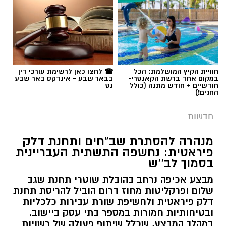
תגים:
משטרה
,
מעשי סדום
,
התעללות
חוויית הקיץ המושלמת: הכל
☎ לחצו כאן לרשימת עורכי דין
במקום אחד ברשת הקאנטרי-
בבאר שבע - אינדקס באר שבע
חודשיים + חודש מתנה (כולל
נט
החגים!)
חדשות
מנהרה להסתרת שב"חים ותחנת דלק
פיראטית: נחשפה התשתית העבריינית
בסמוך לב''ש
מבצע אכיפה נרחב בהובלת שוטרי תחנת שגב
שלום ופרקליטות מחוז דרום הוביל להריסת תחנת
דלק פיראטית ולחשיפת שורת עבירות כלכליות
ובטיחותיות חמורות במספר בתי עסק ביישוב.
במהלך המבצע, שכלל שיתוף פעולה של רשויות