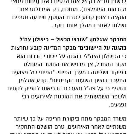
לרשות מד"א רק 24 אמבולנסים כאלו (פחות מחצי
מהכמות המומלצת). מתוכם, רק אמבולנס אחד
הוקצה באופן קבוע לגזרת העוטף, ושבעה נוספים
נשלחו לאזור במהלך אותו בוקר.
המבקר אנגלמן: "שורש הכשל – כישלון צה"ל
בהגנה על היישובים"
מבקר המדינה קובע נחרצות
כי הכישלון הצה"לי בהגנה על יישובי הדרום הוא
מקור המחדל, אך מדגיש את החוסר המוחלט
בפיקוד ושליטה במערך הפינוי. "הפינוי של פצועים
התעכב במשך השעות הקריטיות", קבע אנגלמן,
והוסיף כי על צה"ל ומערכת הבריאות להפיק לקחים
ולשפר משמעותית את המוכנות לאירועים רבי
נפגעים.
משרד המבקר מתח ביקורת חריפה על כך שיותר
משנתיים לאחר האירועים, טרם הושלם התחקיר