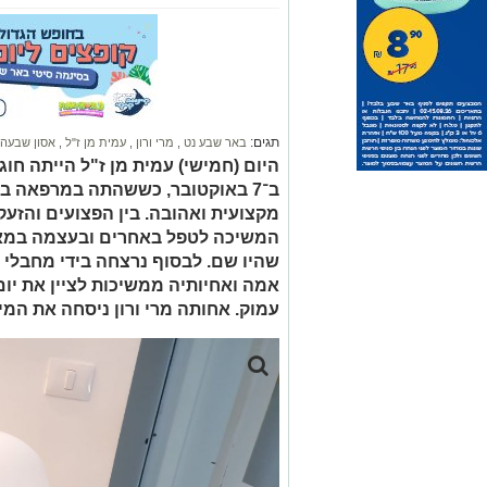
תגים:
באר שבע נט
,
מרי ורון
,
עמית מן ז"ל
,
אסון שבעה
ב־7 באוקטובר, כששהתה במרפאה ב
מקצועית ואהובה. בין הפצועים והזעק
המשיכה לטפל באחרים ובעצמה במאמ
שהיו שם. לבסוף נרצחה בידי מחבלי
אמה ואחיותיה ממשיכות לציין את יום
עמוק. אחותה מרי ורון ניסחה את המי