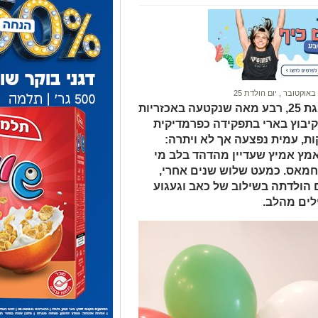
 באוקטובר
,
יום הולדת 25
היום (חמישי) עמית מן ז"ל הייתה חוגגת 25, רבע מאה שנקטעה באכזריות
קיבוץ בארי בתפקידה כפרמדיקית
ות, עמית נפצעה אך לא ויתרה:
ץ אמיץ שעדיין מהדהד בלב מי
 חמאס. כמעט שלוש שנים אחרי,
 הולדתה בשילוב של כאב וגעגוע
לים מהלב.