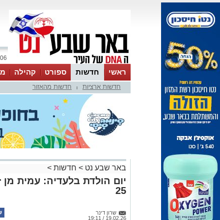
06 אוגוסט 2026 / 08:23
ראשי
חדשות
ספורט
קהילה
מג
חדשות ארציות
חדשות מהאזור
עסקים
טיפים והמלצות
|
באר שבע נט
>
חדשות
>
יום הולדת בלעדיה: עמית מן ז
25
שרון דינר
19.02.26 / 19:11