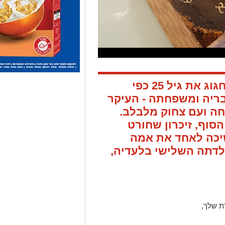
היום עמית מן ז"ל צריכה לחגוג את גיל 25 כפי
ריה ומשפחתה - העיקר
ה ועם צחוק מלבלב.
סוף, זיכרון שחורט
כה לאחד את אמה
ולדתה השלישי בלעדיה,
דת שלך,