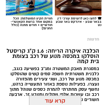
☎ לחצו כאן לרשימת עורכי דין
חוויית הקיץ המושלמת: הכל
בבאר שבע - אינדקס באר שבע
במקום אחד ברשת הקאנטרי-
נט
חודשיים + חודש מתנה (כולל
החגים!)
חדשות
הכלבה איקרה הריחה: 1.6 ק"ג קריסטל
הוסלקו במכסה מנוע של רכב בצומת
בית קמה
במסגרת מאבק המשטרה ומג"ב בפשיעה בנגב,
כלבנית משטרתית חשפה סמים קשים שהוסלקו
במכסה מנוע של רכב, ושני צעירים מהפזורה
נעצרו. בפעילות נוספת באזור התעשייה ברהט,
נחשף עסק מחתרתי להמרת כספים שנוהל מתוך
רכב ובו עשרות אלפי שקלים ומטבע זר. ארבעה
חשודים נעצרו בסך הכל.
קרא עוד