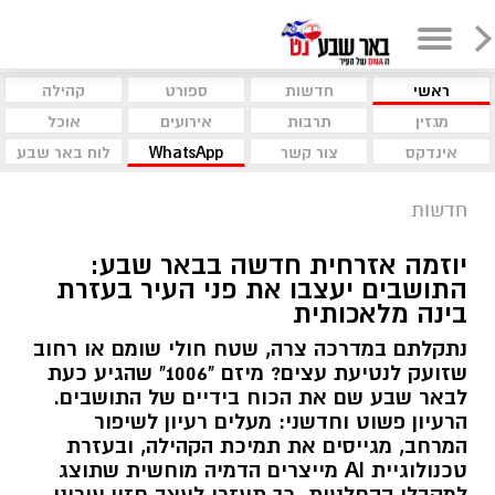
ראשי
חדשות
ספורט
קהילה
מגזין
תרבות
אירועים
אוכל
אינדקס
צור קשר
WhatsApp
לוח באר שבע
חדשות
יוזמה אזרחית חדשה בבאר שבע:
התושבים יעצבו את פני העיר בעזרת
בינה מלאכותית
נתקלתם במדרכה צרה, שטח חולי שומם או רחוב
שזועק לנטיעת עצים? מיזם "1006" שהגיע כעת
לבאר שבע שם את הכוח בידיים של התושבים.
הרעיון פשוט וחדשני: מעלים רעיון לשיפור
המרחב, מגייסים את תמיכת הקהילה, ובעזרת
טכנולוגיית AI מייצרים הדמיה מוחשית שתוצג