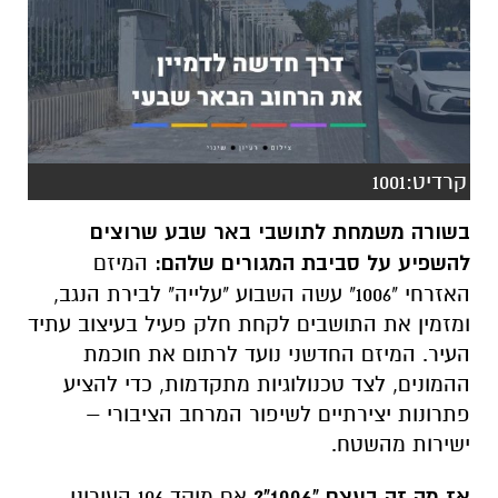
קרדיט:1001
בשורה משמחת לתושבי באר שבע שרוצים
להשפיע על סביבת המגורים שלהם:
המיזם
האזרחי "1006" עשה השבוע "עלייה" לבירת הנגב,
ומזמין את התושבים לקחת חלק פעיל בעיצוב עתיד
העיר. המיזם החדשני נועד לרתום את חוכמת
ההמונים, לצד טכנולוגיות מתקדמות, כדי להציע
פתרונות יצירתיים לשיפור המרחב הציבורי –
ישירות מהשטח.
אז מה זה בעצם "1006"?
אם מוקד 106 העירוני