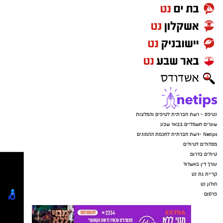
לפנות אלינו ולבקש לחדול מהשימוש באמצעות
ללא הרף. התוקפים הורו לנער לענות ולומר שהוא
כתובת המייל:ram@isnet.co.il
בפארק, וכשהבינו שהאם בדרכה למקום – הם
איימו על הקורבנות שאם ידברו הם יגיעו עד לביתם,
זרקו את הטלפונים ונמלטו מהמקום.
נטיפס - רשת חברתית לטיפים והמלצות
שערים חשמליים בבאר שבע
Netips -רשת חברתית לחכמת ההמונים
מסלולים לטיולים
טיולים בדרום
עורך דין באשדוד
קריית גת נט
חולון נט
קרדיט: משטרת ישראל
פרסום
המשפחה נמצאת כעת בשבר מוחלט. "אני גמורה,