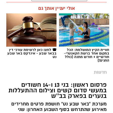
רותם שרון / 19:00 06.08.26
אולי יעניין אותך גם
תגים:
משטרה
חוויית הקיץ המושלמת: הכל
☎ לחצו כאן לרשימת עורכי דין
במקום אחד ברשת הקאנטרי-
בבאר שבע - אינדקס באר שבע
חודשיים + חודש מתנה (כולל
נט
החגים!)
חדשות
פרסום ראשון: בני 13 ו-14 חשודים
במעשי סדום קשים וצילום ההתעללות
בנערים בפארק בב''ש
מערכת "באר שבע נט" חושפת פרטים מחרידים
מאירוע שהתרחש בסוף השבוע האחרון: שני