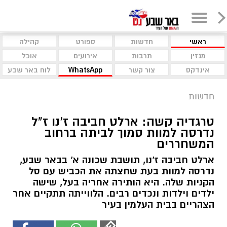
ראשי
חדשות
ספורט
קהילה
מגזין
תרבות
אירועים
אוכל
אינדקס
צור קשר
WhatsApp
לוח באר שבע
חדשות
טרגדיה קשה: ארלט חביבה ז'נו ז"ל
נדרסה למוות סמוך לביתה ברחוב
המשחררים
ארלט חביבה ז'נו, תושבת שכונה א' בבאר שבע,
נדרסה למוות בעת שחצתה את הכביש עם סל
הקניות שלה. היא הותירה אחריה בעל, שישה
ילדים וילדות ונכדים רבים. הלווייתה תתקיים אחר
הצהריים בבית העלמין בעיר