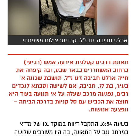
ארלט חביבה זנו ז"ל. קרדיט: צילום משפחתי
תאונת דרכים קטלנית אירעה אמש (רביעי)
ברחוב המשחררים בבאר שבע, ובה קיפחה את
חייה ארלט חביבה ז'נו ז"ל, תושבת שכונה א'
בעיר, בת 77. חביבה, אם לשישה וסבתא לנכדים
רבים, נפגעה מרכב שעלה על אי תנועה בעוד היא
חוצה את הכביש עם סל קניות בדרכה הביתה –
ונפצעה אנושות.
בשעה 18:54 התקבל דיווח במוקד 101 של מד"א
במרחב נגב על התאונה, בה היו מעורבים שלושה