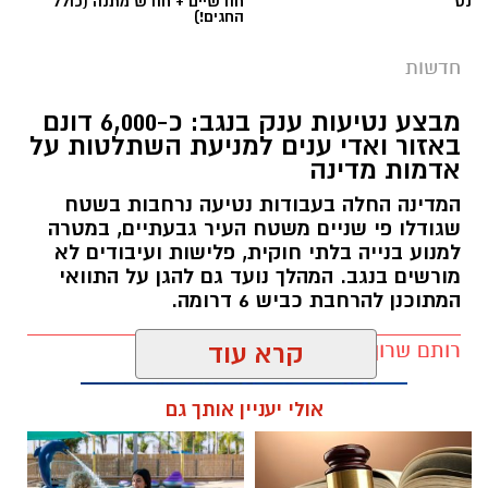
נט
חודשיים + חודש מתנה (כולל
החגים!)
חדשות
מבצע נטיעות ענק בנגב: כ-6,000 דונם
באזור ואדי ענים למניעת השתלטות על
אדמות מדינה
המדינה החלה בעבודות נטיעה נרחבות בשטח
שגודלו פי שניים משטח העיר גבעתיים, במטרה
למנוע בנייה בלתי חוקית, פלישות ועיבודים לא
מורשים בנגב. המהלך נועד גם להגן על התוואי
המתוכנן להרחבת כביש 6 דרומה.
קרדיט: משטרת ישראל
רותם שרון / 11:32 08.08.26
קרא עוד
החל מיום שישי ולאורך כל השבת, נאלצו תושבי
אולי יעניין אותך גם
כרמית להתמודד עם מציאות בלתי נתפסת
ולהאזין לצרורות ירי כבדים שהפרו לחלוטין את