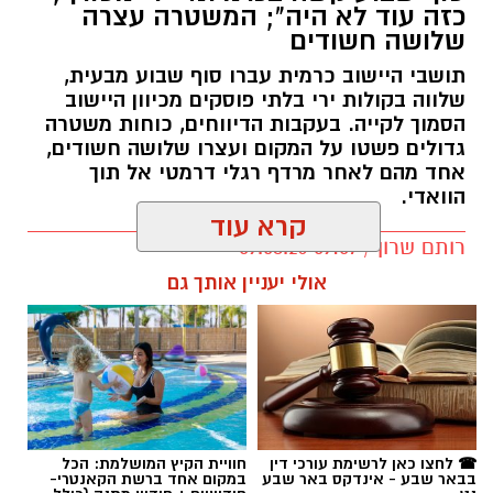
כזה עוד לא היה"; המשטרה עצרה
שלושה חשודים
תושבי היישוב כרמית עברו סוף שבוע מבעית,
שלווה בקולות ירי בלתי פוסקים מכיוון היישוב
הסמוך לקייה. בעקבות הדיווחים, כוחות משטרה
גדולים פשטו על המקום ועצרו שלושה חשודים,
אחד מהם לאחר מרדף רגלי דרמטי אל תוך
הוואדי.
קרא עוד
רותם שרון / 09:07 09.08.26
אולי יעניין אותך גם
תגים:
כרמית
☎ לחצו כאן לרשימת עורכי דין
חוויית הקיץ המושלמת: הכל
בבאר שבע - אינדקס באר שבע
במקום אחד ברשת הקאנטרי-