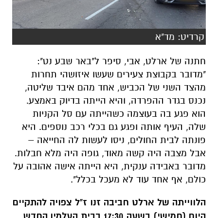
קרדיט: מד"א
חתנה של ארלט, אבי, סיפר ל"באר שבע נט":
"מדובר בקבוצת צעירים שעשו איזושהי תחרות
מהצד השני של הכביש, אחד מהם איבד שליטה,
נכנס בגדר ההפרדה, והיא הייתה בדיוק באמצע.
הוא פגע בה בעוצמה כשהייתה עם סל הקניות
שלה, העיף אותה ופגע גם בכלי רכב נוספים. היא
פונתה לבית החולים, ניסו לעשות לה החייאה –
אבל מצבה היה קשה מאוד, גופה היה מלא חבלות.
מדובר באבידה ענקית, היא הייתה אישה אהובה על
כולם, אף אחד עוד לא מעכל בכלל".
הלווייתה של ארלט חביבה זנו ז"ל צפויה להתקיים
היום (חמישי) בשעה 17:30 בבית העלמין החדש