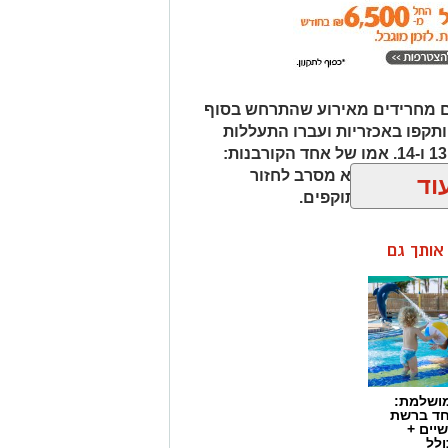
 מחרידים מאירוע שהתרחש בסוף
ע האחרון: שני נערים כבני 15 הותקפו באכזריות ועברו התעללות
מינית קשה על ידי חבורת קטינים בני 13 ו-14. אמו של אחד הקורבנות:
 מרוסקים והוא מסרב לחזור
וד
 אישום נגד התוקפים.
ן אותך גם
מושלמת:
חד ברשת
יים +
ולל