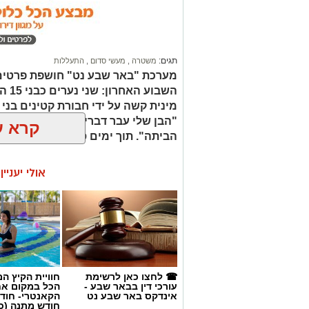
תגים:
משטרה
,
מעשי סדום
,
התעללות
מערכת "באר שבע נט" חושפת פרטים
השבו
"הבן שלי עבר דברים מזעזעים, אנחנו
קרא ע
הביתה". תוך ימים ספורים: צפוי כתב
אולי יעניי
☎ לחצו כאן לרשימת
חוויית הקיץ ה
עורכי דין בבאר שבע -
הכל במקום א
אינדקס באר שבע נט
הקאנטרי- חודש
חודש מתנה (כ