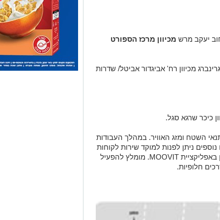
וב יעקב מרש
מכיוון מרכז הספורט
נברג מכיוון רח' אביגדור אביטל/ שדרות
 כיכר שרגא סגל.
 תנאי השטח ומזג האוויר. במהלך העבודות
 נוספים ניתן לפנות למוקד שירות לקוחות
של חברת דן באר שבע 3527* או להתעדכן באפליקציית MOOVIT. מומלץ להפעיל
כים חלופיות.