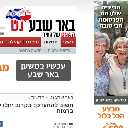
06 אוגוסט 2026 / 16:37
ראשי
חדשות
ספורט
קהילה
מג
חדשות ארציות
חדשות מהאזור
עסקים
טיפים והמלצות
|
באר שבע נט
>
חדשות
>
חשוב להתעדכן: בקרוב יחלו 
ברמות
רותם שרון
14.02.22 / 10:25