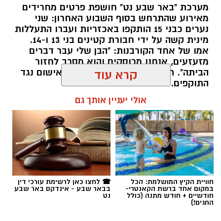
מערכת "באר שבע נט" חושפת פרטים מחרידים
מאירוע שהתרחש בסוף השבוע האחרון: שני
נערים כבני 15 הותקפו באכזריות ועברו התעללות
קרדיט: משטרת ישראל
מינית קשה על ידי חבורת קטינים בני 13 ו-14.
אמו של אחד הקורבנות: "הבן שלי עבר דברים
שוטרי המחוז הדרומי ולוחמי המשמר הלאומי של
מזעזעים, אנחנו מרוסקים והוא מסרב לחזור
מג"ב ממשיכים להנחית מכות על תשתיות
הביתה". תוך ימים ספורים: צפוי כתב אישום נגד
קרא עוד
התוקפים.
הפשיעה בנגב, עם שתי תפיסות משמעותיות
ביממות האחרונות. במסגרת פעילות סמויה
אולי יעניין אותך גם
רותם שרון / 15:41 06.08.26
שנערכה על ידי כוחות מג"ב יחד עם שוטרי ימ"ר
דרום, אותר רכב חשוד בצומת בית קמה.
בחיפוש שנערך ברכב, בעזרתה של הכלבה
המשטרתית "איקרה", אותר שלל רב: במכסה
המנוע ובגב המושבים האחוריים הוסלקו לא פחות
תגים:
משטרה
,
מעשי סדום
,
התעללות
חוויית הקיץ המושלמת: הכל
☎ לחצו כאן לרשימת עורכי דין
מ-1.6 ק"ג של חומר החשוד כסם קשה מסוג
במקום אחד ברשת הקאנטרי-
בבאר שבע - אינדקס באר שבע
חודשיים + חודש מתנה (כולל
נט
קריסטל. הרכב הוחרם במקום, ושני יושביו, צעירים
החגים!)
בני 22 תושבי הפזורה הבדואית, נעצרו מיד והועברו