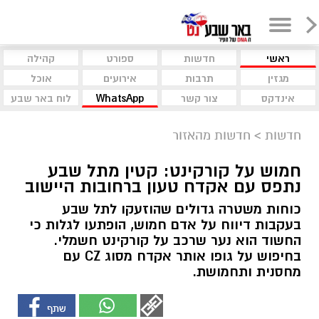
ראשי
חדשות
ספורט
קהילה
מגזין
תרבות
אירועים
אוכל
אינדקס
צור קשר
WhatsApp
לוח באר שבע
חדשות
>
חדשות מהאזור
חמוש על קורקינט: קטין מתל שבע
נתפס עם אקדח טעון ברחובות היישוב
כוחות משטרה גדולים שהוזעקו לתל שבע
בעקבות דיווח על אדם חמוש, הופתעו לגלות כי
החשוד הוא נער שרכב על קורקינט חשמלי.
בחיפוש על גופו אותר אקדח מסוג CZ עם
מחסנית ותחמושת.