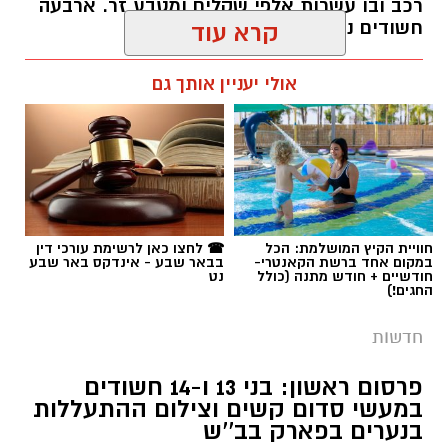
רכב ובו עשרות אלפי שקלים ומטבע זר. ארבעה
חשודים נעצרו בסך הכל.
קרא עוד
רותם שרון / 19:00 06.08.26
אולי יעניין אותך גם
תגים:
משטרה
חוויית הקיץ המושלמת: הכל
☎ לחצו כאן לרשימת עורכי דין
במקום אחד ברשת הקאנטרי-
בבאר שבע - אינדקס באר שבע
חודשיים + חודש מתנה (כולל
נט
החגים!)
חדשות
פרסום ראשון: בני 13 ו-14 חשודים
במעשי סדום קשים וצילום ההתעללות
בנערים בפארק בב''ש