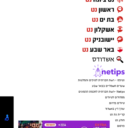
בעלי הזכויות בצילומים המגיעים לידינו. אם זיהיתים
האירוע הופסק רק בנס, לאחר שאמה של אחד
בפרסומינו צילום שיש לכם זכויות בו, אתם רשאים
הקורבנות, שדאגה מכך שבנה טרם שב, התקשרה
לפנות אלינו ולבקש לחדול מהשימוש באמצעות
ללא הרף. התוקפים הורו לנער לענות ולומר שהוא
כתובת המייל:ram@isnet.co.il
בפארק, וכשהבינו שהאם בדרכה למקום – הם
איימו על הקורבנות שאם ידברו הם יגיעו עד לביתם,
זרקו את הטלפונים ונמלטו מהמקום.
נטיפס - רשת חברתית לטיפים והמלצות
שערים חשמליים בבאר שבע
Netips -רשת חברתית לחכמת ההמונים
מסלולים לטיולים
טיולים בדרום
עורך דין באשדוד
קריית גת נט
חולון נט
קרדיט: משטרת ישראל
פרסום