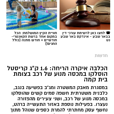
☎ לחצו כאן לרשימת עורכי דין
חוויית הקיץ המושלמת: הכל
בבאר שבע - אינדקס באר שבע
במקום אחד ברשת הקאנטרי-
נט
חודשיים + חודש מתנה (כולל
החגים!)
חדשות
הכלבה איקרה הריחה: 1.6 ק"ג קריסטל
הוסלקו במכסה מנוע של רכב בצומת
בית קמה
במסגרת מאבק המשטרה ומג"ב בפשיעה בנגב,
כלבנית משטרתית חשפה סמים קשים שהוסלקו
במכסה מנוע של רכב, ושני צעירים מהפזורה
נעצרו. בפעילות נוספת באזור התעשייה ברהט,
נחשף עסק מחתרתי להמרת כספים שנוהל מתוך