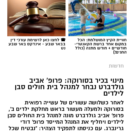
חוויית הקיץ המושלמת: הכל
☎ לחצו כאן לרשימת עורכי דין
במקום אחד ברשת הקאנטרי-
בבאר שבע - אינדקס באר שבע
חודשיים + חודש מתנה (כולל
נט
החגים!)
חדשות
מינוי בכיר בסורוקה: פרופ' אביב
גולדברט נבחר למנהל בית חולים סבן
לילדים
לאחר כשלושה עשורים של עשייה רפואית
בסורוקה ולמעלה מעשור בראש מחלקת ילדים ב',
פרופ' אביב גולדברט מונה למנהל בית החולים סבן
לילדים ויחליף את המנהל המייסד פרופ' דודי
גרינברג. עם כניסתו לתפקיד הצהיר: "נבטיח שכל