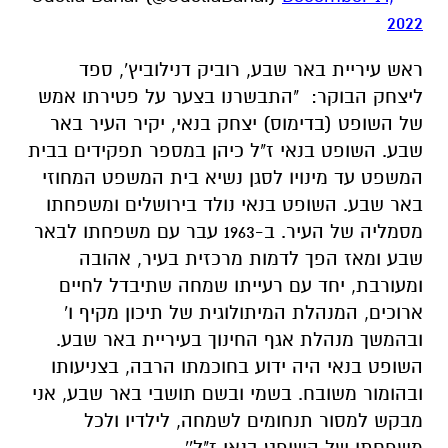
2022
ראש עיריית באר שבע, רוביק דנילוביץ', ספד
ליצחק הבוקר: "התבשרנו בצער על פטירתו אמש
של השופט (בדימוס) יצחק בנאי, יקיר העיר באר
שבע. השופט בנאי ז"ל כיהן במספר תפקידים בבית
המשפט עד מינויו לסגן נשיא בית המשפט המחוזי
באר שבע. השופט בנאי נולד בירושלים ומשפחתו
מסמליה של העיר. ב-1963 עבר עם משפחתו לבאר
שבע ומאז הפך לדמות מרכזית בעיר, אהובה
ומעורבת, יחד עם רעייתו שמחה שתיבדל לחיים
ארוכים, המנהלת המיתולוגית של תיכון מקיף ו'
ובהמשך מנהלת אגף החינוך בעיריית באר שבע.
השופט בנאי היה ידוע בחוכמתו הרבה, בצניעותו
ובהומור משובח. בשמי ובשם תושבי באר שבע, אני
מבקש למסור תנחומים לשמחה, לילדיו ולכל
משפחתו של השופט בנאי ז"ל''.