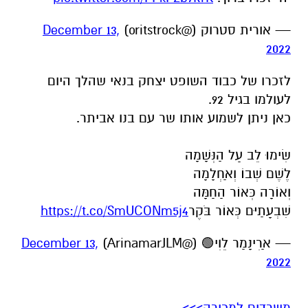
— אורית סטרוק (@oritstrock)
December 13,
2022
לזכרו של כבוד השופט יצחק בנאי שהלך היום
לעולמו בגיל 92.
כאן ניתן לשמוע אותו שר עם בנו אביתר.
שִׂימוּ לֵב עַל הַנְּשָׁמָה
לֶשֶׁם שְׁבוֹ וְאַחְלָמָה
וְאוֹרָה כְּאוֹר הַחַמָּה
שִׁבְעָתַיִם כְּאוֹר בֹּקֶר
https://t.co/SmUCONm5j4
— אַרִינָמַר לֵוִי🟢 (@ArinamarJLM)
December 13,
2022
משרדים למכירה>>>