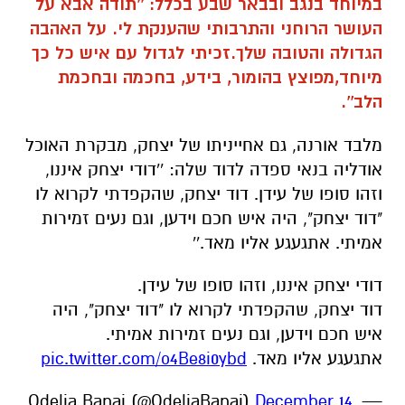
במיוחד בנגב ובבאר שבע בכלל: ''
תודה אבא על
העושר הרוחני והתרבותי שהענקת לי.
על האהבה
הגדולה והטובה שלך.
זכיתי לגדול עם איש כל כך
מיוחד,מפוצץ בהומור, בידע, בחכמה ובחכמת
הלב''.
מלבד אורנה, גם אחייניתו של יצחק, מבקרת האוכל
אודליה בנאי ספדה לדוד שלה: ''דודי יצחק איננו,
וזהו סופו של עידן. דוד יצחק, שהקפדתי לקרוא לו
"דוד יצחק", היה איש חכם וידען, וגם נעים זמירות
אמיתי. אתגעגע אליו מאד.''
דודי יצחק איננו, וזהו סופו של עידן.
דוד יצחק, שהקפדתי לקרוא לו "דוד יצחק", היה
איש חכם וידען, וגם נעים זמירות אמיתי.
אתגעגע אליו מאד.
pic.twitter.com/o4Be8i0ybd
December 14,
— Odelia Banai (@OdeliaBanai)