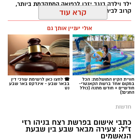
ילד וילדה בנגב יזכו לרפואה המתקדמת ביותר,
קרוב לבית".
קרא עוד
רותם שרון / 19:10 07.08.26
אולי יעניין אותך גם
תגים:
פרופ' אביב גולדברט
חוויית הקיץ המושלמת: הכל
☎ לחצו כאן לרשימת עורכי דין
במקום אחד ברשת הקאנטרי-
בבאר שבע - אינדקס באר שבע
חודשיים + חודש מתנה (כולל
נט
החגים!)
חדשות
כתבי אישום בפרשת רצח בניהו רזי
ז"ל: צעירה מבאר שבע בין שבעת
הנאשמים