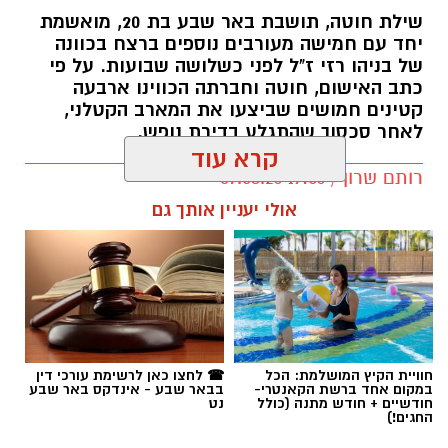
שילת חוטה, תושבת באר שבע בת 20, מואשמת
יחד עם חמישה מעורבים נוספים ברצח בכוונה
של בניהו רזי ז"ל לפני כשלושה שבועות. על פי
כתב האישום, חוטה וחברתה הכווינו ארבעה
קטינים חמושים שביצעו את המארב הקטלני,
לאחר סכסוך שהתגלע בדירת נופש.
קרא עוד
קרדיט: סורוקה
רותם שרון / 19:06 07.08.26
אולי יעניין אותך גם
המרכז הרפואי האוניברסיטאי סורוקה מקבוצת
כללית הודיע על מינויו של פרופ' אביב גולדברט
למנהל בית החולים סבן לילדים. פרופ' גולדברט
נכנס לנעליו של פרופ' דודי גרינברג, המנהל המייסד
של בית החולים, שהוביל לאורך שנים את החטיבה
תגים:
רצח בניהו רזי ז"ל
לרפואת ילדים ופעל רבות לקידום התחום בסורוקה
ובנגב כולו.
חוויית הקיץ המושלמת: הכל
☎ לחצו כאן לרשימת עורכי דין
במקום אחד ברשת הקאנטרי-
בבאר שבע - אינדקס באר שבע
חודשיים + חודש מתנה (כולל
נט
החגים!)
פרופ' גולדברט (תושב להבים, נשוי ואב לארבעה)