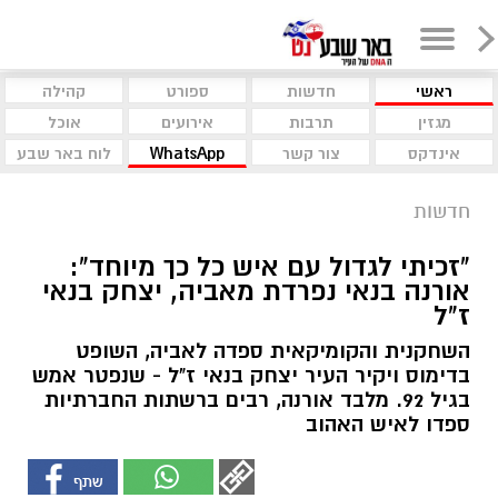
ראשי
חדשות
ספורט
קהילה
מגזין
תרבות
אירועים
אוכל
אינדקס
צור קשר
WhatsApp
לוח באר שבע
חדשות
"זכיתי לגדול עם איש כל כך מיוחד":
אורנה בנאי נפרדת מאביה, יצחק בנאי
ז"ל
השחקנית והקומיקאית ספדה לאביה, השופט
בדימוס ויקיר העיר יצחק בנאי ז"ל - שנפטר אמש
בגיל 92. מלבד אורנה, רבים ברשתות החברתיות
ספדו לאיש האהוב