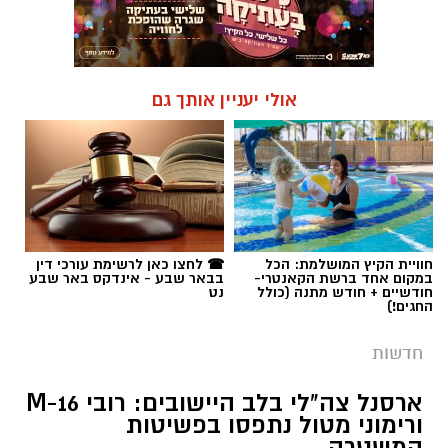
אולי יעניין אותך גם
חוויית הקיץ המושלמת: הכל
☎ לחצו כאן לרשימת עורכי דין
במקום אחד ברשת הקאנטרי-
בבאר שבע - אינדקס באר שבע
חודשיים + חודש מתנה (כולל
נט
החגים!)
חדשות
ארסנל צה"לי בלב היישובים: רובי M-16
ורימוני מטול נתפסו בפשיטות
המשטרה