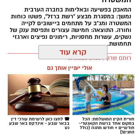
המאבק בפשיעה ובאלימות בחברה הערבית
נמשך: במסגרת מבצע "רשת ברזל", פשטו כוחות
המשטרה ומג"ב על מתחמים ביישובים לקייה
וחורה. התוצאה: חמישה עצורים ותפיסת ענק של
נשקים, עשרות מחסניות, רימונים נפיצים וארגזי
תחמושת.
קרא עוד
רותם שרון / 17:35 09.08.26
אולי יעניין אותך גם
תגים:
משטרה
חוויית הקיץ המושלמת: הכל
☎ לחצו כאן לרשימת עורכי דין
במקום אחד ברשת הקאנטרי-
בבאר שבע - אינדקס באר שבע
חודשיים + חודש מתנה (כולל
נט
החגים!)