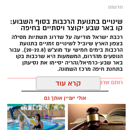
חדשות
שינויים בתנועת הרכבות בסוף השבוע:
קו באר שבע יקוצר ויסתיים בחיפה
רכבת ישראל מודיעה על שדרוג תשתיות מסילה
בצפון הארץ שיוביל לשינויים זמניים בתנועת
הרכבות בימים חמישי עד מוצ"ש (20-22.8). עבור
הנוסעים מהדרום, המשמעות היא שרכבות בקו
באר שבע-כרמיאל/נהריה יסיימו את נסיעתן
בתחנת חיפה מרכז השמונה.
רותם שרון / 16:30 09.08.26
קרא עוד
קרדיט: משטרת ישראל
אולי יעניין אותך גם
המאבק בפשיעה ובאלימות בחברה הערבית
נמשך. במסגרת מבצע "רשת ברזל" עליו הנחה
מפכ"ל המשטרה, המשיכו בסוף השבוע שוטרי
המחוז הדרומי ולוחמי מג"ב דרום בפעילות
תגים:
רכבת ישראל
אינטנסיבית נגד תופעות הירי והחזקת האמל"ח