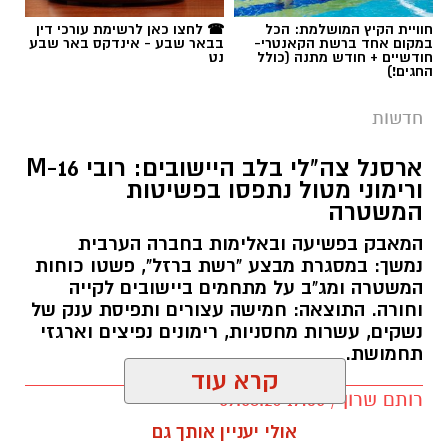
חוויית הקיץ המושלמת: הכל
☎ לחצו כאן לרשימת עורכי דין
במקום אחד ברשת הקאנטרי-
בבאר שבע - אינדקס באר שבע
חודשיים + חודש מתנה (כולל
נט
החגים!)
חדשות
ארסנל צה"לי בלב היישובים: רובי M-16
ורימוני מטול נתפסו בפשיטות
המשטרה
המאבק בפשיעה ובאלימות בחברה הערבית
נמשך: במסגרת מבצע "רשת ברזל", פשטו כוחות
המשטרה ומג"ב על מתחמים ביישובים לקייה
וחורה. התוצאה: חמישה עצורים ותפיסת ענק של
נשקים, עשרות מחסניות, רימונים נפיצים וארגזי
תחמושת.
קרא עוד
רותם שרון / 17:35 09.08.26
אולי יעניין אותך גם