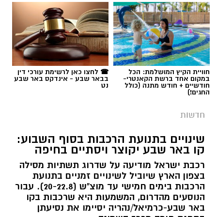
תגים:
משטרה
חוויית הקיץ המושלמת: הכל
☎ לחצו כאן לרשימת עורכי דין
במקום אחד ברשת הקאנטרי-
בבאר שבע - אינדקס באר שבע
חודשיים + חודש מתנה (כולל
נט
החגים!)
חדשות
שינויים בתנועת הרכבות בסוף השבוע:
קו באר שבע יקוצר ויסתיים בחיפה
רכבת ישראל מודיעה על שדרוג תשתיות מסילה
בצפון הארץ שיוביל לשינויים זמניים בתנועת
הרכבות בימים חמישי עד מוצ"ש (20-22.8). עבור
הנוסעים מהדרום, המשמעות היא שרכבות בקו
באר שבע-כרמיאל/נהריה יסיימו את נסיעתן