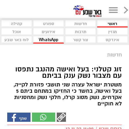
ראשי
חדשות
ספורט
קהילה
מגזין
תרבות
אירועים
אוכל
אינדקס
צור קשר
WhatsApp
לוח באר שבע
חדשות
זוג קטלני: בעל ואישה מהנגב נתפסו
עם מצבור נשק ענק בביתם
משטרת ישראל עצרה שני תושבי פזורת לקייה,
בעל ואישה, בחשד כי החזיקו במתחם ביתם 5
אקדחים, נשק מסוג קרלו, חלקי נשק ומחסניות
לא חוקיים
רותם שרון / 11:08 13.11.23