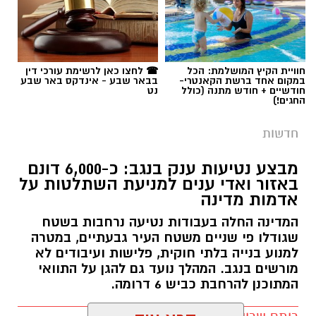
מבצע נטיעות ענק בנגב: כ-6,000 דונם
באזור ואדי ענים למניעת השתלטות על
אדמות מדינה
המדינה החלה בעבודות נטיעה נרחבות בשטח
שגודלו פי שניים משטח העיר גבעתיים, במטרה
למנוע בנייה בלתי חוקית, פלישות ועיבודים לא
מורשים בנגב. המהלך נועד גם להגן על התוואי
המתוכנן להרחבת כביש 6 דרומה.
קרדיט: משטרת ישראל
רותם שרון / 11:32 08.08.26
קרא עוד
החל מיום שישי ולאורך כל השבת, נאלצו תושבי
אולי יעניין אותך גם
כרמית להתמודד עם מציאות בלתי נתפסת
ולהאזין לצרורות ירי כבדים שהפרו לחלוטין את
השלווה באזור. התושבים המתוסכלים והמפוחדים
תיארו את סוף השבוע האחרון כרצף של אירועים
תגים:
רמ''י
חריגים בעוצמתם, שזלגו מהיישוב הסמוך לקייה