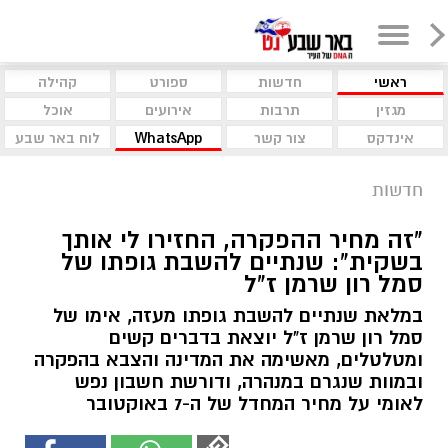
ראשי
חדשות
ספורט
קהילה
מגזין
תרבות
אירועים
אוכל
אינדקס
צור קשר
WhatsApp
לוח באר שבע
חדשות
"זה מחיר ההפקרה, החזירו לי אותך
בשקית": שנתיים להשבת גופתו של
סמל רון שרמן ז"ל
במלאת שנתיים להשבת גופתו מעזה, אימו של
סמל רון שרמן ז"ל יוצאת בדברים קשים
ומטלטלים, מאשימה את המדינה והצבא בהפקרה
ובמוות שנגרם במנהרה, ודורשת חשבון נפש
לאומי על מחיר המחדל של ה-7 באוקטובר