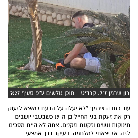
רון שרמן ז"ל. קרדיט - תוכן גולשים ע"פ סעיף 27א'
עוד כתבה שרמן: ''לא יעלה על הדעת שאצא לזעוק
רק את זעקת בני החייל בן ה-19 כשבשבי יושבים
תינוקות ונשים וזקנות וזקנים. אתה לא היית מסכים
לזה. אז יצאתי למלחמה. בעיקר דרך אמצעי
התקשורת. ולאחר חודש הבנתי שמשהו קרה. הם
מסתירים ממני. זיהיתי את הבעות הפנים של כל מי
שידע שהוצאת להורג על ידי הממשלה והצבא שלך.
כי זה מחיר ההפקרה. חיכיתי לצלצול בדלת.