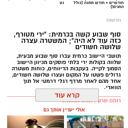
שלווה בקולות ירי בלתי פוסקים מכיוון היישוב
הסמוך לקייה. בעקבות הדיווחים, כוחות משטרה
גדולים פשטו על המקום ועצרו שלושה חשודים,
אחד מהם לאחר מרדף רגלי דרמטי אל תוך
הוואדי.
קרא עוד
רותם שרון / 09:07 09.08.26
אולי יעניין אותך גם
תגים:
כרמית
חוויית הקיץ המושלמת: הכל
☎ לחצו כאן לרשימת עורכי דין
במקום אחד ברשת הקאנטרי-
בבאר שבע - אינדקס באר שבע
חודשיים + חודש מתנה (כולל
נט
החגים!)
חדשות