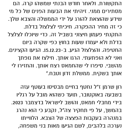
התקנתי פעמון חיצוני בשביל זה. כדי שיוכלו לצלצל
בדלת ולא יעמדו שעות בחוץ כפי שקרה ביום
החטיפה. והצלצול הגיע. ב-15.12.23. הגיעו הקצינים.
ואני לא הופתעתי. הרגו אותך. חילצו את גופתך
מהשבי. סיפרו לי שהחמאס רצח אותך. והחזירו לי
אותך בשקית. ממשלת זדון וטבח."
רון שרמן ז"ל נחטף בחיים מבסיסו בעוטף עזה
בשבעה באוקטובר, תועד כשהוא מובל על רגליו
בידי מחבלי חמאס, והושב לישראל בדצמבר 2023.
בהמשך, על פי תחקיר צה"ל, נקבע כי הוא נהרג
במנהרה בעקבות הפצצה של הצבא. הלווייתו
נערכה בלהבים, לשם הגיעו מאות בני משפחה,
חברים ותושבים ללוותו בדרכו האחרונה.
באוגוסט 2025 חוסל עבדאללה סעיד עבד אלבגין,
סגן מפקד פלוגת נח'בה בגדוד מרכז ג'באליה, שהיה