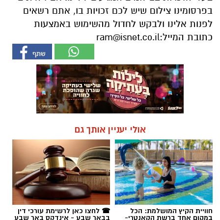
אולי יעניין אותך גם
חוויית הקיץ המושלמת: הכל
☎ לחצו כאן לרשימת עורכי דין
במקום אחד ברשת הקאנטרי-
בבאר שבע - אינדקס באר שבע
חודשיים + חודש מתנה (כולל
נט
החגים!)
חדשות
סוף שבוע קשה בכרמית: "ירי מטורף,
כזה עוד לא היה"; המשטרה עצרה
שלושה חשודים
תושבי היישוב כרמית עברו סוף שבוע מבעית,