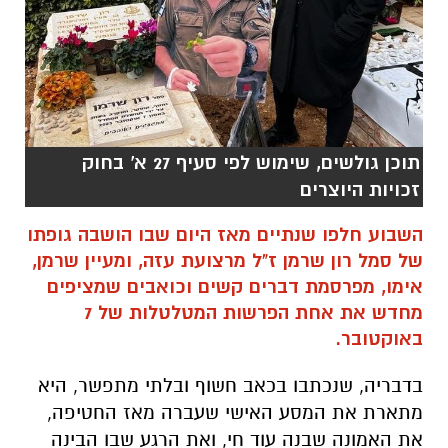
תוכן גולשים, שימוש לפי סעיף 27 א' בחוק
זכויות היוצרים
השבוע חלפו שנתיים מאז היום שבו הושבה גופתו
של סמל רון שרמן ז"ל מרצועת עזה, ומעיין שרמן,
אימו, מפרסמת דברים קשים וכואבים שמציפים
מחדש את אחת הפרשות המטלטלות של 7
באוקטובר.
בדבריה, שנכתבו בכאב חשוף ובלתי מתפשר, היא
מתארת את המסע האישי שעברה מאז החטיפה,
את האמונה שבנה עוד חי, ואת הרגע שבו הבינה
לדבריה כי האמת מוסתרת ממנה.
"היום לפני שנתיים בדיוק החזירו אותך. איך אמר
האשם בטבח? החזרתי את כל החטופים. אז גם