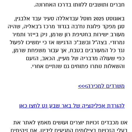
מעורב ישירות בחטיפת רון שרמן, ניק בייזר ותמיר
נמרודי. בצה"ל ובשב"כ הדגישו אז כי ימשיכו לפעול
נגד כל המעורבים בטבח, אך עבור משפחת שרמן,
כפי שעולה מדבריה של מעיין, הכאב, הזעם
והשאלות נותרו פתוחים גם שנתיים אחרי.
משרדים למכירה>>>
להורדת אפליקציה של באר שבע נט לחצו כאן
אנו מכבדים זכויות יוצרים ועושים מאמץ לאתר את
בעלי הזכויות בצילומים המגיעים לידינו. אם זיהיתים
בפרסומינו צילום שיש לכם זכויות בו, אתם רשאים
לפנות אלינו ולבקש לחדול מהשימוש באמצעות
כתובת המייל:
ram@isnet.co.il