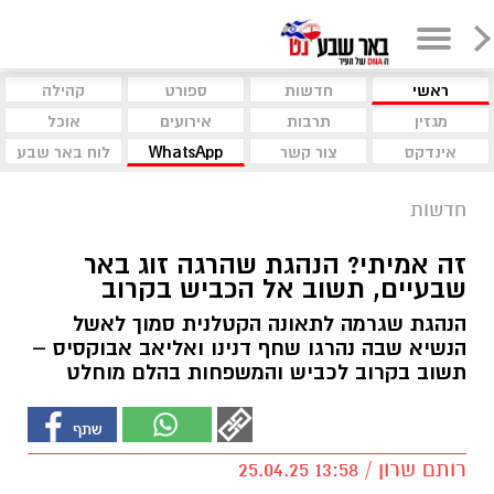
ראשי
חדשות
ספורט
קהילה
מגזין
תרבות
אירועים
אוכל
אינדקס
צור קשר
WhatsApp
לוח באר שבע
חדשות
זה אמיתי? הנהגת שהרגה זוג באר
שבעיים, תשוב אל הכביש בקרוב
הנהגת שגרמה לתאונה הקטלנית סמוך לאשל
הנשיא שבה נהרגו שחף דנינו ואליאב אבוקסיס –
תשוב בקרוב לכביש והמשפחות בהלם מוחלט
רותם שרון / 13:58 25.04.25