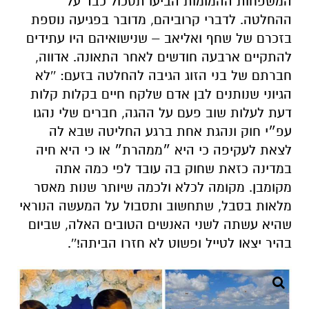
המשפחות ההמומות הביעו תסכול כבד על
ההחלטה. לדברי קרוביהם, מדובר בפגיעה נוספת
בזכרם של שחף ואליאב – שנישואיהם היו עתידים
להתקיים ארבעה חודשים לאחר התאונה. אדווה,
חברתם של בני הזוג הגיבה להחלטה בזעם: ''לא
הגיוני שנותנים לבן אדם שלקח חיים בקלות קלות
דעת לעלות שוב פעם על ההגה, חברים שלי נהגו
עפ״י חוק ונהגת אחת ברגע החליטה שבא לה
לצאת לעקיפה כי היא ״ממהרת״ או כי היא חיה
במדינה כזאת שחוק בה עובד לפי כמה אתה
מקומבן. מקומה לכלא ולכמה שיותר שנות מאסר
מלאות בסבל, שתחשוב ותסבול על המעשה הנוראי
שהיא עשתה לשני האנשים הטובים האלה, שביום
בהיר יצאו לטייל ופשוט לא חזרו הביתה!''.