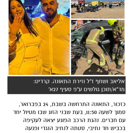
אליאב ושחף ז"ל וזירת התאונה. קרדיט:
מד"א/תוכן גולשים ע"פ סעיף 27א'
כזכור, התאונה התרחשה בשבת, 24 בפברואר,
סמוך לשעה 11:50, בעת שבני הזוג שבו מטיול יחד
עם חברים. נהגת הרכב הפוגע יצאה לעקיפה
בכביש חד נתיבי, סטתה לנתיב הנגדי ופגעה