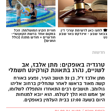
תגים:
חברת חשמל
,
תל שבע
☎ לחצו כאן לרשימת עורכי דין
חוויית הקיץ המושלמת: הכל
בבאר שבע - אינדקס באר שבע
במקום אחד ברשת הקאנטרי-
נט
חודשיים + חודש מתנה (כולל
החגים!)
חדשות
טרגדיה באופקים: מתן אלבז, אב
לשניים, נהרג בתאונת קורקינט חשמלי
מתן אלבז ז"ל, בן 32 תושב העיר, נפצע באורח
קשה מאוד בראשו לאחר שהחליק ברחוב אליהו
גולומב. תושבים רבים התאחדו והתפללו לשלומו,
אך אמש הוא הלך לעולמו. הוא יובא למנוחות
היום בשעה 17:00 בבית העלמין באופקים.