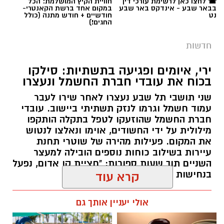
☎ לחצו כאן לרשימת עורכי דין
חוויית הקיץ המושלמת: הכל
בבאר שבע - אינדקס באר שבע
במקום אחד ברשת הקאנטרי-
נט
חודשיים + חודש מתנה (כולל
החגים!)
חדשות
ירי, איומים ופגיעה בתשתיות: סילקו
בכוח את עובדי חברת החשמל ונעצרו
שני תושבי תל שבע נעצרו לאחר שירו לעבר
עמוד חשמל וגרמו לנזק תשתיתי ביישוב. עובדי
חברת החשמל שהוזעקו לטפל בתקלה הותקפו
מילולית על ידי החשודים, אוימו ונאלצו לנטוש
את המקום. פעילות מהירה של שוטרי תחנת
עיירות בשילוב כוחות נוספים הובילה למעצר
השניים תוך שעות ספורות: "חציית קו אדום, נפעל
בנחישות נגד מי שינסה להטיל מורא".
קרא עוד
רותם שרון / 13:30 06.08.26
אולי יעניין אותך גם