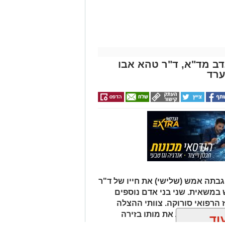
דב מד"א, ד"ר טהא אבו
ערד
ר שבע: הפגנה יצרית וסוערת מתקיימת
רות לפני פתיחתה של אחת מישיבות
פה האחרונה. על סדר היום עומדת
 סגן ראש העיר, שמעון טובול, על רקע
ובדי תחנת דלק.
ללים עשרות שוטרים, אשר נאלצים לחצוץ
מול זה:
בתה אמש (שלישי) את חייו של ד"ר
ומגבה את מעשיו. המפגינים בצד זה
 במשאית. שני בני אדם נוספים
 של המערכת וקוראים לעברו קריאות
ז הרפואי סורוקה. צוותי ההצלה
גב".
 נאלצו לקבוע את מותו בזירה
וד