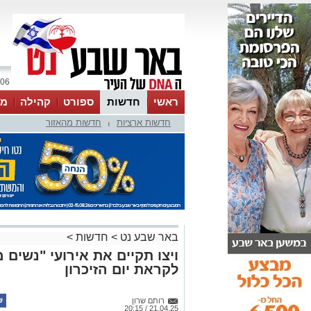
06 אוגוסט 2026 / 05:02
ראשי
חדשות
ספורט
קהילה
מג
חדשות ארציות
חדשות מהאזור
עסקים
טיפים והמלצות
|
באר שבע נט
>
חדשות
>
ויצו תקיים את אירועי "נשים
לקראת יום הזיכרון
רותם שרון
21.04.25 / 20:15