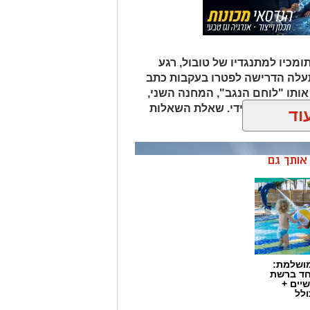
ומכיו למתנגדיו של טובול, רגע
עלה הדרישה לפטרו בעקבות כתב
אותו "לוחם הנגב", המחנה השני,
ת סילוקו המיידי. שאלת השאלות
וד
לוביץ'?
ן אותך גם
מושלמת:
חד ברשת
יים +
ולל