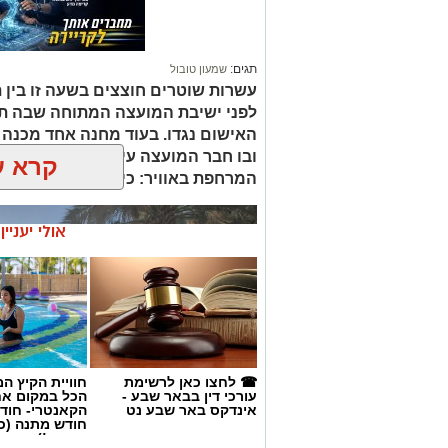
תגים:
שמעון טובול
עשרות שוטרים חוצצים בשעה זו בין ת
לפני ישיבת המועצה המתוחה שבה ת
האישום נגדו. בעוד מחנה אחד מכנה 
ובו חבר המועצה עידו אטיאס, דורש א
קרא ע
המרחפת באוויר: כיצד יכריע רוביק דני
אולי יעניי
☎ לחצו כאן לרשימת
חוויית הקיץ ה
עורכי דין בבאר שבע -
הכל במקום א
אינדקס באר שבע נט
הקאנטרי- חודש
חודש מתנה (כ
החגים!)