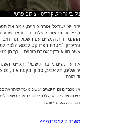
ניק בייזר ז"ל. קרדיט - צילום פרטי
יו"ר ויצו ישראל, אורה כורזים, יזמה את ה
במיל' ורכזת אזור שפלה דרום ובאר שבע, 
ההתמודדות הנשיים עם השכול, תוך חיבור
והזיכרון. "מטרת הפרויקט לבטא הלכה ל
אשר חוו אובדן," אמרה כורזים, "וכך הן מנ
אירועי "נשים מדברות שכול" יתקיימו השנה 
ירושלים, תל אביב, סביון ובקעת אונו, נס צ
ודימונה.
אנו מכבדים זכויות יוצרים ועושים מאמץ לאתר את בעלי
בפרסומינו צילום שיש לכם זכויות בו, אתם רשאים לפ
המייל:
ram@isnet.co.il
משרדים למכירה>>>