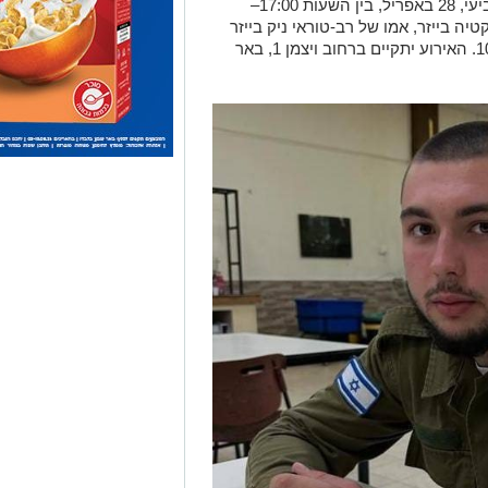
בסניף ויצו באר שבע ייערך האירוע ביום רביעי, 28 באפריל, בין השעות 17:00–
קטיה בייזר, אמו של רב-טוראי ניק בייזר
ז"ל, שנהרג בקרב במת"ק ארז ב-10.11.2023. האירוע יתקיים ברחוב ויצמן 1, באר