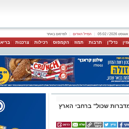
|
המייל האדום
|
לפרסום באתר
זין
נדל"ן
תרבות
תמוז
הקמפוס
רכילות
צרכנות
בריאו
 מדברות שכול" ברחבי הארץ