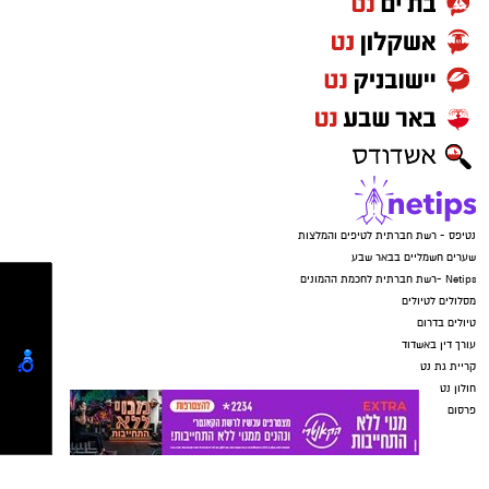
ללא הרף. התוקפים הורו לנער לענות ולומר שהוא
כתובת המייל:ram@isnet.co.il
בפארק, וכשהבינו שהאם בדרכה למקום – הם
איימו על הקורבנות שאם ידברו הם יגיעו עד לביתם,
זרקו את הטלפונים ונמלטו מהמקום.
נטיפס - רשת חברתית לטיפים והמלצות
שערים חשמליים בבאר שבע
Netips -רשת חברתית לחכמת ההמונים
מסלולים לטיולים
טיולים בדרום
עורך דין באשדוד
קריית גת נט
חולון נט
קרדיט: משטרת ישראל
פרסום
המשפחה נמצאת כעת בשבר מוחלט. "אני גמורה,
מרוסקת", זועקת האם. "מיום ליום אני מתרסקת