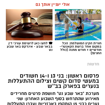
רותם שרון / 19:00 06.08.26
אולי יעניין אותך גם
תגים:
משטרה
חוויית הקיץ המושלמת: הכל
☎ לחצו כאן לרשימת עורכי דין
במקום אחד ברשת הקאנטרי-
בבאר שבע - אינדקס באר שבע
חודשיים + חודש מתנה (כולל
נט
החגים!)
חדשות
פרסום ראשון: בני 13 ו-14 חשודים
במעשי סדום קשים וצילום ההתעללות
בנערים בפארק בב''ש
מערכת "באר שבע נט" חושפת פרטים מחרידים
מאירוע שהתרחש בסוף השבוע האחרון: שני
נערים כבני 15 הותקפו באכזריות ועברו התעללות