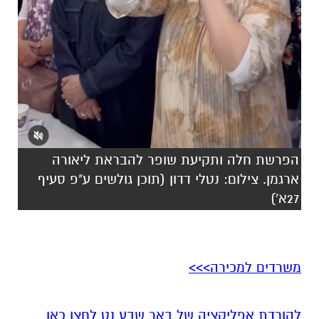
הפרשת חלה ותקיעת שופר להבראת ליאורה
ארגמן. צילום: נטלי דדון (תוכן גולשים ע"פ סעיף
27א')
משרדים למכירה>>>
להורדת אפליקציה של באר שבע נט לחצו כאן