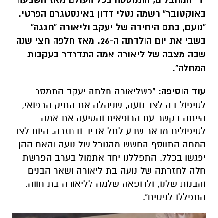
ידי המחבלים, התנוססה בכל העולם מאז השבעה
באוקטובר" רשמה נטלי דדון באינסטגרם הפרטי.
"נועם, בתם היחידה של יעקב וליאורה "חגגה"
בשבי את יום הולדתה ה-26. מאז חלפה חצי שנה
שבה מצבה של ליאורה אמה התדרדר בעקבות
המחלה".
עוד הוסיפה:
"כשליאורה חלתה יעקב התמסר
לטיפול בה לצד נועה, שניהלה את התיק הרפואי,
הייתה בקשר עם הרופאים והסיעה את אמה
לטיפולים מבאר שבע לתל אביב ובחזרה. היום לצד
המחה התווסף החשש מהגורל של נועה והאם ההן
יפגשו בכלל. התפללנו יחד אתמול בערב הפרשת
חלה לחזרתה של נועה בת ליאורה ושאר הבנים
והבנות שלנו, ולרופאה שלמה לליאורה בת חווה.
התפללו לניסים".