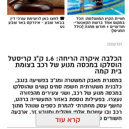
חוויית הקיץ המושלמת: הכל
☎ לחצו כאן לרשימת עורכי דין
במקום אחד ברשת הקאנטרי-
בבאר שבע - אינדקס באר שבע
חודשיים + חודש מתנה (כולל
נט
החגים!)
חדשות
הכלבה איקרה הריחה: 1.6 ק"ג קריסטל
הוסלקו במכסה מנוע של רכב בצומת
בית קמה
במסגרת מאבק המשטרה ומג"ב בפשיעה בנגב,
כלבנית משטרתית חשפה סמים קשים שהוסלקו
במכסה מנוע של רכב, ושני צעירים מהפזורה
נעצרו. בפעילות נוספת באזור התעשייה ברהט,
נחשף עסק מחתרתי להמרת כספים שנוהל מתוך
רכב ובו עשרות אלפי שקלים ומטבע זר. ארבעה
חשודים נעצרו בסך הכל.
קרא עוד