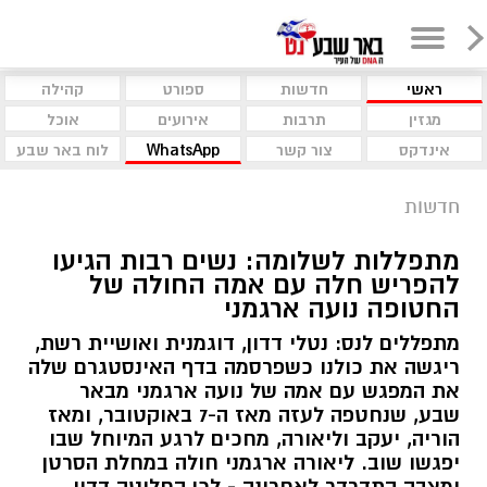
ראשי
חדשות
ספורט
קהילה
מגזין
תרבות
אירועים
אוכל
אינדקס
צור קשר
WhatsApp
לוח באר שבע
חדשות
מתפללות לשלומה: נשים רבות הגיעו
להפריש חלה עם אמה החולה של
החטופה נועה ארגמני
מתפללים לנס: נטלי דדון, דוגמנית ואושיית רשת,
ריגשה את כולנו כשפרסמה בדף האינסטגרם שלה
את המפגש עם אמה של נועה ארגמני מבאר
שבע, שנחטפה לעזה מאז ה-7 באוקטובר, ומאז
הוריה, יעקב וליאורה, מחכים לרגע המיוחל שבו
יפגשו שוב. ליאורה ארגמני חולה במחלת הסרטן