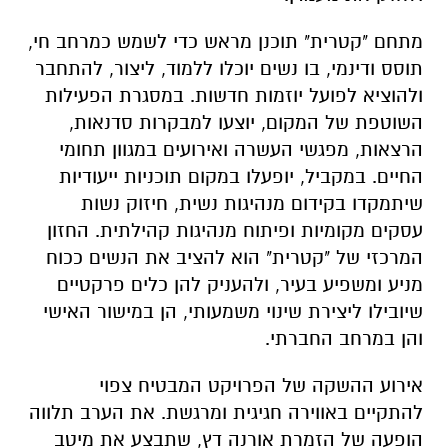
מתחם "קטרית" תוכנן מראש כדי לשמש כמרחב חי,
תוסס ודינמי, בו נשים יוכלו ללמוד, ליצור, להתחבר
ולהוציא לפועל יוזמות חדשות. במסגרת הפעילות
השוטפת של המקום, יוצעו למבקרות סדנאות,
הרצאות, מפגשי העשרה ואירועים במגוון תחומי
החיים. במקביל, יופעלו במקום תוכניות ייעודיות
שיתמקדו בקידום מנהיגות נשית, חיזוק נשות
עסקים מקומיות ופיתוח מנהיגות קהילתית. החזון
המרכזי של "קטרית" הוא להציב את הנשים ככוח
מניע ומשפיע בעיר, ולהעניק להן כלים פרקטיים
שיובילו ליצירת שינוי משמעותי, הן במישור האישי
והן במרחב החברתי.
אירוע ההשקה של הפרויקט המבטיח צפוי
להתקיים באווירה חגיגית ומרגשת. את הערב תלווה
הופעה של הזמרת אורנה דץ, שתבצע את מיטב