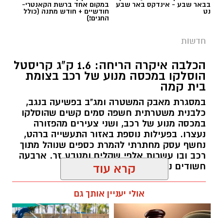
בבאר שבע - אינדקס באר שבע
במקום אחד ברשת הקאנטרי-
נט
חודשיים + חודש מתנה (כולל
החגים!)
חדשות
הכלבה איקרה הריחה: 1.6 ק"ג קריסטל
הוסלקו במכסה מנוע של רכב בצומת
בית קמה
במסגרת מאבק המשטרה ומג"ב בפשיעה בנגב,
קרדיט: זק"א
כלבנית משטרתית חשפה סמים קשים שהוסלקו
במכסה מנוע של רכב, ושני צעירים מהפזורה
התפתחות קשה וכואבת בפרשת היעדרותו של
נעצרו. בפעילות נוספת באזור התעשייה ברהט,
נחשף עסק מחתרתי להמרת כספים שנוהל מתוך
אלדר דיין ז"ל, צעיר בן 23 מדימונה, שנעדר מאז
רכב ובו עשרות אלפי שקלים ומטבע זר. ארבעה
סוף חודש יולי. משטרת ישראל התירה היום
חשודים נעצרו בסך הכל.
קרא עוד
(חמישי) לפרסום כי הגופה שאותרה הבוקר בשטח
פתוח סמוך לכביש 40 זוהתה בוודאות כגופתו של
רותם שרון / 19:00 06.08.26
אולי יעניין אותך גם
דיין, לאחר השלמת הליך הזיהוי במכון הלאומי
לרפואה משפטית. הודעה מרה נמסרה למשפחתו.