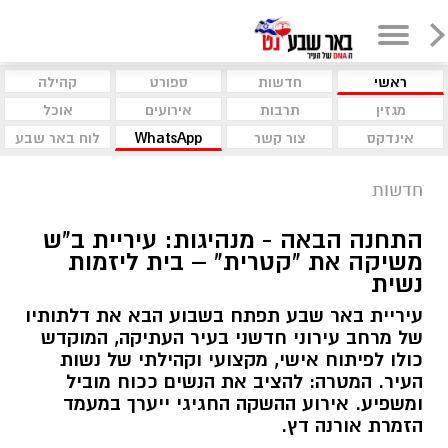
ראשי
חדשות
ספורט
קהילה
מגזין
תרבות
אירועים
אוכל
אינדקס
צור קשר
WhatsApp
לוח באר שבע
חדשות
התחנה הבאה - מנהיגות: עיריית ב"ש
משיקה את "קטרית" – בית ליזמות
נשית
עיריית באר שבע תפתח בשבוע הבא את דלתותיו
של מרחב עירוני חדשני בעיר העתיקה, המוקדש
כולו לפיתוח אישי, מקצועי וקהילתי של נשות
העיר. המטרה: להציב את הנשים ככוח מוביל
ומשפיע. אירוע ההשקה החגיגי ייערך במעמד
הזמרת אורנה דץ.