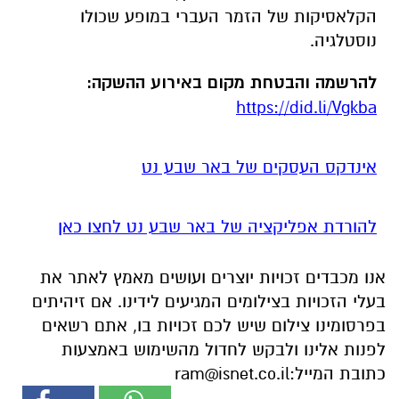
הקלאסיקות של הזמר העברי במופע שכולו
נוסטלגיה.
להרשמה והבטחת מקום באירוע ההשקה:
https://did.li/Vgkba
אינדקס העסקים של באר שבע נט
להורדת אפליקציה של באר שבע נט לחצו כאן
אנו מכבדים זכויות יוצרים ועושים מאמץ לאתר את
בעלי הזכויות בצילומים המגיעים לידינו. אם זיהיתים
בפרסומינו צילום שיש לכם זכויות בו, אתם רשאים
לפנות אלינו ולבקש לחדול מהשימוש באמצעות
כתובת המייל:
ram@isnet.co.il