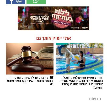
אולי יעניין אותך גם
חוויית הקיץ המושלמת: הכל
☎ לחצו כאן לרשימת עורכי דין
במקום אחד ברשת הקאנטרי-
בבאר שבע - אינדקס באר שבע
חודשיים + חודש מתנה (כולל
נט
החגים!)
חדשות