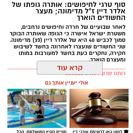
סוף טרגי לחיפושים: אותרה גופתו של
אלדר דיין ז"ל מדימונה; מעצר
החשודים הוארך
לאחר שבועיים של חרדה וחיפושים נרחבים,
משטרת ישראל אישרה כי הגופה שאותרה הבוקר
סמוך לכביש 40 היא של אלדר דיין (23) מדימונה.
שני החשודים שנעצרו לאחרונה בחשד לשיבוש
חקירה, נחקרים כעת בחשד למעורבות במותו
ומעצרם הוארך.
קרא עוד
רותם שרון / 19:00 06.08.26
אולי יעניין אותך גם
תגים:
אלדר דיין
☎ לחצו כאן לרשימת עורכי דין
חוויית הקיץ המושלמת: הכל