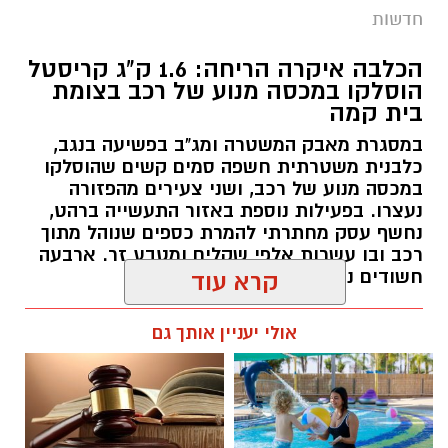
בית קמה
במסגרת מאבק המשטרה ומג"ב בפשיעה בנגב,
כלבנית משטרתית חשפה סמים קשים שהוסלקו
במכסה מנוע של רכב, ושני צעירים מהפזורה
נעצרו. בפעילות נוספת באזור התעשייה ברהט,
נחשף עסק מחתרתי להמרת כספים שנוהל מתוך
רכב ובו עשרות אלפי שקלים ומטבע זר. ארבעה
חשודים נעצרו בסך הכל.
קרא עוד
רותם שרון / 19:00 06.08.26
אולי יעניין אותך גם
תגים:
משטרה
חוויית הקיץ המושלמת: הכל
☎ לחצו כאן לרשימת עורכי דין
במקום אחד ברשת הקאנטרי-
בבאר שבע - אינדקס באר שבע
חודשיים + חודש מתנה (כולל
נט
החגים!)