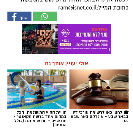
אולי יעניין אותך גם
☎ לחצו כאן לרשימת עורכי דין
חוויית הקיץ המושלמת: הכל
בבאר שבע - אינדקס באר שבע
במקום אחד ברשת הקאנטרי-
נט
חודשיים + חודש מתנה (כולל
החגים!)
חדשות
הכלבה איקרה הריחה: 1.6 ק"ג קריסטל
הוסלקו במכסה מנוע של רכב בצומת