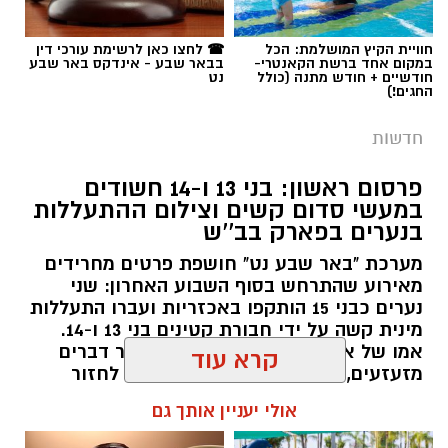
חדשות
פרסום ראשון: בני 13 ו-14 חשודים
במעשי סדום קשים וצילום ההתעללות
בנערים בפארק בב''ש
מערכת "באר שבע נט" חושפת פרטים מחרידים
מאירוע שהתרחש בסוף השבוע האחרון: שני
נערים כבני 15 הותקפו באכזריות ועברו התעללות
קרדיט: משטרת ישראל
מינית קשה על ידי חבורת קטינים בני 13 ו-14.
אמו של אחד הקורבנות: "הבן שלי עבר דברים
שוטרי המחוז הדרומי ולוחמי המשמר הלאומי של
מזעזעים, אנחנו מרוסקים והוא מסרב לחזור
מג"ב ממשיכים להנחית מכות על תשתיות
הביתה". תוך ימים ספורים: צפוי כתב אישום נגד
קרא עוד
התוקפים.
הפשיעה בנגב, עם שתי תפיסות משמעותיות
ביממות האחרונות. במסגרת פעילות סמויה
אולי יעניין אותך גם
רותם שרון / 15:41 06.08.26
שנערכה על ידי כוחות מג"ב יחד עם שוטרי ימ"ר
דרום, אותר רכב חשוד בצומת בית קמה.
בחיפוש שנערך ברכב, בעזרתה של הכלבה