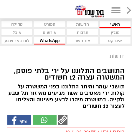
ראשי
חדשות
ספורט
קהילה
מגזין
תרבות
אירועים
אוכל
אינדקס
צור קשר
WhatsApp
לוח באר שבע
חדשות
התושבים התלוננו על ירי בלתי פוסק,
המשטרה עצרה 12 חשודים
תושבי עומר ומיתר התלוננו בפני המשטרה על
קולות ירי מאסיבים אשר מגיעים מאיזור תל שבע
ולקייה. במשטרה מיהרו לבצע פשיטה והצליחו
לעצור 12 חשודים
רותם שרון / 08:55 18.11.24