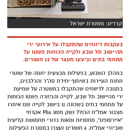
בעקבות דיווחים שהתקבלו על אירועי ירי
מהיישוב תל שבע ולקייה הכוחות פשטו על
מתחמי בתים וביצעו מעצר של 12 חשודים.
במהלך השבוע, בפעילות מבצעית יזומה של שוטרי
תחנת העיירות בשיתוף יחידת סה"ר והכלבנים,
בתגובה לדיווחים שהתקבלו במשטרה על שמיעת
ירי מהיישוב תל שבע, לקייה והפזורה פשטו הכוחות
על מתחמי בתים בשכונה 11 בישוב לקייה שם איתרו
מצבור אמל"ח הכולל נשק מסוג M16 אקדחי
"איירסופט", מחסניות ומאות כדורי תחמושת קליעית
ואביזרי אמל"ח. 6 חשודים נעצרו במסגרת הפעילות
בחשד לירי והחזקת אמל"ח בלתי חוקי ביישוב.
אתמול, בעקבות דיווחים על אירוע ירי ביישוב תל
שבע נכנסו הכוחות לשכונות 39 ו-5 ביישוב, שם