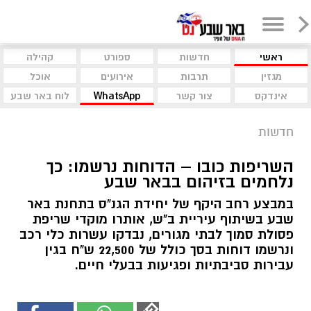
ראשי
חדשות
ספורט
קהילה
מגזין
תרבות
אירועים
אוכל
אינדקס
צור קשר
WhatsApp
לוח באר שבע
חדשות
השריפות כובו – הדוחות נרשמו: כך
נלחמים בזיהום בבאר שבע
במבצע רחב היקף של יחידת הגנ"ס בתחנת באר
שבע בשיתוף עיריית ב"ש, אותרו מוקדי שריפת
פסולת סמוך לבתי מגורים, נבדקו עשרות כלי רכב
ונרשמו דוחות בסך כולל של 22,500 ש"ח בגין
עבירות סביבתיות ופגיעות בבעלי חיים.