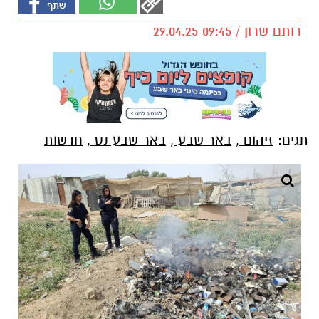
רותם שרון / 09:45 29.04.25
תגים:
זיהום
,
באר שבע
,
באר שבע נט
,
חדשות