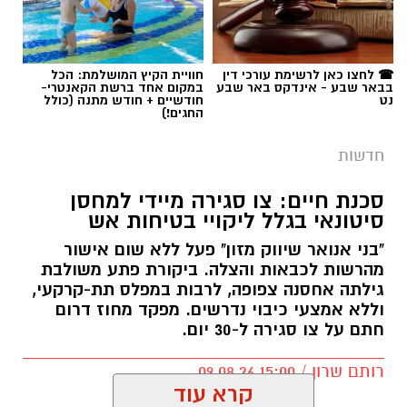
☎ לחצו כאן לרשימת עורכי דין
חוויית הקיץ המושלמת: הכל
בבאר שבע - אינדקס באר שבע
במקום אחד ברשת הקאנטרי-
נט
חודשיים + חודש מתנה (כולל
החגים!)
חדשות
סכנת חיים: צו סגירה מיידי למחסן
סיטונאי בגלל ליקויי בטיחות אש
"בני אנואר שיווק מזון" פעל ללא שום אישור
מהרשות לכבאות והצלה. ביקורת פתע משולבת
גילתה אחסנה צפופה, לרבות במפלס תת-קרקעי,
וללא אמצעי כיבוי נדרשים. מפקד מחוז דרום
חתם על צו סגירה ל-30 יום.
רותם שרון / 15:00 09.08.26
קרא עוד