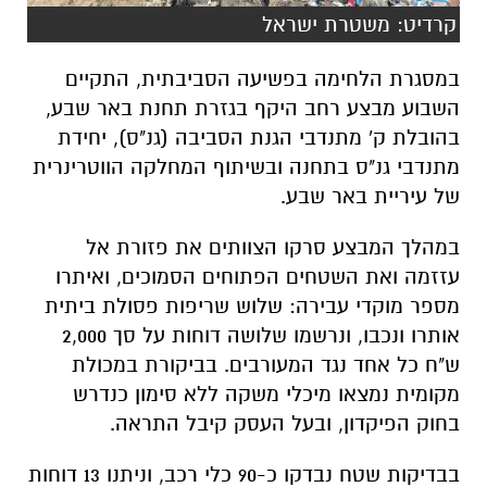
קרדיט: משטרת ישראל
במסגרת הלחימה בפשיעה הסביבתית, התקיים
השבוע מבצע רחב היקף בגזרת תחנת באר שבע,
בהובלת ק' מתנדבי הגנת הסביבה (גנ"ס), יחידת
מתנדבי גנ"ס בתחנה ובשיתוף המחלקה הווטרינרית
של עיריית באר שבע.
במהלך המבצע סרקו הצוותים את פזורת אל
עזזמה ואת השטחים הפתוחים הסמוכים, ואיתרו
מספר מוקדי עבירה: שלוש שריפות פסולת ביתית
אותרו ונכבו, ונרשמו שלושה דוחות על סך 2,000
ש"ח כל אחד נגד המעורבים. בביקורת במכולת
מקומית נמצאו מיכלי משקה ללא סימון כנדרש
בחוק הפיקדון, ובעל העסק קיבל התראה.
בבדיקות שטח נבדקו כ-90 כלי רכב, וניתנו 13 דוחות