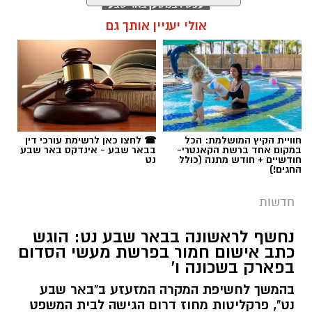
אולי יעניין אותך גם
תגים:
כבאות והצלה
חוויית הקיץ המושלמת: הכל
☎ לחצו כאן לרשימת עורכי דין
במקום אחד ברשת הקאנטרי-
בבאר שבע - אינדקס באר שבע
חודשיים + חודש מתנה (כולל
נט
החגים!)
חדשות
נחשף לראשונה בבאר שבע נט: הוגש
כתב אישום חמור בפרשת מעשי הסדום
בפארק בשכונה ו'
שריפה בבאר שבע. קרדיט: כבאות והצלה
בהמשך לחשיפת המקרה המזעזע ב"באר שבע
נט", פרקליטות מחוז דרום הגישה לבית המשפט