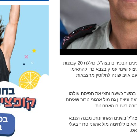
התוכנית הרב־שנתית שהוצגה שלשום לקצינים הבכירים בצה”ל, כוללת 20 קבוצות
צוע שינוי עמוק בצבא כדי להתאימו
ם אויב שונה לחלוטין מהצבאות
 במשך כשעה וחצי את תפיסת עולמו
 וניצחון גם מול ארגוני טרור שאיתם
רה בשנים האחרונות.
בצה”ל בשנים האחרונות, מבנה הצבא
תאים ללחימה מול ארגוני טרור בעלי
אס.
יצחון ברור גם מול צבאות טרור אלה. גם
בנת של התמודדות צבא סדיר מול צבאות
ך העימותים הצבאיים ולהגיע להכרעה