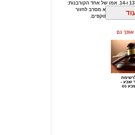
ן אותך גם
וגורמים עברייניים, במטרה להגביר את
על ביטחונו של הציבור בכל מקום שבו
רשימת
ר שבע -
בע נט
 הזכויות בצילומים המגיעים לידינו. אם זיהיתים
נות אלינו ולבקש לחדול מהשימוש באמצעות כתובת
 שהתרחש לאחרונה בעיר
שישי האחרון, סמוך
לשעה 02:30 לפנות בוקר, חזרו שני נערים כבני 15.5