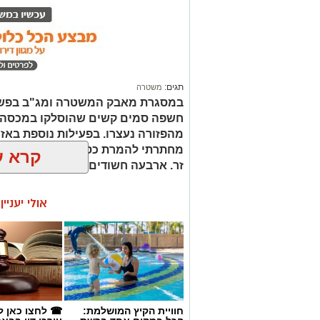
מחתרתי להמרת כספים שנוהל מתוך ר
זר. ארבעה חשודים נעצרו בסך הכל.
קרא ע
אולי יעניי
חוויית הקיץ המושלמת:
☎ לחצו כאן ל
הכל במקום אחד ברשת
עורכי דין בבא
הקאנטרי- חודשיים +
אינדקס באר ש
חודש מתנה (כולל
החגים!)
קרדיט: משטרת ישראל