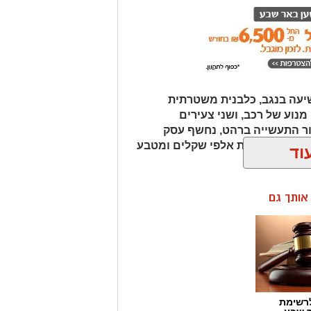
כב ובו עשרות אלפי שקלים ומטבע
וד
ן אותך גם
רשימת
ר שבע -
בע נט