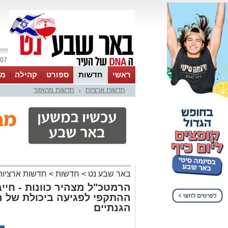
07 אוגוסט 2026 / 06:58
ראשי
חדשות
ספורט
קהילה
מג
חדשות ארציות
חדשות מהאזור
עסקים
טיפים והמלצות
|
באר שבע נט
>
חדשות
>
חדשות ארציות
הרמטכ"ל מצהיר כוונות - חי
ההתקפי לפגיעה ביכולת של ה
הגנתיים
מנהל האתר
12.06.19 / 11:48