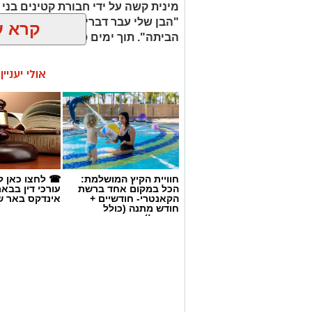
אולי יעניי
התקפית נגד עבירות סמים, פשיעה כלכלית 
המשילות, לסכל פעילות עבריינית ולשמור 
יפעלו הכוחות.
חוויית הקיץ המושלמת:
☎ לחצו כאן ל
הכל במקום אחד ברשת
עורכי דין בבא
הקאנטרי- חודשיים +
אינדקס באר ש
חודש מתנה (כולל
החגים!)
אנו מכבדים זכויות יוצרים ועושים מאמץ לאתר את בעלי
בפרסומינו צילום שיש לכם זכויות בו, אתם רשאים לפ
המייל:ram@isnet.co.il
צילום: shutterstock אילוסטרציה
אינדקס העסקים של באר שבע נט
אירוע פלילי חמור ומזעזע
נחשף כעת לראשונה. בליל 