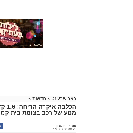
באר שבע נט
>
חדשות
>
הכלבה
מנוע של רכב בצומת בית קמ
רותם שרון
06.08.26 / 19:00
תגים:
משטרה
במסגרת מאבק המשטרה ומג"ב בפשי
חשפה סמים קשים שהוסלקו במכסה מנ
מהפזורה נעצרו. בפעילות נוספת באז