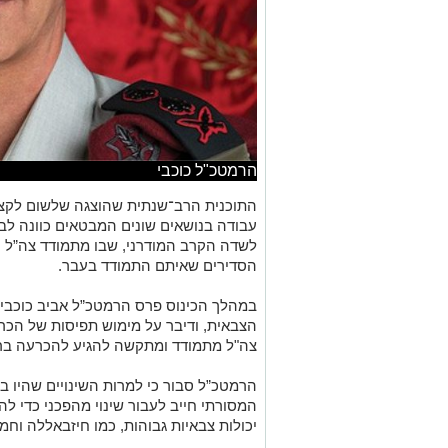
הרמטכ"ל כוכבי
עבודה בנושאים שונים המבטאים כוונה לבי
לשדה הקרב המודרני, שבו מתמודד צה”ל ע
הסדירים שאיתם התמודד בעבר.
במהלך הכינוס פרס הרמטכ”ל אביב כוכבי
הצבאית, ודיבר על מימוש תפיסות של הכרעה
צה"ל מתמודד ומתקשה להגיע להכרעה ברו
הרמטכ”ל סבור כי למרות השינויים שהיו 
המסורתי חייב לעבור שינוי מהפכני כדי לה
יכולות צבאיות גבוהות, כמו חיזבאללה וחמ
לשיטתו של כוכבי, ניתן להגיע להכרעה ולנ
בכינוס בגלילות חזר כוכבי על הבעיה המו
טרור, וטען שניתן לקצר משמעותית את מש
צבאית, גם מבלי לכבוש שטח לאורך זמן.