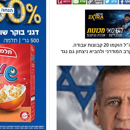
במסגרת התוכנית הרב־שנתית של צה”ל הוקמו 20 קבוצות עבודה.
המודרני ולהביא ניצחון גם נגד