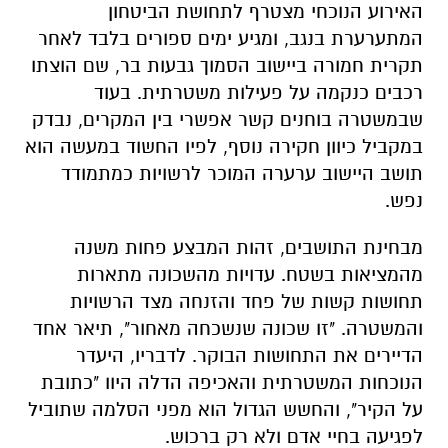
האירוע הנוכחי מצטרף לתחושת הביטחון
המתערערת בנגב, ומגיע ימים ספורים בלבד לאחר
תקרית חמורה ביישוב הסמוך גבעות בר, שם הוצתו
רכבים כנקמה על פעילות משטרתית. בעוד
שבמשטרה בוחנים קשר אפשרי בין המקרים, נבדק
במקביל כיוון חקירה נוסף, לפיו החשוד במעשה הוא
תושב היישוב ערערה המוכר לרשויות כמתמודד
נפש.
מבחינת התושבים, זהות המבצע פחות משנה
מהמציאות בשטח. עדויות מהשכונה מתארות
תחושות קשות של פחד והזנחה מצד הרשויות
והמשטרה. "זו שכונה שנשכחה מאחור", תיאר אחד
הדיירים את התחושות הבוקר. לדבריו, היעדר
הנוכחות המשטרתית והאכיפה הדלה היוו "כתובת
על הקיר", והחשש הגדול הוא מפני הסלמה שתוביל
לפגיעה בחיי אדם ולא רק ברכוש.