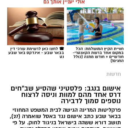
אולי יעניין אותך גם
תגים:
רמ''י
חוויית הקיץ המושלמת: הכל
☎ לחצו כאן לרשימת עורכי דין
במקום אחד ברשת הקאנטרי-
בבאר שבע - אינדקס באר שבע
חודשיים + חודש מתנה (כולל
נט
החגים!)
חדשות
אישום בנגב: פלסטיני שהסיע שב"חים
דרס אחד מהם למוות וניסה לרצוח
נוספים סמוך לדבירה
פרקליטות המדינה הגישה לבית המשפט המחוזי
בבאר שבע כתב אישום נגד באסל שואמרה (27),
תושב דורא ששהה בישראל בניגוד לחוק. על פי