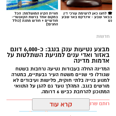
☎ לחצו כאן לרשימת עורכי דין
חוויית הקיץ המושלמת: הכל
בבאר שבע - אינדקס באר שבע
במקום אחד ברשת הקאנטרי-
נט
חודשיים + חודש מתנה (כולל
החגים!)
חדשות
מבצע נטיעות ענק בנגב: כ-6,000 דונם
באזור ואדי ענים למניעת השתלטות על
אדמות מדינה
המדינה החלה בעבודות נטיעה נרחבות בשטח
שגודלו פי שניים משטח העיר גבעתיים, במטרה
למנוע בנייה בלתי חוקית, פלישות ועיבודים לא
מורשים בנגב. המהלך נועד גם להגן על התוואי
המתוכנן להרחבת כביש 6 דרומה.
רותם שרון / 11:32 08.08.26
קרא עוד