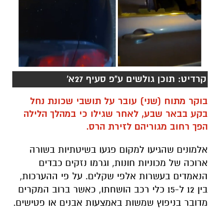
קרדיט: תוכן גולשים ע"פ סעיף 27א'
בוקר מתוח (שני) עובר על תושבי שכונת נחל
בקע בבאר שבע, לאחר שגילו כי במהלך הלילה
הפך רחוב מגוריהם לזירת הרס.
אלמונים שהגיעו למקום פגעו בשיטתיות בשורה
ארוכה של מכוניות חונות, וגרמו נזקים כבדים
הנאמדים בעשרות אלפי שקלים. על פי ההערכות,
בין 12 ל-15 כלי רכב הושחתו, כאשר ברוב המקרים
מדובר בניפוץ שמשות באמצעות אבנים או פטישים.