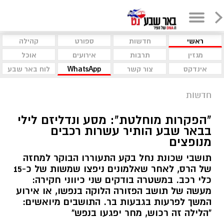
ראשי
חדשות
ספורט
קהילה
מגזין
תרבות
אירועים
אוכל
אינדקס
צור קשר
WhatsApp
לוח באר שבע
חדשות
"הפקרות מוחלטת": מסע ונדליזם לילי
בבאר שבע הותיר עשרות רכבים
מנופצים
תושבי שכונת נחל בקע התעוררו הבוקר למחזה
של הרס, לאחר שאלמונים ניפצו שמשות של כ-15
כלי רכב. במשטרה בודקים שני כיווני חקירה:
מעשה של תושב הפזורה הלוקה בנפשו, או אירוע
המשך לפרעות בגבעות בר. התושבים מיואשים:
"הלילה זה רכוש, מחר יפגעו בנפש"