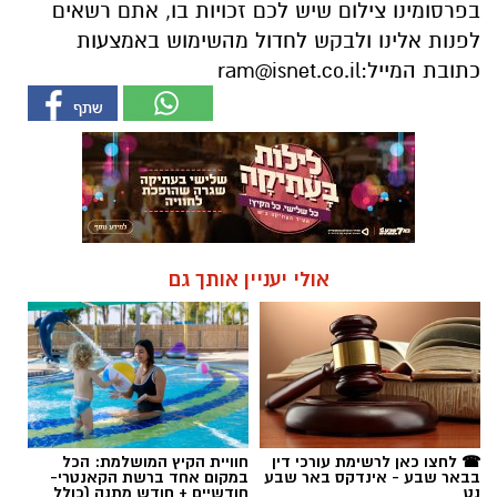
אולי יעניין אותך גם
☎ לחצו כאן לרשימת עורכי דין
חוויית הקיץ המושלמת: הכל
בבאר שבע - אינדקס באר שבע
במקום אחד ברשת הקאנטרי-
נט
חודשיים + חודש מתנה (כולל
החגים!)
חדשות