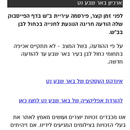
בב"ש.
על פי ההודעה, בשל המצב - לא תתקיים אכיפה
בתחומי כחול לבן בעיר באר שבע עד להודעה
חדשה.
אינדקס העסקים של באר שבע נט
להורדת אפליקציה של באר שבע נט לחצו כאן
אנו מכבדים זכויות יוצרים ועושים מאמץ לאתר את
בעלי הזכויות בצילומים המגיעים לידינו. אם זיהיתים
בפרסומינו צילום שיש לכם זכויות בו, אתם רשאים
לפנות אלינו ולבקש לחדול מהשימוש באמצעות
כתובת המייל:
ram@isnet.co.il