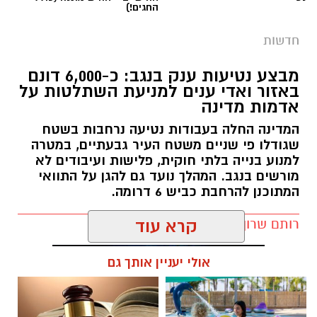
מבצע נטיעות ענק בנגב: כ-6,000 דונם
באזור ואדי ענים למניעת השתלטות על
אדמות מדינה
המדינה החלה בעבודות נטיעה נרחבות בשטח
שגודלו פי שניים משטח העיר גבעתיים, במטרה
למנוע בנייה בלתי חוקית, פלישות ועיבודים לא
מורשים בנגב. המהלך נועד גם להגן על התוואי
המתוכנן להרחבת כביש 6 דרומה.
רותם שרון / 11:32 08.08.26
קרא עוד
אולי יעניין אותך גם
תגים:
רמ''י
חוויית הקיץ המושלמת: הכל
☎ לחצו כאן לרשימת עורכי דין