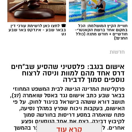
במקום אחד ברשת הקאנטרי-
בבאר שבע - אינדקס באר שבע
חודשיים + חודש מתנה (כולל
נט
החגים!)
חדשות
אישום בנגב: פלסטיני שהסיע שב"חים
דרס אחד מהם למוות וניסה לרצוח
נוספים סמוך לדבירה
פרקליטות המדינה הגישה לבית המשפט המחוזי
בבאר שבע כתב אישום נגד באסל שואמרה (27),
תושב דורא ששהה בישראל בניגוד לחוק. על פי
האישום, בעקבות ויכוח שפרץ במהלך נסיעה,
פתח שואמרה במסע דריסות בחורשה סמוך
לקיבוץ דבירה, רצח את אחד הנוסעים ופצע
קרדיט: רמ"י
אחרים. לאחר מכן נמלט מהזירה ונעצר בהמשך
קרא עוד
בבאר שבע.
המדינה, בהובלת החטיבה לשמירה על הקרקע
אולי יעניין אותך גם
ברשות מקרקעי ישראל (רמ"י), מחדשת בימים אלה
רותם שרון / 11:30 08.08.26
את עבודות הנטיעה באזור ואדי ענים שבנגב.