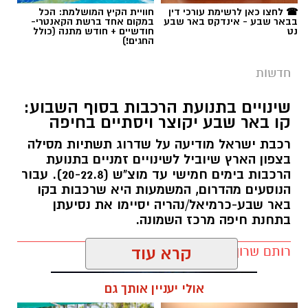
☎ לחצו כאן לרשימת עורכי דין
חוויית הקיץ המושלמת: הכל
בבאר שבע - אינדקס באר שבע
במקום אחד ברשת הקאנטרי-
נט
חודשיים + חודש מתנה (כולל
החגים!)
חדשות
שינויים בתנועת הרכבות בסוף השבוע:
קו באר שבע יקוצר ויסתיים בחיפה
רכבת ישראל מודיעה על שדרוג תשתיות מסילה
בצפון הארץ שיוביל לשינויים זמניים בתנועת
הרכבות בימים חמישי עד מוצ"ש (20-22.8). עבור
הנוסעים מהדרום, המשמעות היא שרכבות בקו
באר שבע-כרמיאל/נהריה יסיימו את נסיעתן
בתחנת חיפה מרכז השמונה.
רותם שרון / 16:30 09.08.26
קרא עוד
קרדיט: משטרת ישראל
אולי יעניין אותך גם
המאבק בפשיעה ובאלימות בחברה הערבית