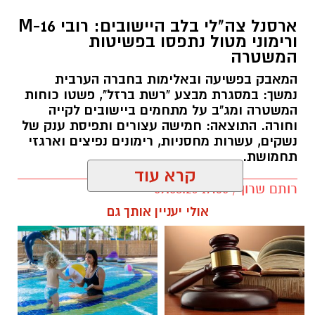
ארסנל צה"לי בלב היישובים: רובי M-16
ורימוני מטול נתפסו בפשיטות
המשטרה
המאבק בפשיעה ובאלימות בחברה הערבית
נמשך: במסגרת מבצע "רשת ברזל", פשטו כוחות
המשטרה ומג"ב על מתחמים ביישובים לקייה
וחורה. התוצאה: חמישה עצורים ותפיסת ענק של
נשקים, עשרות מחסניות, רימונים נפיצים וארגזי
תחמושת.
קרא עוד
רותם שרון / 17:35 09.08.26
אולי יעניין אותך גם
תגים:
משטרה