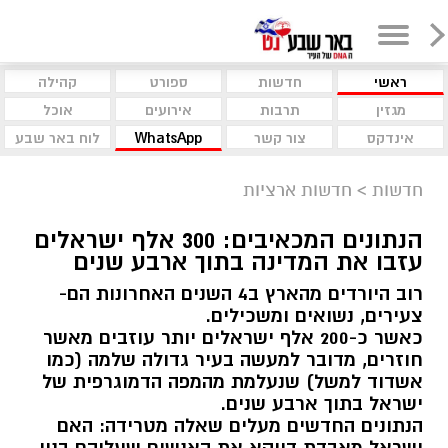
ראשי
חדשות
ספורט
קהילה
מגזין
תרבות
אירועים
אוכל
אינדקס
צור קשר
WhatsApp
לוח באר שבע
חדשות
>
חדשות ארציות
הנתונים המכאיבים: 300 אלף ישראלים
עזבו את המדינה בתוך ארבע שנים
רוב היורדים מהארץ ב4 השנים האחרונות הם-
צעירים, נשואים ומשכילים.
כאשר כ-200 אלף ישראלים יותר עוזבים מאשר
חוזרים, מדובר למעשה בעיר גדולה שלמה (כמו
אשדוד למשל) שנעלמת מהמפה הדמוגרפית של
ישראל בתוך ארבע שנים.
הנתונים החדשים מעלים שאלה מטרידה: האם