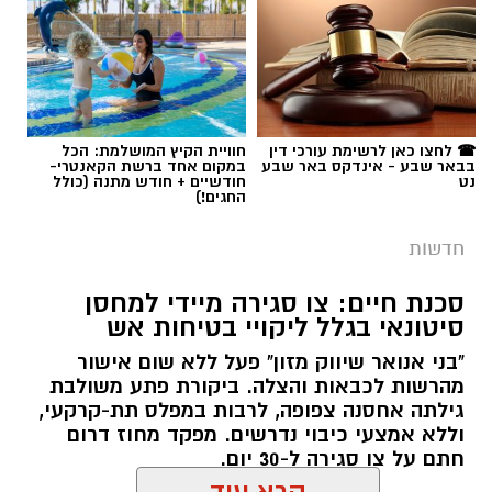
נמשך. במסגרת מבצע "רשת ברזל" עליו הנחה
מפכ"ל המשטרה, המשיכו בסוף השבוע שוטרי
המחוז הדרומי ולוחמי מג"ב דרום בפעילות
תגים:
רכבת ישראל
אינטנסיבית נגד תופעות הירי והחזקת האמל"ח
הבלתי חוקי.
☎ לחצו כאן לרשימת עורכי דין
חוויית הקיץ המושלמת: הכל
הפעילות מתמקדת באיתור נשקים, סיכול אירועי ירי
בבאר שבע - אינדקס באר שבע
במקום אחד ברשת הקאנטרי-
נט
חודשיים + חודש מתנה (כולל
ומניעת הסלמה בסכסוכים אלימים, במטרה להנחית
החגים!)
מכה על מחוללי הפשיעה באזור ולחזק את ביטחון
חדשות
הציבור.
סכנת חיים: צו סגירה מיידי למחסן
בהמשך ישיר לאירועי הירי החמורים שהרעידו את
סיטונאי בגלל ליקויי בטיחות אש
האזור במהלך סוף השבוע, פשטו שוטרי תחנת
"בני אנואר שיווק מזון" פעל ללא שום אישור
העיירות, לוחמי יחידת סה"ר ולוחמי מג"ב דרום על
מהרשות לכבאות והצלה. ביקורת פתע משולבת
מתחמים ביישוב לקייה. במהלך החיפושים היזומים
קרדיט - רכבת ישראל
גילתה אחסנה צפופה, לרבות במפלס תת-קרקעי,
לאיתור אמצעי לחימה, רשמו הכוחות תפיסה
וללא אמצעי כיבוי נדרשים. מפקד מחוז דרום
רכבת ישראל ממשיכה בעבודות לשדרוג תשתיות
משמעותית של נשק ותחמושת צה"לית, שכללה שני
חתם על צו סגירה ל-30 יום.
המסילה, במטרה לשפר את השירות ואת בטיחות
רובי סער מסוג M-16, 45 מחסניות תואמות לנשק וכן