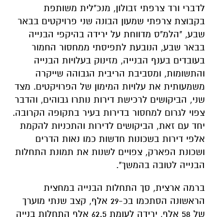
לדברי ורד צרפתי זבולון, מנכ"לית משותפת
בקבוצת צרפתי שמעון הבונה שני פרויקטים בבאר
שבע, "הלמ"ס מדווחת על ירידה בהיקפי הבנייה
בבאר שבע, הנובעת לתפיסתי ממחסור החמור
בעובדים בענף הבנייה, מזינוק בעלויות הבנייה
והתשומות, ומסביבת הריבית הגבוהה שייקרה
משמעותית את עלויות המימון של הפרויקטים. מצד
שני, הביקושים לרכישת דירות נותרו גבוהים, והדבר
צפוי לגרום למחסור בדירות בעיר בתקופה הקרובה.
יחד עם זאת, הביקושים לדירות והתכניות להקמת
אלפי דירות בשכונות חדשות כמו נאות הדרים
ושכונת הפארק, צפויים לשנות את תמונת התחלות
הבנייה לטובה בהמשך".
ברמה ארצית, סך התחלות הבנייה במחצית
הראשונה הסתכמו בכ-29 אלף, קצב שנתי מוערך
של 58 אלף, ירידה לעומת 62.5 אלף התחלות בנייה