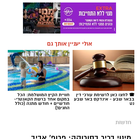
אולי יעניין אותך גם
☎ לחצו כאן לרשימת עורכי דין
חוויית הקיץ המושלמת: הכל
בבאר שבע - אינדקס באר שבע
במקום אחד ברשת הקאנטרי-
נט
חודשיים + חודש מתנה (כולל
החגים!)
חדשות
מינוי בכיר בסורוקה: פרופ' אביב