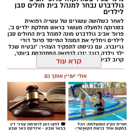
גולדברט נבחר למנהל בית חולים סבן
לילדים
לאחר כשלושה עשורים של עשייה רפואית
בסורוקה ולמעלה מעשור בראש מחלקת ילדים ב',
פרופ' אביב גולדברט מונה למנהל בית החולים סבן
לילדים ויחליף את המנהל המייסד פרופ' דודי
גרינברג. עם כניסתו לתפקיד הצהיר: "נבטיח שכל
ילד וילדה בנגב יזכו לרפואה המתקדמת ביותר,
קרוב לבית".
קרא עוד
רותם שרון / 19:10 07.08.26
אולי יעניין אותך גם
תגים:
פרופ' אביב גולדברט
חוויית הקיץ המושלמת: הכל
☎ לחצו כאן לרשימת עורכי דין
במקום אחד ברשת הקאנטרי-
בבאר שבע - אינדקס באר שבע