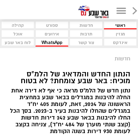
ראשי
חדשות
ספורט
קהילה
מגזין
תרבות
אירועים
אוכל
אינדקס
צור קשר
WhatsApp
לוח באר שבע
חדשות
הנתון החדש והמדאיג של הלמ"ס
מוכיח: באר שבע צומחת? לא בטוח
נתון חדש של הלמ"ס מראה כי אף לא דירה אחת
החלה להיבנות במגדלים בבאר שבע במחצית
הראשונה של 2024, זאת, לעומת 405 יח"ד
במגדלים שהחלו להיבנות בעיר ב-2023. בסך הכל
החלו להיבנות בבאר שבע 242 דירות חדשות
(קצב שנתי מוערך של 484 יח"ד), צניחה בקצב
לעומת 930 דירות בשנה הקודמת