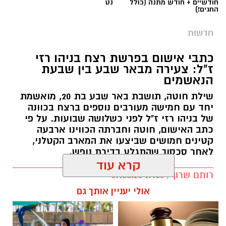
חודשיים + חודש מתנה (כולל
נט
החגים!)
חדשות
כתבי אישום בפרשת רצח בניהו רזי
ז"ל: צעירה מבאר שבע בין שבעת
הנאשמים
שילת חוטה, תושבת באר שבע בת 20, מואשמת
יחד עם חמישה מעורבים נוספים ברצח בכוונה
של בניהו רזי ז"ל לפני כשלושה שבועות. על פי
כתב האישום, חוטה וחברתה הכווינו ארבעה
קטינים חמושים שביצעו את המארב הקטלני,
לאחר סכסוך שהתגלע בדירת נופש.
קרא עוד
קרדיט: סורוקה
רותם שרון / 19:06 07.08.26
אולי יעניין אותך גם
המרכז הרפואי האוניברסיטאי סורוקה מקבוצת
כללית הודיע על מינויו של פרופ' אביב גולדברט
למנהל בית החולים סבן לילדים. פרופ' גולדברט