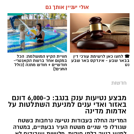
אולי יעניין אותך גם
☎ לחצו כאן לרשימת עורכי דין
חוויית הקיץ המושלמת: הכל
בבאר שבע - אינדקס באר שבע
במקום אחד ברשת הקאנטרי-
נט
חודשיים + חודש מתנה (כולל
החגים!)
חדשות
מבצע נטיעות ענק בנגב: כ-6,000 דונם
באזור ואדי ענים למניעת השתלטות על
אדמות מדינה
המדינה החלה בעבודות נטיעה נרחבות בשטח
שגודלו פי שניים משטח העיר גבעתיים, במטרה
למנוע בנייה בלתי חוקית, פלישות ועיבודים לא