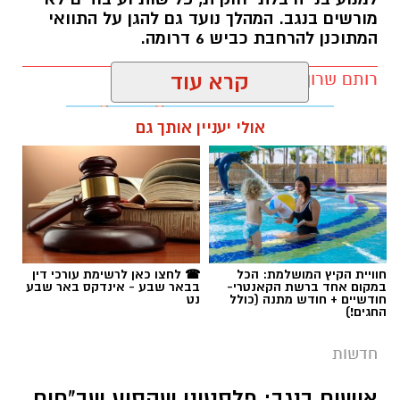
מורשים בנגב. המהלך נועד גם להגן על התוואי
המתוכנן להרחבת כביש 6 דרומה.
רותם שרון / 11:32 08.08.26
קרא עוד
אולי יעניין אותך גם
תגים:
רמ''י
חוויית הקיץ המושלמת: הכל
☎ לחצו כאן לרשימת עורכי דין
במקום אחד ברשת הקאנטרי-
בבאר שבע - אינדקס באר שבע
חודשיים + חודש מתנה (כולל
נט
החגים!)
חדשות
אישום בנגב: פלסטיני שהסיע שב"חים