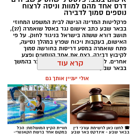
דרס אחד מהם למוות וניסה לרצוח
נוספים סמוך לדבירה
פרקליטות המדינה הגישה לבית המשפט המחוזי
בבאר שבע כתב אישום נגד באסל שואמרה (27),
תושב דורא ששהה בישראל בניגוד לחוק. על פי
האישום, בעקבות ויכוח שפרץ במהלך נסיעה,
פתח שואמרה במסע דריסות בחורשה סמוך
לקיבוץ דבירה, רצח את אחד הנוסעים ופצע
קרדיט: רמ"י
אחרים. לאחר מכן נמלט מהזירה ונעצר בהמשך
קרא עוד
בבאר שבע.
המדינה, בהובלת החטיבה לשמירה על הקרקע
אולי יעניין אותך גם
ברשות מקרקעי ישראל (רמ"י), מחדשת בימים אלה
רותם שרון / 11:30 08.08.26
את עבודות הנטיעה באזור ואדי ענים שבנגב.
הפעילות, המבוצעת בפועל על ידי קק"ל ומאובטחת
על ידי משטרת ישראל, מקיפה שטח עצום של
כ-6,000 דונם – פי שניים בקירוב משטחה של העיר
גבעתיים. העבודות מתבצעות כחלק מפעילות
תגים:
משטרה
☎ לחצו כאן לרשימת עורכי דין
חוויית הקיץ המושלמת: הכל
רציפה ועקבית המתקיימת מזה למעלה משלושה
בבאר שבע - אינדקס באר שבע
במקום אחד ברשת הקאנטרי-