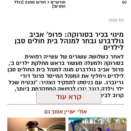
עשורים במטרה להגן על קרקעות המדינה באזור
נט
חודשיים + חודש מתנה (כולל
החגים!)
הדרום.
חדשות
ברשות מקרקעי ישראל מדגישים כי אסטרטגיית
הנטיעות הוכחה לאורך השנים ככלי יעיל במיוחד
מינוי בכיר בסורוקה: פרופ' אביב
גולדברט נבחר למנהל בית חולים סבן
לשמירה על הקרקעות. מטרתו המרכזית של
לילדים
המבצע הנוכחי היא למנוע פלישות לשטחים
פתוחים, לעצור עיבודים חקלאיים בלתי מורשים
לאחר כשלושה עשורים של עשייה רפואית
בסורוקה ולמעלה מעשור בראש מחלקת ילדים ב',
ולבלום ניסיונות לבנייה לא חוקית. בנוסף, הנטיעות
פרופ' אביב גולדברט מונה למנהל בית החולים סבן
מסייעות בהגנה על תשתיות לאומיות עתידיות
לילדים ויחליף את המנהל המייסד פרופ' דודי
במרחב, ובראשן שמירה הרמטית על התוואי
גרינברג. עם כניסתו לתפקיד הצהיר: "נבטיח שכל
המיועד להרחבת כביש 6 לכיוון דרום.
ילד וילדה בנגב יזכו לרפואה המתקדמת ביותר,
קרוב לבית".
קרא עוד
שירה תם, מנהלת החטיבה לשמירה על הקרקע
קרדיט - דוברות מרחב נגב
רותם שרון / 19:10 07.08.26
ברשות מקרקעי ישראל, התייחסה לתחילת
אולי יעניין אותך גם
העבודות וציינה כי הרשות תמשיך לפעול כנאמן
לבית המשפט המחוזי בבאר שבע הוגש כתב אישום
הציבור לשמירה על קרקעות המדינה ולנקוט בכל
נגד באסל שואמרה, המייחס לו שורת עבירות