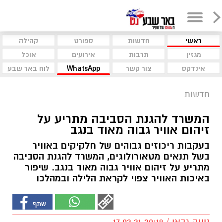
ראשי
חדשות
ספורט
קהילה
מגזין
תרבות
אירועים
אוכל
אינדקס
צור קשר
WhatsApp
לוח באר שבע
חדשות
המשרד להגנת הסביבה מתריע על
זיהום אוויר גבוה מאוד בנגב
בעקבות ריכוזים גבוהים של חלקיקים באוויר
בשל תנאים מטאורולוגים, המשרד להגנת הסביבה
מתריע על זיהום אוויר גבוה מאוד בנגב. שיפור
באיכות האוויר צפוי לקראת הלילה ובמהלכו
נועה גבאי / 20:19 17.02.21