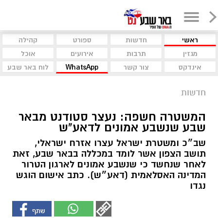
ראשי
חדשות
ספורט
קהילה
מגזין
תרבות
אירועים
אוכל
אינדקס
צור קשר
WhatsApp
לוח באר שבע
חדשות
המשטרה חשפה: נעצר סטודנט מבאר
שבע שנשבע אמונים לדאע"ש
שב״כ ומשטרת ישראל עצרו אזרח ישראלי,
תושב הצפון אשר לומד במכללה בבאר שבע, זאת
לאחר שנחשד כי שנשבע אמונים לארגון הטרור
המדינה האסלאמית (דאע״ש). כתב אישום הוגש
נגדו