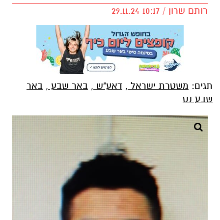
רותם שרון / 10:17 29.11.24
תגים:
משטרת ישראל
,
דאע"ש
,
באר שבע
,
באר
שבע נט