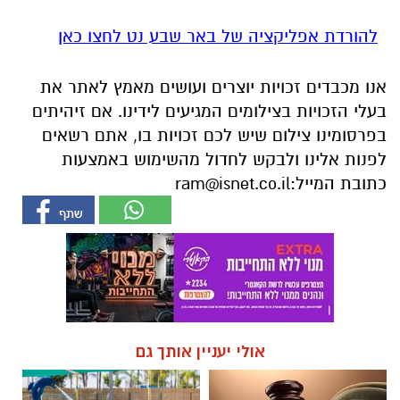
להורדת אפליקציה של באר שבע נט לחצו כאן
אנו מכבדים זכויות יוצרים ועושים מאמץ לאתר את
בעלי הזכויות בצילומים המגיעים לידינו. אם זיהיתים
בפרסומינו צילום שיש לכם זכויות בו, אתם רשאים
לפנות אלינו ולבקש לחדול מהשימוש באמצעות
כתובת המייל:
ram@isnet.co.il
אולי יעניין אותך גם