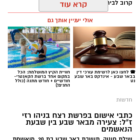
קרוב לבית".
קרא עוד
רותם שרון / 19:10 07.08.26
אולי יעניין אותך גם
תגים:
פרופ' אביב גולדברט
☎ לחצו כאן לרשימת עורכי דין
חוויית הקיץ המושלמת: הכל
בבאר שבע - אינדקס באר שבע
במקום אחד ברשת הקאנטרי-
נט
חודשיים + חודש מתנה (כולל
החגים!)
חדשות
כתבי אישום בפרשת רצח בניהו רזי
ז"ל: צעירה מבאר שבע בין שבעת
הנאשמים
שילת חוטה, תושבת באר שבע בת 20, מואשמת