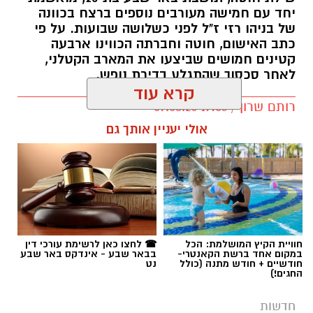
יחד עם חמישה מעורבים נוספים ברצח בכוונה
של בניהו רזי ז"ל לפני כשלושה שבועות. על פי
כתב האישום, חוטה וחברתה הכווינו ארבעה
קטינים חמושים שביצעו את המארב הקטלני,
לאחר סכסוך שהתגלע בדירת נופש.
קרא עוד
קרדיט: סורוקה
רותם שרון / 19:06 07.08.26
אולי יעניין אותך גם
המרכז הרפואי האוניברסיטאי סורוקה מקבוצת
כללית הודיע על מינויו של פרופ' אביב גולדברט
למנהל בית החולים סבן לילדים. פרופ' גולדברט
נכנס לנעליו של פרופ' דודי גרינברג, המנהל המייסד
של בית החולים, שהוביל לאורך שנים את החטיבה
תגים:
רצח בניהו רזי ז"ל
לרפואת ילדים ופעל רבות לקידום התחום בסורוקה
ובנגב כולו.
חוויית הקיץ המושלמת: הכל
☎ לחצו כאן לרשימת עורכי דין
במקום אחד ברשת הקאנטרי-
בבאר שבע - אינדקס באר שבע
חודשיים + חודש מתנה (כולל
נט
החגים!)
פרופ' גולדברט (תושב להבים, נשוי ואב לארבעה)
הוא מומחה ברפואת ילדים ובמחלות ריאה בילדים.
חדשות