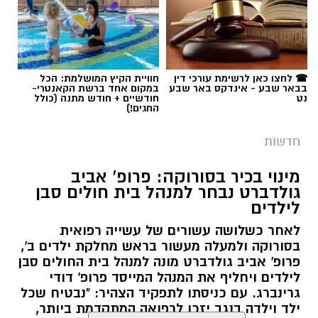
☎ לחצו כאן לרשימת עורכי דין
חוויית הקיץ המושלמת: הכל
בבאר שבע - אינדקס באר שבע
במקום אחד ברשת הקאנטרי-
נט
חודשיים + חודש מתנה (כולל
החגים!)
חדשות
מינוי בכיר בסורוקה: פרופ' אביב
גולדברט נבחר למנהל בית חולים סבן
לילדים
לאחר כשלושה עשורים של עשייה רפואית
בסורוקה ולמעלה מעשור בראש מחלקת ילדים ב',
פרופ' אביב גולדברט מונה למנהל בית החולים סבן
לילדים ויחליף את המנהל המייסד פרופ' דודי
גרינברג. עם כניסתו לתפקיד הצהיר: "נבטיח שכל
ילד וילדה בנגב יזכו לרפואה המתקדמת ביותר,