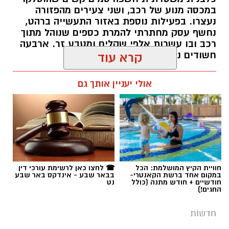
חשודים נעצרו בסך הכל.
קרא עוד
רותם שרון / 19:00 06.08.26
אולי יעניין אותך גם
תגים:
משטרה
חוויית הקיץ המושלמת: הכל
☎ לחצו כאן לרשימת עורכי דין
במקום אחד ברשת הקאנטרי-
בבאר שבע - אינדקס באר שבע
חודשיים + חודש מתנה (כולל
נט
החגים!)
חדשות
פרסום ראשון: בני 13 ו-14 חשודים
במעשי סדום קשים וצילום ההתעללות
בנערים בפארק בב''ש
מערכת "באר שבע נט" חושפת פרטים מחרידים