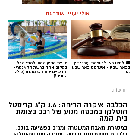
☎ לחצו כאן לרשימת עורכי דין
חוויית הקיץ המושלמת: הכל
בבאר שבע - אינדקס באר שבע
במקום אחד ברשת הקאנטרי-
נט
חודשיים + חודש מתנה (כולל
החגים!)
חדשות
הכלבה איקרה הריחה: 1.6 ק"ג קריסטל
הוסלקו במכסה מנוע של רכב בצומת
בית קמה
במסגרת מאבק המשטרה ומג"ב בפשיעה בנגב,
כלבנית משטרתית חשפה סמים קשים שהוסלקו
במכסה מנוע של רכב, ושני צעירים מהפזורה
נעצרו. בפעילות נוספת באזור התעשייה ברהט,
נחשף עסק מחתרתי להמרת כספים שנוהל מתוך
רכב ובו עשרות אלפי שקלים ומטבע זר. ארבעה