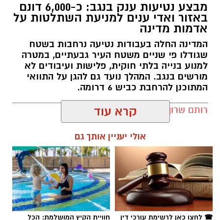
מבצע נטיעות ענק בנגב: כ-6,000 דונם
באזור ואדי ענים למניעת השתלטות על
אדמות מדינה
המדינה החלה בעבודות נטיעה נרחבות בשטח
שגודלו פי שניים משטח העיר גבעתיים, במטרה
למנוע בנייה בלתי חוקית, פלישות ועיבודים לא
מורשים בנגב. המהלך נועד גם להגן על התוואי
המתוכנן להרחבת כביש 6 דרומה.
רותם שרון / 11:32 08.08.26
קרא עוד
אולי יעניין אותך גם
תגים:
רמ''י
☎ לחצו כאן לרשימת עורכי דין
חוויית הקיץ המושלמת: הכל