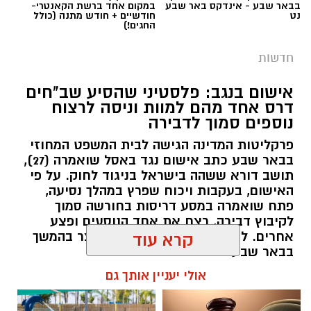
בבאר שבע - אינדקס באר שבע
במקום אחד ברשת הקאנטרי-
נט
חודשיים + חודש מתנה (כולל
החגים!)
חדשות
אישום בנגב: פלסטיני שהסיע שב"חים
דרס אחד מהם למוות וניסה לרצוח
נוספים סמוך לדבירה
פרקליטות המדינה הגישה לבית המשפט המחוזי
בבאר שבע כתב אישום נגד באסל שואמרה (27),
תושב דורא ששהה בישראל בניגוד לחוק. על פי
האישום, בעקבות ויכוח שפרץ במהלך נסיעה,
פתח שואמרה במסע דריסות בחורשה סמוך
לקיבוץ דבירה, רצח את אחד הנוסעים ופצע
קרדיט: רמ"י
אחרים. לאחר מכן נמלט מהזירה ונעצר בהמשך
קרא עוד
בבאר שבע.
המדינה, בהובלת החטיבה לשמירה על הקרקע
אולי יעניין אותך גם
ברשות מקרקעי ישראל (רמ"י), מחדשת בימים אלה
רותם שרון / 11:30 08.08.26
את עבודות הנטיעה באזור ואדי ענים שבנגב.