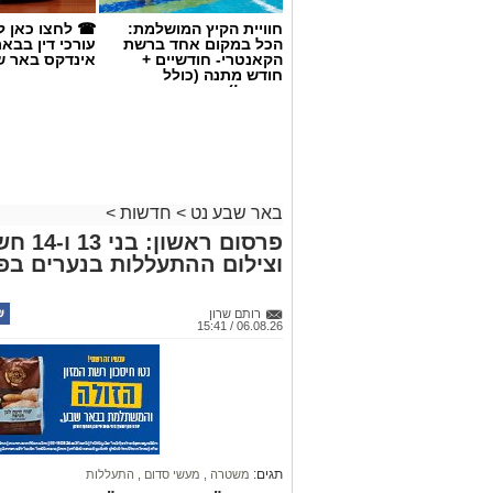
חוויית הקיץ המושלמת:
☎ לחצו כאן ל
הכל במקום אחד ברשת
עורכי דין בבא
הקאנטרי- חודשיים +
אינדקס באר ש
חודש מתנה (כולל
החגים!)
קרדיט: משטרת ישראל
באר שבע נט
>
חדשות
>
פרסום 
שוטרי המחוז הדרומי ולוח
וצילום ההתעללות בנערים בפ
מג"ב ממשיכים להנחית מכ
בנגב, עם שתי תפיסות מש
רותם שרון
06.08.26 / 15:41
האחרונות. במסגרת פעילות
כוחות מג"ב יחד עם שוטרי 
חשוד בצומת בית קמה.
בחיפוש שנערך ברכב, בעזרתה של הכלבה 
תגים:
משטרה
,
מעשי סדום
,
התעללות