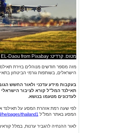
מטוס. קרדיט: Bilal EL-Daou from Pixabay
מזה מספר חודשים מנוהלים בזירת תאילנד 
הישראלים, בשותפות גורמי הביטחון בתאיל
בעקבות מידע עדכני ולאור החשש הגוב
תאילנד המל"ל קורא לציבור הישראלי 
לעדכונים מטעמו בנושא.
לפי שעה רמת אזהרת המסע על תאילנד אי
המסע באתר המל"ל
thailand1
l/he/pages/
לאור ההנחיה להגביר ערנות, במלל קוראי