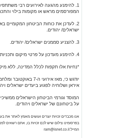
1. להימנע מהגעה לאירועים רבי משתתפי
המפורסמים מראש או מקומות בילוי והתכנ
2. לעדכן את כוחות הביטחון המקומיים ב
ישראלים/ יהודים.
3. להצניע סממנים ישראלים/ יהודים.
4. להימנע מעדכון על פרטי מיקום ותכניות נסיעה ברשתות החברתיות.
*נחיות אלו תקפות לכלל המדינה, ללא מיקו
יודגש כי, מאז אירועי ה-
איראן ושלוחיה לפגוע ביעדים ישראלים ויה
המוסד וגורמי הביטחון הישראלים ממשיכי
על ביטחונם של ישראלים ויהודים.
אנו מכבדים זכויות יוצרים ועושים מאמץ לאתר את בעלי
בפרסומינו צילום שיש לכם זכויות בו, אתם רשאים לפ
המייל:
ram@isnet.co.il