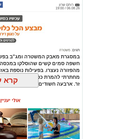
רותם שרון
06.08.26 / 19:00
תגים:
משטרה
במסגרת מאבק המשטרה ומג"ב בפשי
חשפה סמים קשים שהוסלקו במכסה מנ
מהפזורה נעצרו. בפעילות נוספת באז
מחתרתי להמרת כספים שנוהל מתוך ר
קרא ע
זר. ארבעה חשודים נעצרו בסך הכל.
אולי יעניי