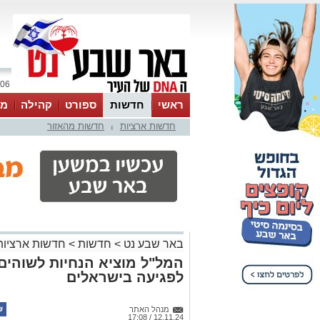
06 אוגוסט 2026 / 19:00
ראשי
חדשות
ספורט
קהילה
מג
חדשות ארציות
חדשות מהאזור
עסקים
טיפים והמלצות
|
באר שבע נט
>
חדשות
>
חדשות ארציות
המל"ל מוציא הנחיות לשוהי
לפגיעה בישראלים
מנהל האתר
12.11.24 / 17:08