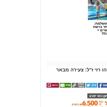
מושלמת:
חד ברשת
יים +
ולל
 רזי ז"ל: צעירה מבאר
ת כללית הודיע על מינויו של פרופ'
ים. פרופ' גולדברט נכנס לנעליו של
ת החולים, שהוביל לאורך שנים את