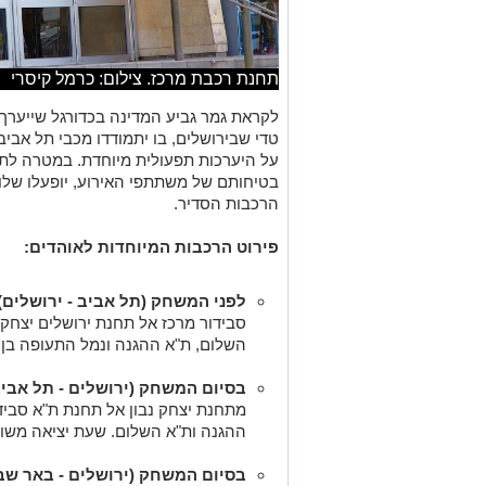
תחנת רכבת מרכז. צילום: כרמל קיסרי
טדי שבירושלים, בו יתמודדו מכבי תל אבי
על היערכות תפעולית מיוחדת. במטרה לתת
בטיחותם של משתתפי האירוע, יופעלו שלוש
הרכבות הסדיר.
פירוט הרכבות המיוחדות לאוהדים:
לפני המשחק (תל אביב - ירושלים)
סבידור מרכז אל תחנת ירושלים יצחק 
השלום, ת"א ההגנה ונמל התעופה בן גו
בסיום המשחק (ירושלים - תל אביב
מתחנת יצחק נבון אל תחנת ת"א סביד
ההגנה ות"א השלום. שעת יציאה משו
בסיום המשחק (ירושלים - באר שב