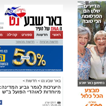
08 אוגוסט 2026 / 10:07
ראשי
חדשות
ספורט
קהילה
מג
חדשות ארציות
חדשות מהאזור
עסקים
טיפים והמלצות
|
באר שבע נט
>
חדשות
>
היערכות לגמר גביע המדינה:
מיוחדות לאוהדי הפועל ב"ש
רותם שרון
25.05.26 / 13:57