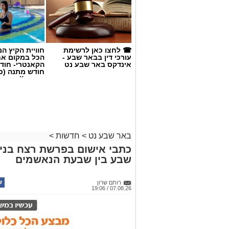
☎ לחצו כאן לרשימת
חוויית הקיץ ה
עורכי דין בבאר שבע -
הכל במקום א
אינדקס באר שבע נט
הקאנטרי- חודש
חודש מתנה (כ
החגים!)
באר שבע נט
>
חדשות
>
כתבי אישום בפרשת רצח בניהו
שבע בין שבעת הנאשמים
קרדיט: סורוקה
רותם שרון
07.08.26 / 19:06
המרכז הרפואי האוניברסיטאי סורוקה מקבוצ
אביב גולדברט למנהל בית החולים סבן לילד
פרופ' דודי גרינברג, המנהל המייסד של בי