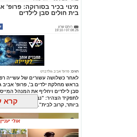
מינוי בכיר בסורוקה: פרופ' 
בית חולים סבן לילדים
רותם שרון
07.08.26 / 19:10
תגים:
פרופ' אביב גולדברט
לאחר כשלושה עשורים של עשייה רפו
בראש מחלקת ילדים ב', פרופ' אביב 
סבן לילדים ויחליף את המנהל המייסד 
לתפקיד הצהיר: "נבטיח שכל ילד ויל
קרא ע
ביותר, קרוב לבית".
אולי יעניי