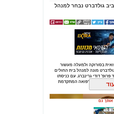
אביב גולדברט נבחר למנהל
אית בסורוקה ולמעלה מעשור
גולדברט מונה למנהל בית החולים
פרופ' דודי גרינברג. עם כניסתו
דה בנגב יזכו לרפואה המתקדמת
וד
ן אותך גם