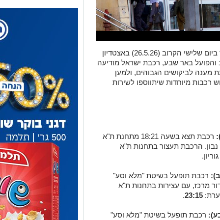
לקראת גמר גביע המדינה בכדורגל שייערך ביום שלישי הקרוב (26.5.26) באצטדיון
ב והפועל באר שבע, רכבת ישראל מודיעה
 מענה לביקושים הגבוהים, ולמען
 רכבות מיוחדות שיתווספו לשירות
:
רכבת תצא בשעה 18:21 מתחנת ת"א
נבון. הרכבת תעצור בתחנות ת"א
ריון.
):
רכבת תופעל בשיטת "מלא וסע"
ור מרכז, עם עצירות בתחנות ת"א
ערת:
23:15
.
ע):
רכבת תופעל בשיטת "מלא וסע"