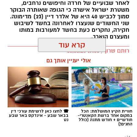
לאחר שבועיים של חרדה וחיפושים נרחבים,
משטרת ישראל אישרה כי הגופה שאותרה הבוקר
סמוך לכביש 40 היא של אלדר דיין (23) מדימונה.
שני החשודים שנעצרו לאחרונה בחשד לשיבוש
חקירה, נחקרים כעת בחשד למעורבות במותו
ומעצרם הוארך.
קרא עוד
רותם שרון / 19:00 06.08.26
אולי יעניין אותך גם
תגים:
אלדר דיין
חוויית הקיץ המושלמת: הכל
☎ לחצו כאן לרשימת עורכי דין
במקום אחד ברשת הקאנטרי-
בבאר שבע - אינדקס באר שבע
חודשיים + חודש מתנה (כולל
נט
החגים!)