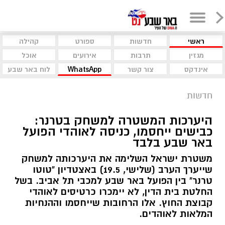
ראשי
חדשות
ספורט
קהילה
מגזין
תרבות
אירועים
אוכל
אינדקס
צור קשר
WhatsApp
לוח באר שבע
חדשות
היערכות המשטרה למשחק בטרנר:
כבישים ייחסמו, כניסה לאוהדי הפועל
באר שבע בלבד
משטרת ישראל השלימה את היערכותה למשחק
שייערך הערב (שלישי, 19.5) באצטדיון "טוטו
טרנר" בין הפועל באר שבע למכבי תל אביב. בשל
החלטת בית הדין, לא יימכרו כרטיסים לאוהדי
קבוצת החוץ. אלו הרחובות שייחסמו וההנחיות
המלאות לאוהדים.