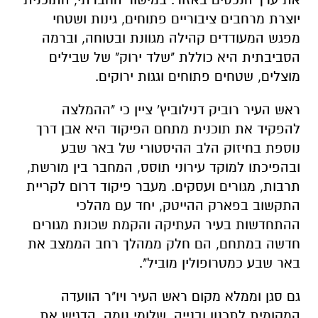
יוצרת מרחבים ציבוריים פתוחים, גינות ושטחי
מפגש המעודדים קהילה מגוונת ובטוחה, וברמה
הסביבתית היא כוללת "שלד ירוק" של שבילים
מוצלים, שטחים פתוחים וגגות ירוקים.
ראש העיר
רוביק דנילוביץ'
ציין כי "ההמלצה
להפקיד את תוכנית מתחם הפיקוד היא אבן דרך
נוספת בחיזוק הלב ההיסטורי של באר שבע
ובהפיכתו למוקד עירוני תוסס, המחבר בין מורשת,
תרבות, מגורים ועסקים. מעבר פיקוד דרום לקריית
התקשוב בפארק ההייטק, יחד עם מהלכי
ההתחדשות בעיר העתיקה והקמת שכונת מגורים
חדשה במתחם, הם חלק ממהלך רחב הממצב את
באר שבע כמטרופולין מוביל".
גם סגן וממלא מקום ראש העיר ויו"ר הוועדה
המקומית לתכנון ובנייה,
שלומי נומה
, הדגיש את