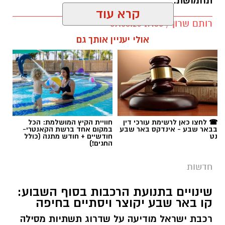
תחמושת.
קרא עוד
רותם שרון / 17:35 09.08.26
אולי יעניין אותך גם
תגים:
משטרה
☎ לחצו כאן לרשימת עורכי דין
חוויית הקיץ המושלמת: הכל
בבאר שבע - אינדקס באר שבע
במקום אחד ברשת הקאנטרי-
נט
חודשיים + חודש מתנה (כולל
החגים!)
חדשות
שינויים בתנועת הרכבות בסוף השבוע:
קו באר שבע יקוצר ויסתיים בחיפה
רכבת ישראל מודיעה על שדרוג תשתיות מסילה