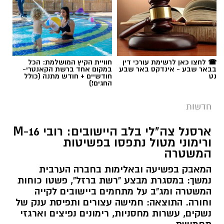
☎ לחצו כאן לרשימת עורכי דין
חוויית הקיץ המושלמת: הכל
בבאר שבע - אינדקס באר שבע
במקום אחד ברשת הקאנטרי-
נט
חודשיים + חודש מתנה (כולל
החגים!)
חדשות
ארסנל צה"לי בלב היישובים: רובי M-16
ורימוני מטול נתפסו בפשיטות
המשטרה
המאבק בפשיעה ובאלימות בחברה הערבית
נמשך: במסגרת מבצע "רשת ברזל", פשטו כוחות
המשטרה ומג"ב על מתחמים ביישובים לקייה
וחורה. התוצאה: חמישה עצורים ותפיסת ענק של
נשקים, עשרות מחסניות, רימונים נפיצים וארגזי