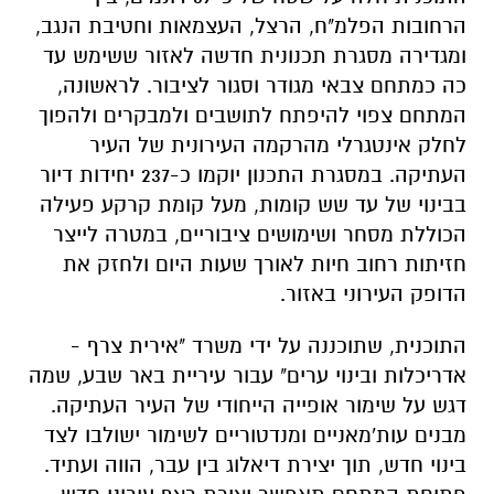
הרחובות הפלמ"ח, הרצל, העצמאות וחטיבת הנגב,
ומגדירה מסגרת תכנונית חדשה לאזור ששימש עד
כה כמתחם צבאי מגודר וסגור לציבור. לראשונה,
המתחם צפוי להיפתח לתושבים ולמבקרים ולהפוך
לחלק אינטגרלי מהרקמה העירונית של העיר
העתיקה. במסגרת התכנון יוקמו כ-237 יחידות דיור
בבינוי של עד שש קומות, מעל קומת קרקע פעילה
הכוללת מסחר ושימושים ציבוריים, במטרה לייצר
חזיתות רחוב חיות לאורך שעות היום ולחזק את
הדופק העירוני באזור.
התוכנית, שתוכננה על ידי משרד "אירית צרף -
אדריכלות ובינוי ערים" עבור עיריית באר שבע, שמה
דגש על שימור אופייה הייחודי של העיר העתיקה.
מבנים עות'מאניים ומנדטוריים לשימור ישולבו לצד
בינוי חדש, תוך יצירת דיאלוג בין עבר, הווה ועתיד.