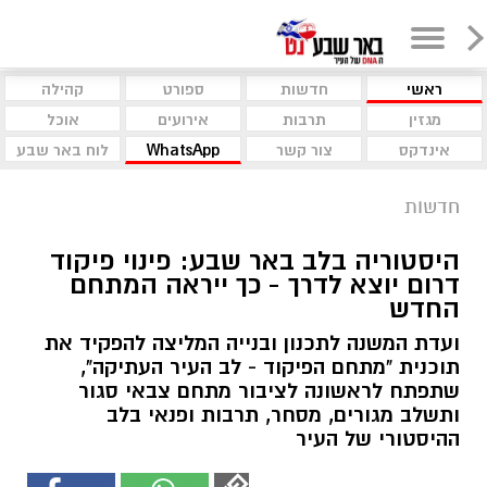
ראשי
חדשות
ספורט
קהילה
מגזין
תרבות
אירועים
אוכל
אינדקס
צור קשר
WhatsApp
לוח באר שבע
חדשות
היסטוריה בלב באר שבע: פינוי פיקוד
דרום יוצא לדרך - כך ייראה המתחם
החדש
ועדת המשנה לתכנון ובנייה המליצה להפקיד את
תוכנית "מתחם הפיקוד - לב העיר העתיקה",
שתפתח לראשונה לציבור מתחם צבאי סגור
ותשלב מגורים, מסחר, תרבות ופנאי בלב
ההיסטורי של העיר