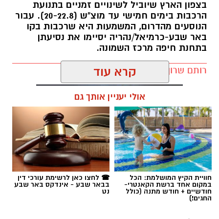
בצפון הארץ שיוביל לשינויים זמניים בתנועת
הרכבות בימים חמישי עד מוצ"ש (20-22.8). עבור
הנוסעים מהדרום, המשמעות היא שרכבות בקו
באר שבע-כרמיאל/נהריה יסיימו את נסיעתן
בתחנת חיפה מרכז השמונה.
רותם שרון / 16:30 09.08.26
קרא עוד
קרדיט: משטרת ישראל
אולי יעניין אותך גם
המאבק בפשיעה ובאלימות בחברה הערבית
נמשך. במסגרת מבצע "רשת ברזל" עליו הנחה
מפכ"ל המשטרה, המשיכו בסוף השבוע שוטרי
המחוז הדרומי ולוחמי מג"ב דרום בפעילות
תגים:
רכבת ישראל
אינטנסיבית נגד תופעות הירי והחזקת האמל"ח
הבלתי חוקי.
חוויית הקיץ המושלמת: הכל
☎ לחצו כאן לרשימת עורכי דין
הפעילות מתמקדת באיתור נשקים, סיכול אירועי ירי
במקום אחד ברשת הקאנטרי-
בבאר שבע - אינדקס באר שבע
חודשיים + חודש מתנה (כולל
נט
ומניעת הסלמה בסכסוכים אלימים, במטרה להנחית
החגים!)
מכה על מחוללי הפשיעה באזור ולחזק את ביטחון