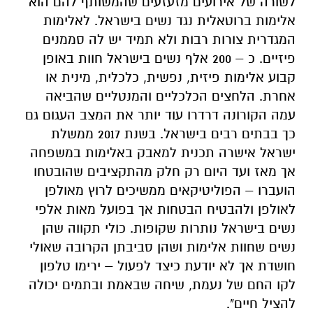
לשורה של אירועים מזעזעים שהמשותף להם הוא
אלימות ברוטאלית נגד נשים בישראל. לאלימות
המגדרית צורות רבות ולא תמיד יש לה סממנים
פיזיים. כ – 200 אלף נשים בישראל חוות באופן
קבוע אלימות פיזית, נפשית, כלכלית, מינית או
אחרת. הלחצים הכלכליים והמנטליים שהביאה
עמה הקורונה דרדרו עוד יותר את המצב העגום גם
כך בבתים רבים בישראל. בשנת 2017 ממשלת
ישראל אישרה תכנית למאבק באלימות במשפחה
אך מאז ועד היום רק חלק מהתקציבים שהובטחו
הועברו – הפוליטיקאים ממשיכים לרוץ מאולפן
לאולפן ולהבטיח הבטחות אך בפועל מאות אלפי
נשים בישראל נותרות שקופות. כולי תקווה שהן
נשים שחוות אלימות ושהן סביבתן הקרובה שאולי
חושדת אך לא יודעת כיצד לפעול – ירימו טלפון
לקו החם של נעמת, שיחה שבאמת ובתמים יכולה
להציל חיים".