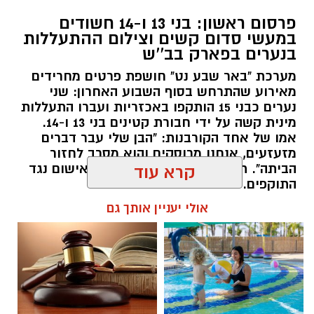
פרסום ראשון: בני 13 ו-14 חשודים
במעשי סדום קשים וצילום ההתעללות
בנערים בפארק בב''ש
מערכת "באר שבע נט" חושפת פרטים מחרידים
מאירוע שהתרחש בסוף השבוע האחרון: שני
נערים כבני 15 הותקפו באכזריות ועברו התעללות
קרדיט: משטרת ישראל
מינית קשה על ידי חבורת קטינים בני 13 ו-14.
אמו של אחד הקורבנות: "הבן שלי עבר דברים
שוטרי המחוז הדרומי ולוחמי המשמר הלאומי של
מזעזעים, אנחנו מרוסקים והוא מסרב לחזור
מג"ב ממשיכים להנחית מכות על תשתיות
הביתה". תוך ימים ספורים: צפוי כתב אישום נגד
קרא עוד
התוקפים.
הפשיעה בנגב, עם שתי תפיסות משמעותיות
ביממות האחרונות. במסגרת פעילות סמויה
אולי יעניין אותך גם
רותם שרון / 15:41 06.08.26
שנערכה על ידי כוחות מג"ב יחד עם שוטרי ימ"ר
דרום, אותר רכב חשוד בצומת בית קמה.
תגים:
משטרה
,
מעשי סדום
,
התעללות
בחיפוש שנערך ברכב, בעזרתה של הכלבה
המשטרתית "איקרה", אותר שלל רב: במכסה
המנוע ובגב המושבים האחוריים הוסלקו לא פחות