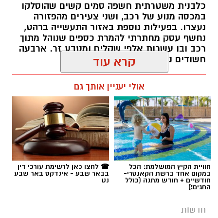
כלבנית משטרתית חשפה סמים קשים שהוסלקו
במכסה מנוע של רכב, ושני צעירים מהפזורה
נעצרו. בפעילות נוספת באזור התעשייה ברהט,
נחשף עסק מחתרתי להמרת כספים שנוהל מתוך
רכב ובו עשרות אלפי שקלים ומטבע זר. ארבעה
חשודים נעצרו בסך הכל.
קרא עוד
רותם שרון / 19:00 06.08.26
אולי יעניין אותך גם
תגים:
משטרה
חוויית הקיץ המושלמת: הכל
☎ לחצו כאן לרשימת עורכי דין
במקום אחד ברשת הקאנטרי-
בבאר שבע - אינדקס באר שבע
חודשיים + חודש מתנה (כולל
נט
החגים!)
חדשות