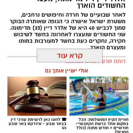
החשודים הוארך
לאחר שבועיים של חרדה וחיפושים נרחבים,
משטרת ישראל אישרה כי הגופה שאותרה הבוקר
סמוך לכביש 40 היא של אלדר דיין (23) מדימונה.
שני החשודים שנעצרו לאחרונה בחשד לשיבוש
חקירה, נחקרים כעת בחשד למעורבות במותו
ומעצרם הוארך.
קרא עוד
רותם שרון / 19:00 06.08.26
אולי יעניין אותך גם
תגים:
אלדר דיין
חוויית הקיץ המושלמת: הכל
☎ לחצו כאן לרשימת עורכי דין
במקום אחד ברשת הקאנטרי-
בבאר שבע - אינדקס באר שבע
חודשיים + חודש מתנה (כולל
נט
החגים!)