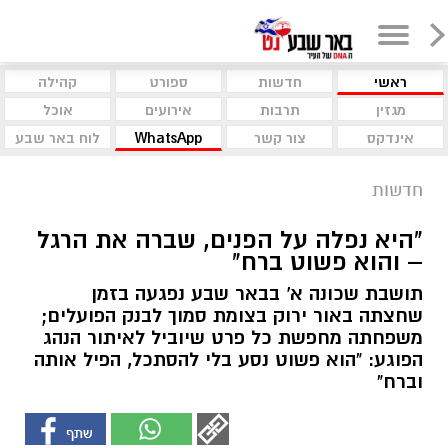
ראשי
חדשות
ספורט
קהילה
מגזין
תרבות
אירועים
אוכל
אינדקס
צור קשר
WhatsApp
לוח באר שבע
חדשות
"היא נפלה על הפנים, שברה את הרגל
– והוא פשוט ברח"
תושבת שכונה א' בבאר שבע נפגעה בזמן
שחצתה באור ירוק בצומת סמוך לבנק הפועלים;
משפחתה מחפשת כל פרט שיוביל לאיתור הנהג
הפוגע: "הוא פשוט נסע בלי להסתכל, הפיל אותה
וברח"