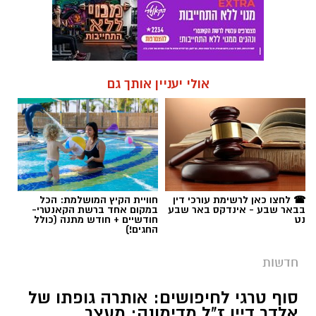
אולי יעניין אותך גם
☎ לחצו כאן לרשימת עורכי דין
חוויית הקיץ המושלמת: הכל
בבאר שבע - אינדקס באר שבע
במקום אחד ברשת הקאנטרי-
נט
חודשיים + חודש מתנה (כולל
החגים!)
חדשות
סוף טרגי לחיפושים: אותרה גופתו של
אלדר דיין ז"ל מדימונה; מעצר