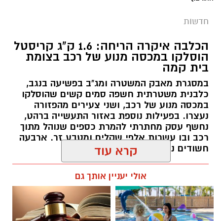
חדשות
הכלבה איקרה הריחה: 1.6 ק"ג קריסטל
הוסלקו במכסה מנוע של רכב בצומת
בית קמה
במסגרת מאבק המשטרה ומג"ב בפשיעה בנגב,
קרדיט: זק"א
כלבנית משטרתית חשפה סמים קשים שהוסלקו
במכסה מנוע של רכב, ושני צעירים מהפזורה
התפתחות קשה וכואבת בפרשת היעדרותו של
נעצרו. בפעילות נוספת באזור התעשייה ברהט,
נחשף עסק מחתרתי להמרת כספים שנוהל מתוך
אלדר דיין ז"ל, צעיר בן 23 מדימונה, שנעדר מאז
רכב ובו עשרות אלפי שקלים ומטבע זר. ארבעה
סוף חודש יולי. משטרת ישראל התירה היום
חשודים נעצרו בסך הכל.
קרא עוד
(חמישי) לפרסום כי הגופה שאותרה הבוקר בשטח
פתוח סמוך לכביש 40 זוהתה בוודאות כגופתו של
רותם שרון / 19:00 06.08.26
אולי יעניין אותך גם
דיין, לאחר השלמת הליך הזיהוי במכון הלאומי
לרפואה משפטית. הודעה מרה נמסרה למשפחתו.
​אתמול, בהתאם להנחיית מפקד מחוז מרכז, ניצב