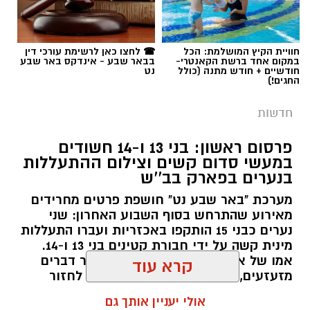
אמיר כהן, הועברה חקירת ההיעדרות מאחריות
תחנת דימונה במחוז דרום לידי היחידה המרכזית
תגים:
משטרה
חוויית הקיץ המושלמת: הכל
☎ לחצו כאן לרשימת עורכי דין
(ימ"ר) שרון, זאת לאחר שמוצו כלל פעולות החיפוש
במקום אחד ברשת הקאנטרי-
בבאר שבע - אינדקס באר שבע
וכיווני הבדיקה שבוצעו עד כה.
חודשיים + חודש מתנה (כולל
נט
החגים!)
​הבוקר, במסגרת מאמצי חיפוש נרחבים שהובילה
חדשות
ימ"ר שרון בשיתוף שוטרי תחנת פתח תקווה, לוחמי
מג"ב ומתנדבים, אותר הממצא הטרגי בשטח פתוח
פרסום ראשון: בני 13 ו-14 חשודים
במעשי סדום קשים וצילום ההתעללות
סמוך לכביש 40.
בנערים בפארק בב''ש
​כזכור, בשבוע שעבר חלה תפנית דרמטית בחקירה,
מערכת "באר שבע נט" חושפת פרטים מחרידים
כאשר המשטרה עצרה שני צעירים בשנות ה-20
מאירוע שהתרחש בסוף השבוע האחרון: שני
נערים כבני 15 הותקפו באכזריות ועברו התעללות
לחייהם, תושבי דימונה. על פי פרטי החקירה,
קרדיט: משטרת ישראל
מינית קשה על ידי חבורת קטינים בני 13 ו-14.
השניים נצפו יחד עם דיין באזור פתח תקווה ב-18
אמו של אחד הקורבנות: "הבן שלי עבר דברים
ביולי, יום לאחר המועד שבו דווח כי נראה לאחרונה
שוטרי המחוז הדרומי ולוחמי המשמר הלאומי של
מזעזעים, אנחנו מרוסקים והוא מסרב לחזור
בתל אביב.
מג"ב ממשיכים להנחית מכות על תשתיות
הביתה". תוך ימים ספורים: צפוי כתב אישום נגד
קרא עוד
התוקפים.
הפשיעה בנגב, עם שתי תפיסות משמעותיות